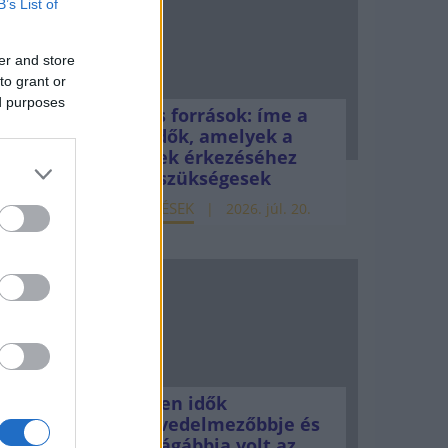
B’s List of
er and store
to grant or
ed purposes
Uniós források: íme a
teendők, amelyek a
pénzek érkezéséhez
még szükségesek
ELEMZÉSEK
2026. júl. 20.
Minden idők
legjövedelmezőbbje és
legdrágábbja volt az