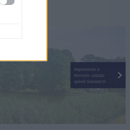
Naplemente a
Körösön: utazási
ajánló Szarvasról