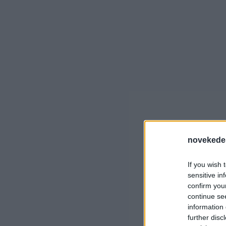
novekede
If you wish 
sensitive in
confirm you
continue se
information 
further disc