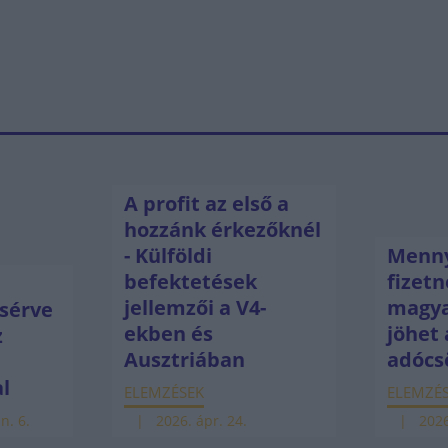
A profit az első a
hozzánk érkezőknél
- Külföldi
Menny
befektetések
fizetn
jellemzői a V4-
magya
sérve
ekben és
jöhet 
z
Ausztriában
adócs
ú
al
ELEMZÉSEK
ELEMZÉ
n. 6.
2026. ápr. 24.
2026