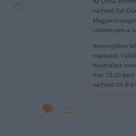
Az OMSZ közlem
várható Dél-Dun
Magyarországon
védekezzen a na
Amennyiben leh
napozást. Válla
használata mind
már 15-20 perc 
várható UV-B ér
www.met.hu/id
OMSZ