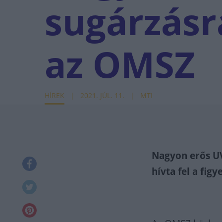
sugárzásr
az OMSZ
HÍREK
2021. JÚL. 11.
MTI
Nagyon erős UV
hívta fel a fig