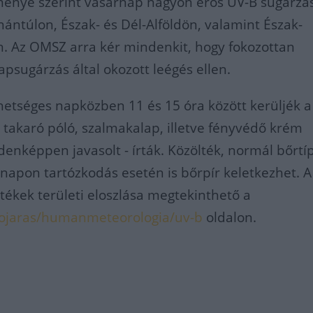
énye szerint vasárnap nagyon erős UV-B sugárzá
ántúlon, Észak- és Dél-Alföldön, valamint Észak-
. Az OMSZ arra kér mindenkit, hogy fokozottan
psugárzás által okozott leégés ellen.
etséges napközben 11 és 15 óra között kerüljék a
t takaró póló, szalmakalap, illetve fényvédő krém
enképpen javasolt - írták. Közölték, normál bőrtí
napon tartózkodás esetén is bőrpír keletkezhet. A
tékek területi eloszlása megtekinthető a
ojaras/humanmeteorologia/uv-b
oldalon.