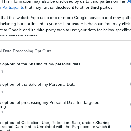
. This information may also be disclosed by us to third parties on the
IA
Participants
that may further disclose it to other third parties.
 that this website/app uses one or more Google services and may gath
including but not limited to your visit or usage behaviour. You may click 
 to Google and its third-party tags to use your data for below specifi
ogle consent section.
l Data Processing Opt Outs
o opt-out of the Sharing of my personal data.
In
o opt-out of the Sale of my Personal Data.
In
to opt-out of processing my Personal Data for Targeted
ing.
In
o opt-out of Collection, Use, Retention, Sale, and/or Sharing
ersonal Data that Is Unrelated with the Purposes for which it
lected.