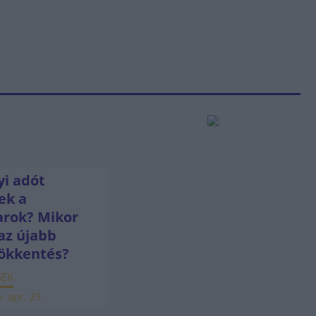
i adót
ek a
rok? Mikor
az újabb
ökkentés?
SEK
. ápr. 23.