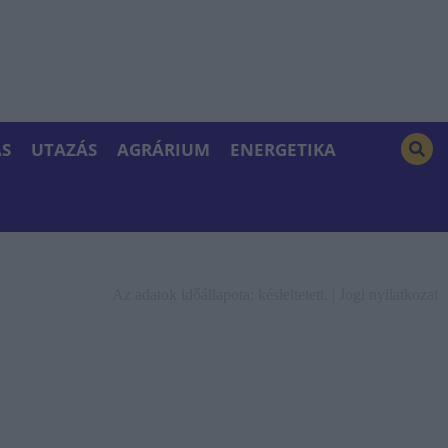
S
UTAZÁS
AGRÁRIUM
ENERGETIKA
Az adatok időállapota: késleltetett. |
Jogi nyilatkozat