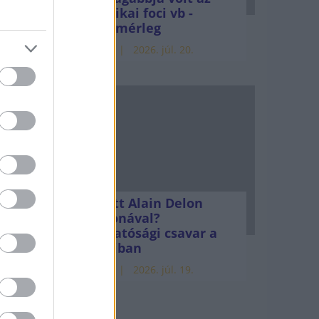
amerikai foci vb -
gyorsmérleg
HÍREK
2026. júl. 20.
Mi lett Alain Delon
vagyonával?
Adóhatósági csavar a
sztoriban
HÍREK
2026. júl. 19.