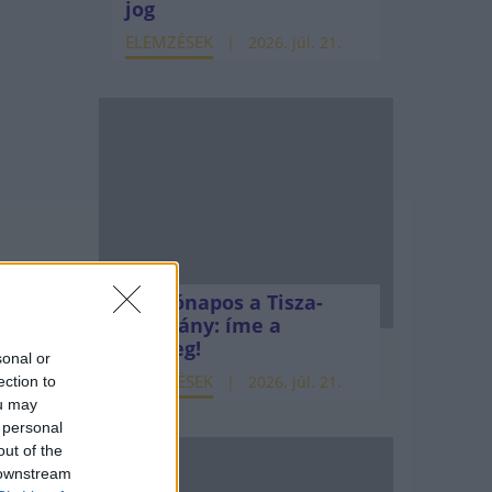
jog
ELEMZÉSEK
2026. júl. 21.
Kéthónapos a Tisza-
kormány: íme a
mérleg!
sonal or
ELEMZÉSEK
2026. júl. 21.
ection to
ou may
 personal
out of the
 downstream