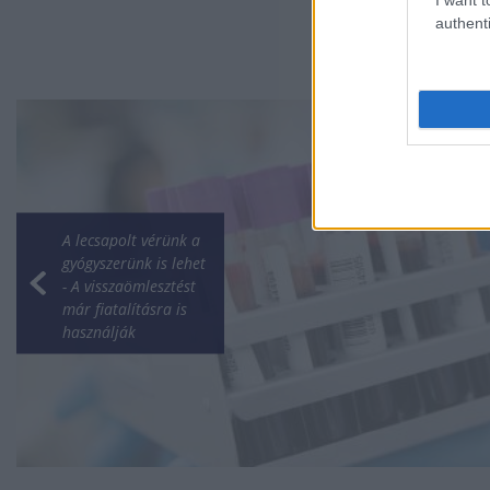
authenti
A lecsapolt vérünk a
gyógyszerünk is lehet
- A visszaömlesztést
már fiatalításra is
használják