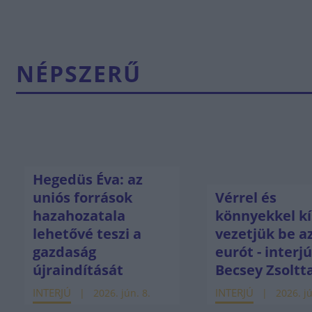
NÉPSZERŰ
Hegedüs Éva: az
uniós források
Vérrel és
hazahozatala
könnyekkel kí
lehetővé teszi a
vezetjük be a
gazdaság
eurót - interj
újraindítását
Becsey Zsoltt
INTERJÚ
INTERJÚ
2026. jún. 8.
2026. jú