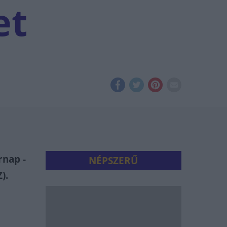
et
rnap -
NÉPSZERŰ
).