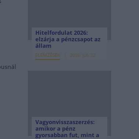
s
Hitelfordulat 2026:
elzárja a pénzcsapot az
állam
ELEMZÉSEK
2026. júl. 22.
pusnál
Vagyonvisszaszerzés:
amikor a pénz
gyorsabban fut, mint a