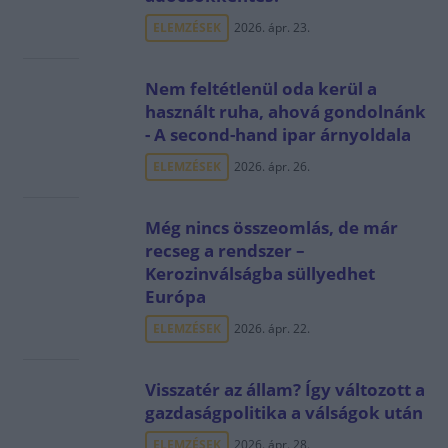
ELEMZÉSEK
2026. ápr. 23.
Nem feltétlenül oda kerül a
használt ruha, ahová gondolnánk
- A second-hand ipar árnyoldala
ELEMZÉSEK
2026. ápr. 26.
Még nincs összeomlás, de már
recseg a rendszer –
Kerozinválságba süllyedhet
Európa
ELEMZÉSEK
2026. ápr. 22.
Visszatér az állam? Így változott a
gazdaságpolitika a válságok után
ELEMZÉSEK
2026. ápr. 28.