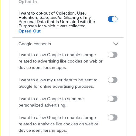
Opted In
I want to opt-out of Collection, Use,
Retention, Sale, and/or Sharing of my
Minden idők legjövedelmezőbbje és
Personal Data that Is Unrelated with the
Purposes for which it was collected.
legdrágábbja volt az amerikai foci vb -
Opted Out
gyorsmérleg
Google consents
HÍREK
2026. júl. 20.
I want to allow Google to enable storage
related to advertising like cookies on web or
device identifiers in apps.
I want to allow my user data to be sent to
Google for online advertising purposes.
I want to allow Google to send me
personalized advertising.
I want to allow Google to enable storage
Mi lett Alain Delon vagyonával? Adóhatósági
related to analytics like cookies on web or
csavar a sztoriban
device identifiers in apps.