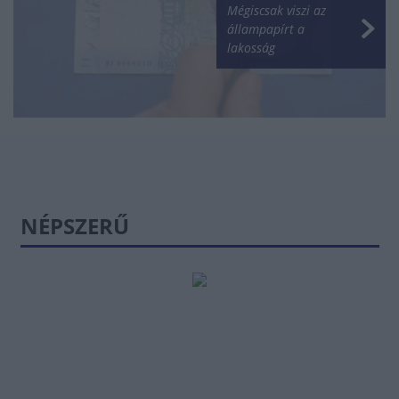
Mégiscsak viszi az
állampapírt a
lakosság
NÉPSZERŰ