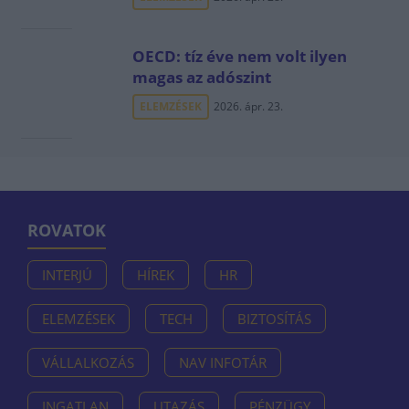
OECD: tíz éve nem volt ilyen
magas az adószint
ELEMZÉSEK
2026. ápr. 23.
ROVATOK
INTERJÚ
HÍREK
HR
ELEMZÉSEK
TECH
BIZTOSÍTÁS
VÁLLALKOZÁS
NAV INFOTÁR
INGATLAN
UTAZÁS
PÉNZÜGY