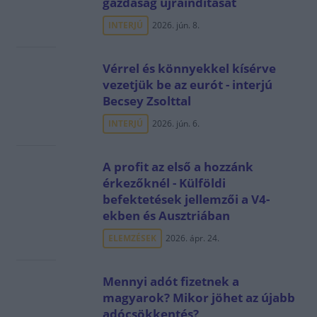
gazdaság újraindítását
INTERJÚ
2026. jún. 8.
Vérrel és könnyekkel kísérve
vezetjük be az eurót - interjú
Becsey Zsolttal
INTERJÚ
2026. jún. 6.
A profit az első a hozzánk
érkezőknél - Külföldi
befektetések jellemzői a V4-
ekben és Ausztriában
ELEMZÉSEK
2026. ápr. 24.
Mennyi adót fizetnek a
magyarok? Mikor jöhet az újabb
adócsökkentés?