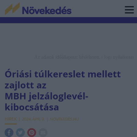
Az adatok időállapota: késleltetett. |
Jogi nyilatkozat
Óriási túlkereslet mellett
zajlott az
MBH jelzáloglevél-
kibocsátása
HÍREK
2024. ÁPR. 9.
NÖVEKEDÉS.HU