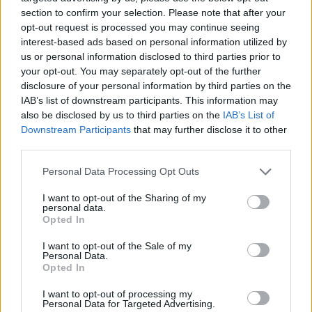
section to confirm your selection. Please note that after your
opt-out request is processed you may continue seeing
interest-based ads based on personal information utilized by
us or personal information disclosed to third parties prior to
your opt-out. You may separately opt-out of the further
disclosure of your personal information by third parties on the
IAB’s list of downstream participants. This information may
also be disclosed by us to third parties on the
IAB’s List of
Downstream Participants
that may further disclose it to other
third parties.
Uniós források: íme a teendők, amelyek a
Please note that this website/app uses one or more Google
Personal Data Processing Opt Outs
pénzek érkezéséhez még szükségesek
services and may gather and store information including but
not limited to your visit or usage behaviour. You may click to
I want to opt-out of the Sharing of my
ELEMZÉSEK
2026. júl. 20.
personal data.
grant or deny consent to Google and its third-party tags to
Opted In
use your data for below specified purposes in below Google
consent section.
I want to opt-out of the Sale of my
Personal Data.
Opted In
I want to opt-out of processing my
Personal Data for Targeted Advertising.