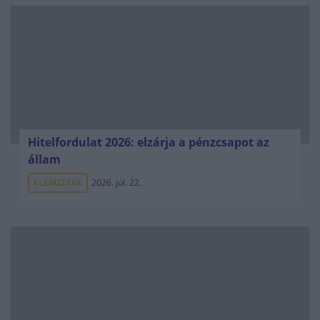
Hitelfordulat 2026: elzárja a pénzcsapot az
állam
ELEMZÉSEK
2026. júl. 22.