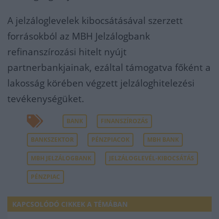
A jelzáloglevelek kibocsátásával szerzett
forrásokból az MBH Jelzálogbank
refinanszírozási hitelt nyújt
partnerbankjainak, ezáltal támogatva főként a
lakosság körében végzett jelzáloghitelezési
tevékenységüket.
BANK
FINANSZÍROZÁS
BANKSZEKTOR
PÉNZPIACOK
MBH BANK
MBH JELZÁLOGBANK
JELZÁLOGLEVÉL-KIBOCSÁTÁS
PÉNZPIAC
KAPCSOLÓDÓ CIKKEK A TÉMÁBAN