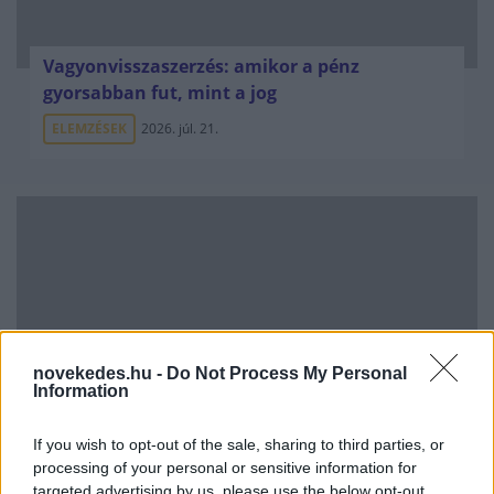
Vagyonvisszaszerzés: amikor a pénz
gyorsabban fut, mint a jog
ELEMZÉSEK
2026. júl. 21.
novekedes.hu -
Do Not Process My Personal
Information
Kéthónapos a Tisza-kormány: íme a mérleg!
If you wish to opt-out of the sale, sharing to third parties, or
processing of your personal or sensitive information for
ELEMZÉSEK
2026. júl. 21.
targeted advertising by us, please use the below opt-out