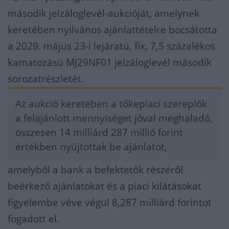
második jelzáloglevél-aukcióját, amelynek
keretében nyilvános ajánlattételre bocsátotta
a 2029. május 23-i lejáratú, fix, 7,5 százalékos
kamatozású MJ29NF01 jelzáloglevél második
sorozatrészletét.
Az aukció keretében a tőkepiaci szereplők
a felajánlott mennyiséget jóval meghaladó,
összesen 14 milliárd 287 millió forint
értékben nyújtottak be ajánlatot,
amelyből a bank a befektetők részéről
beérkező ajánlatokat és a piaci kilátásokat
figyelembe véve végül 8,287 milliárd forintot
fogadott el.