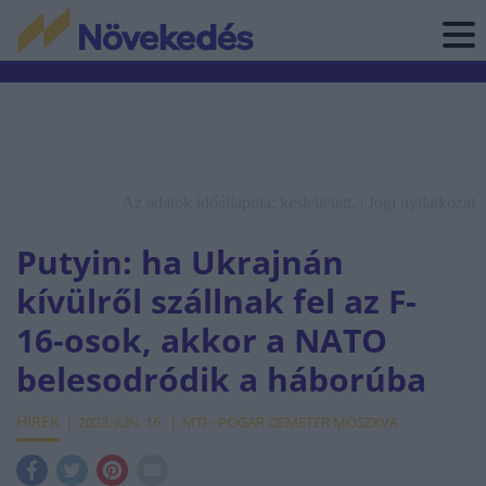
Az adatok időállapota: késleltetett. |
Jogi nyilatkozat
Putyin: ha Ukrajnán
kívülről szállnak fel az F-
16-osok, akkor a NATO
belesodródik a háborúba
HÍREK
2023. JÚN. 16.
MTI - POGÁR DEMETER MOSZKVA