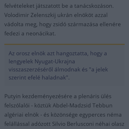
felvételeket játszatott be a tanácskozáson.
Volodimir Zelenszkij ukrán elnököt azzal
vádolta meg, hogy zsidó származása ellenére
fedezi a neonácikat.
Az orosz elnök azt hangoztatta, hogy a
lengyelek Nyugat-Ukrajna
visszaszerzéséről álmodnak és "a jelek
szerint efelé haladnak".
Putyin kezdeményezésére a plenáris ülés
felszólalói - köztük Abdel-Madzsid Tebbun
algériai elnök - és közönsége egyperces néma
felállással adózott Silvio Berlusconi néhai olasz