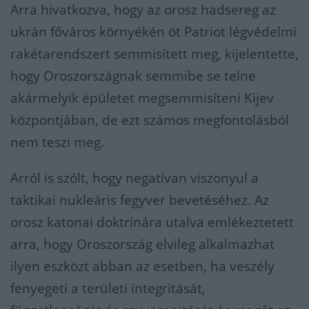
Arra hivatkozva, hogy az orosz hadsereg az
ukrán főváros környékén öt Patriot légvédelmi
rakétarendszert semmisített meg, kijelentette,
hogy Oroszországnak semmibe se telne
akármelyik épületet megsemmisíteni Kijev
központjában, de ezt számos megfontolásból
nem teszi meg.
Arról is szólt, hogy negatívan viszonyul a
taktikai nukleáris fegyver bevetéséhez. Az
orosz katonai doktrínára utalva emlékeztetett
arra, hogy Oroszország elvileg alkalmazhat
ilyen eszközt abban az esetben, ha veszély
fenyegeti a területi integritását,