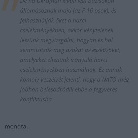
De ha Ukrajnán kívüli légi bázisokon
állomásoznak majd (az F-16-osok), és
felhasználják őket a harci
cselekményekben, akkor kénytelenek
leszünk megvizsgálni, hogyan és hol
semmisítsük meg azokat az eszközöket,
amelyeket ellenünk irányuló harci
cselekményekben használnak. Ez annak
komoly veszélyét jelenti, hogy a NATO még
jobban belesodródik ebbe a fegyveres
konfliktusba
mondta.