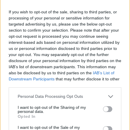
If you wish to opt-out of the sale, sharing to third parties, or
processing of your personal or sensitive information for
targeted advertising by us, please use the below opt-out
section to confirm your selection. Please note that after your
opt-out request is processed you may continue seeing
NÉPSZERŰ
interest-based ads based on personal information utilized by
us or personal information disclosed to third parties prior to
your opt-out. You may separately opt-out of the further
disclosure of your personal information by third parties on the
IAB’s list of downstream participants. This information may
also be disclosed by us to third parties on the
IAB’s List of
Downstream Participants
that may further disclose it to other
third parties.
Please note that this website/app uses one or more Google
Personal Data Processing Opt Outs
services and may gather and store information including but
Hitelfordulat 2026: elzárja a pénzcsapot az
not limited to your visit or usage behaviour. You may click to
I want to opt-out of the Sharing of my
personal data.
grant or deny consent to Google and its third-party tags to
állam
Opted In
use your data for below specified purposes in below Google
ELEMZÉSEK
2026. júl. 22.
consent section.
I want to opt-out of the Sale of my