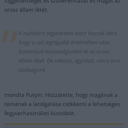
függetlenségét és szuverenitását és magát az
orosz állam létét.
A nukleáris fegyvereket azért hozzuk létre,
hogy a szó legtágabb értelmében véve
biztosítsuk biztonságunkat és az orosz
állam létét. De nekünk, egyrészt, nincs erre
szükségünk
mondta Putyin. Hozzátette, hogy magának a
témának a latolgatása csökkenti a lehetséges
fegyverhasználati küszöböt.