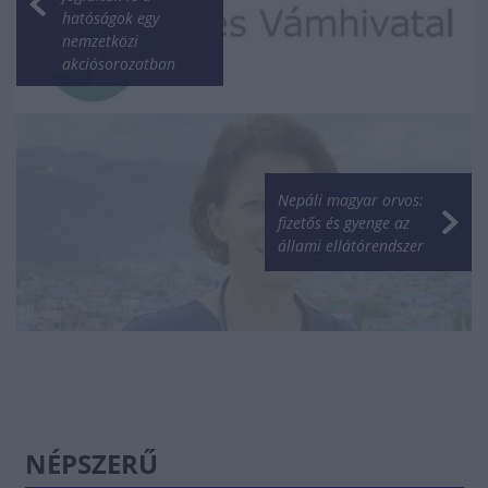
hatóságok egy
nemzetközi
akciósorozatban
Nepáli magyar orvos:
fizetős és gyenge az
állami ellátórendszer
NÉPSZERŰ