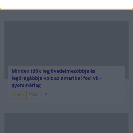
ELEMZÉSEK
2026. júl. 20.
Minden idők legjövedelmezőbbje és
legdrágábbja volt az amerikai foci vb -
gyorsmérleg
HÍREK
2026. júl. 20.