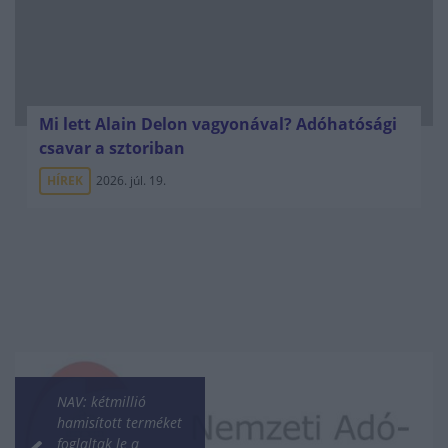
Mi lett Alain Delon vagyonával? Adóhatósági
csavar a sztoriban
HÍREK
2026. júl. 19.
NAV: kétmillió
hamisított terméket
foglaltak le a