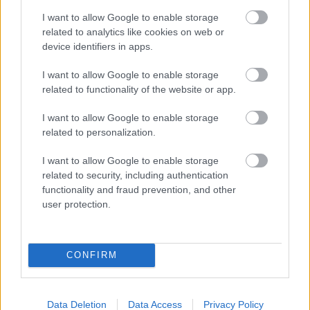
I want to allow Google to enable storage
related to analytics like cookies on web or
device identifiers in apps.
I want to allow Google to enable storage
Kéthónapos a Tisza-kormány: íme a mérleg!
related to functionality of the website or app.
ELEMZÉSEK
2026. júl. 21.
I want to allow Google to enable storage
related to personalization.
I want to allow Google to enable storage
related to security, including authentication
functionality and fraud prevention, and other
user protection.
CONFIRM
Uniós források: íme a teendők, amelyek a
pénzek érkezéséhez még szükségesek
Data Deletion
Data Access
Privacy Policy