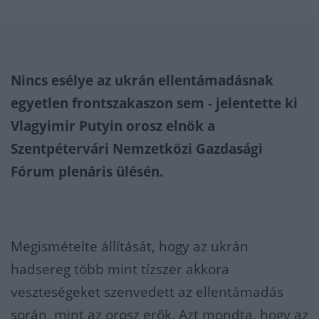
Nincs esélye az ukrán ellentámadásnak
egyetlen frontszakaszon sem - jelentette ki
Vlagyimir Putyin orosz elnök a
Szentpétervári Nemzetközi Gazdasági
Fórum plenáris ülésén.
Megismételte állítását, hogy az ukrán
hadsereg több mint tízszer akkora
veszteségeket szenvedett az ellentámadás
során, mint az orosz erők. Azt mondta, hogy az