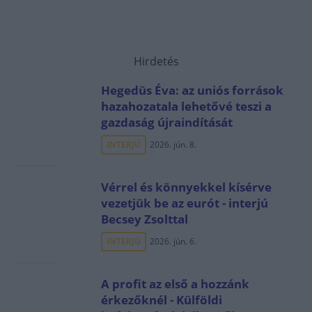
Hirdetés
Hegedüs Éva: az uniós források
hazahozatala lehetővé teszi a
gazdaság újraindítását
INTERJÚ
2026. jún. 8.
Vérrel és könnyekkel kísérve
vezetjük be az eurót - interjú
Becsey Zsolttal
INTERJÚ
2026. jún. 6.
A profit az első a hozzánk
érkezőknél - Külföldi