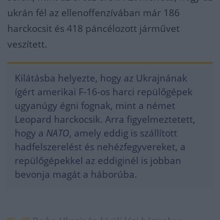
ukrán fél az ellenoffenzívában már 186
harckocsit és 418 páncélozott járművet
veszített.
Kilátásba helyezte, hogy az Ukrajnának
ígért amerikai F-16-os harci repülőgépek
ugyanúgy égni fognak, mint a német
Leopard harckocsik. Arra figyelmeztetett,
hogy a
NATO
, amely eddig is szállított
hadfelszerelést és nehézfegyvereket, a
repülőgépekkel az eddiginél is jobban
bevonja magát a háborúba.