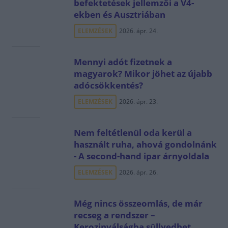
befektetések jellemzői a V4-
ekben és Ausztriában
ELEMZÉSEK
2026. ápr. 24.
Mennyi adót fizetnek a
magyarok? Mikor jöhet az újabb
adócsökkentés?
ELEMZÉSEK
2026. ápr. 23.
Nem feltétlenül oda kerül a
használt ruha, ahová gondolnánk
- A second-hand ipar árnyoldala
ELEMZÉSEK
2026. ápr. 26.
Még nincs összeomlás, de már
recseg a rendszer –
Kerozinválságba süllyedhet