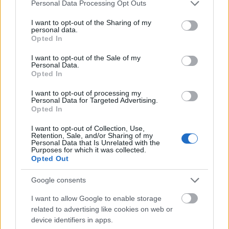
Please note that this website/app uses one or more Google
Personal Data Processing Opt Outs
services and may gather and store information including but
not limited to your visit or usage behaviour. You may click to
I want to opt-out of the Sharing of my
personal data.
grant or deny consent to Google and its third-party tags to
Opted In
use your data for below specified purposes in below Google
consent section.
I want to opt-out of the Sale of my
Personal Data.
Opted In
I want to opt-out of processing my
Uniós források: íme a teendők, amelyek a
Personal Data for Targeted Advertising.
Opted In
pénzek érkezéséhez még szükségesek
I want to opt-out of Collection, Use,
ELEMZÉSEK
2026. júl. 20.
Retention, Sale, and/or Sharing of my
Personal Data that Is Unrelated with the
Purposes for which it was collected.
Opted Out
Google consents
I want to allow Google to enable storage
related to advertising like cookies on web or
device identifiers in apps.