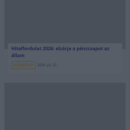
Hitelfordulat 2026: elzárja a pénzcsapot az
állam
ELEMZÉSEK
2026. júl. 22.