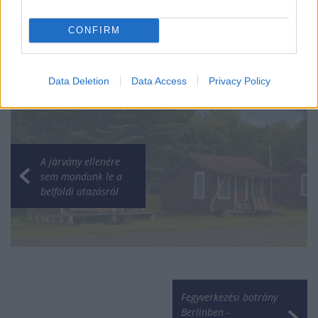
CONFIRM
Data Deletion
Data Access
Privacy Policy
A járvány ellenére
sem mondunk le a
belföldi utazásról
Fegyverkezési botrány
Berlinben -