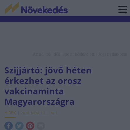
Az adatok időállapota: késleltetett. |
Jogi nyilatkozat
Szijjártó: jövő héten
érkezhet az orosz
vakcinaminta
Magyarországra
HÍREK
2020. NOV. 13.
MTI