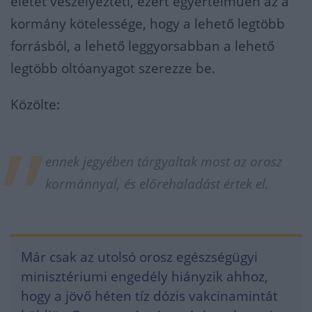
életét veszélyezteti, ezért egyértelműen az a
kormány kötelessége, hogy a lehető legtöbb
forrásból, a lehető leggyorsabban a lehető
legtöbb oltóanyagot szerezze be.
Közölte:
ennek jegyében tárgyaltak most az orosz
kormánnyal, és előrehaladást értek el.
Már csak az utolsó orosz egészségügyi
minisztériumi engedély hiányzik ahhoz,
hogy a jövő héten tíz dózis vakcinamintát