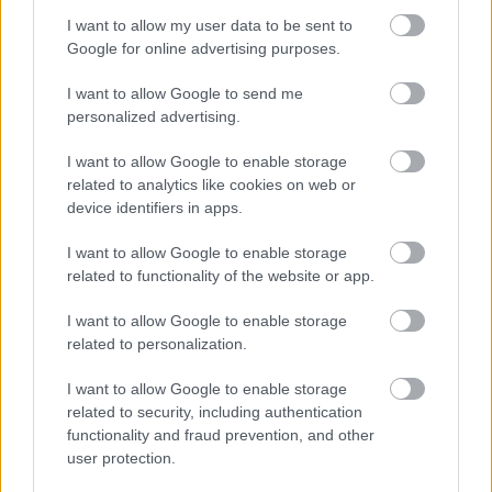
I want to allow my user data to be sent to
Minden idők legjövedelmezőbbje és
Google for online advertising purposes.
legdrágábbja volt az amerikai foci vb -
gyorsmérleg
I want to allow Google to send me
personalized advertising.
HÍREK
2026. júl. 20.
I want to allow Google to enable storage
related to analytics like cookies on web or
device identifiers in apps.
I want to allow Google to enable storage
related to functionality of the website or app.
I want to allow Google to enable storage
related to personalization.
I want to allow Google to enable storage
Mi lett Alain Delon vagyonával? Adóhatósági
related to security, including authentication
csavar a sztoriban
functionality and fraud prevention, and other
user protection.
HÍREK
2026. júl. 19.