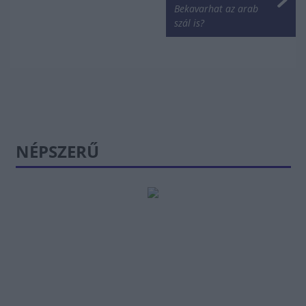
Bekavarhat az arab
szál is?
NÉPSZERŰ