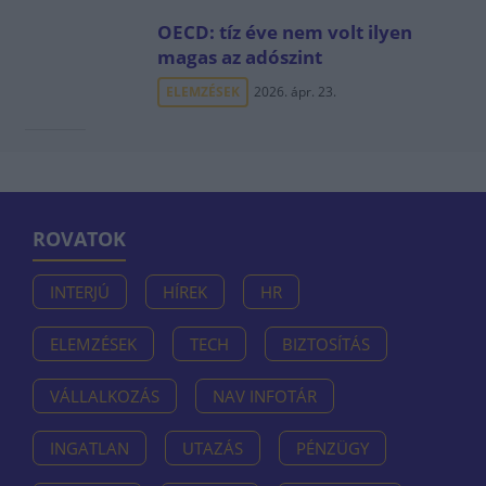
OECD: tíz éve nem volt ilyen
magas az adószint
ELEMZÉSEK
2026. ápr. 23.
ROVATOK
INTERJÚ
HÍREK
HR
ELEMZÉSEK
TECH
BIZTOSÍTÁS
VÁLLALKOZÁS
NAV INFOTÁR
INGATLAN
UTAZÁS
PÉNZÜGY