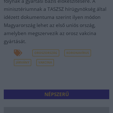
folynak a gyártási bázis előkészítésére. A
minisztériumnak a TASZSZ hírügynökség által
idézett dokumentuma szerint ilyen módon
Magyarország lehet az első uniós ország,
amelyben megszervezik az orosz vakcina
gyártását.
OROSZORSZÁG
KORONAVÍRUS
JÁRVÁNY
VAKCINA
NÉPSZERŰ