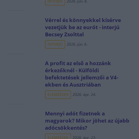
INTERJÚ
2026. jún. 8.
Vérrel és könnyekkel kísérve
vezetjük be az eurót - interjú
Becsey Zsolttal
INTERJÚ
2026. jún. 6.
A profit az első a hozzánk
érkezőknél - Külföldi
befektetések jellemzői a V4-
ekben és Ausztriában
ELEMZÉSEK
2026. ápr. 24.
Mennyi adót fizetnek a
magyarok? Mikor jöhet az újabb
adócsökkentés?
ELEMZÉSEK
2026. ápr. 23.