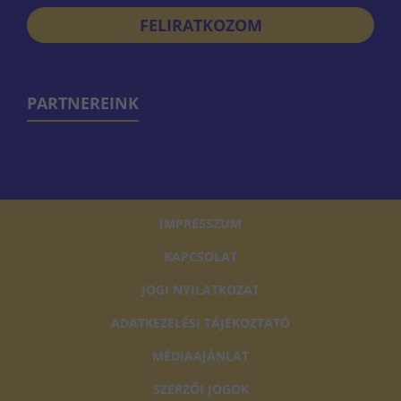
FELIRATKOZOM
PARTNEREINK
IMPRESSZUM
KAPCSOLAT
JOGI NYILATKOZAT
ADATKEZELÉSI TÁJÉKOZTATÓ
MÉDIAAJÁNLAT
SZERZŐI JOGOK