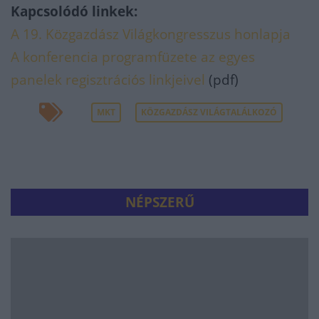
Kapcsolódó linkek:
A 19. Közgazdász Világkongresszus honlapja
A konferencia programfüzete az egyes
panelek regisztrációs linkjeivel
(pdf)
MKT
KÖZGAZDÁSZ VILÁGTALÁLKOZÓ
NÉPSZERŰ