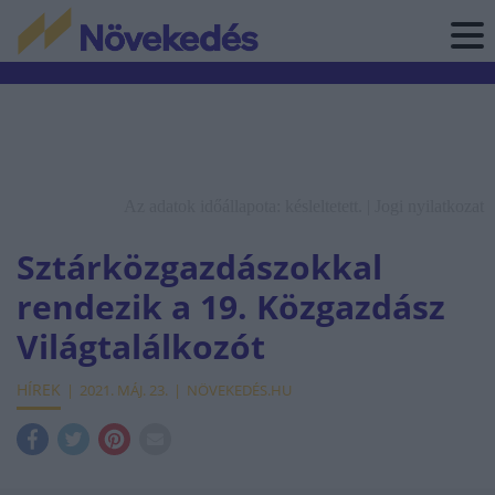
Az adatok időállapota: késleltetett. |
Jogi nyilatkozat
Sztárközgazdászokkal
rendezik a 19. Közgazdász
Világtalálkozót
HÍREK
2021. MÁJ. 23.
NÖVEKEDÉS.HU