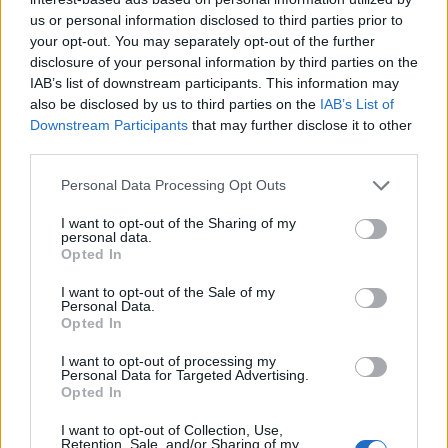
us or personal information disclosed to third parties prior to
your opt-out. You may separately opt-out of the further
disclosure of your personal information by third parties on the
IAB’s list of downstream participants. This information may
also be disclosed by us to third parties on the
IAB’s List of
Uniós források: íme a teendők, amelyek a
Downstream Participants
that may further disclose it to other
pénzek érkezéséhez még szükségesek
third parties.
ELEMZÉSEK
2026. júl. 20.
Please note that this website/app uses one or more Google
Personal Data Processing Opt Outs
services and may gather and store information including but
not limited to your visit or usage behaviour. You may click to
I want to opt-out of the Sharing of my
personal data.
grant or deny consent to Google and its third-party tags to
Opted In
use your data for below specified purposes in below Google
consent section.
I want to opt-out of the Sale of my
Personal Data.
Opted In
I want to opt-out of processing my
Personal Data for Targeted Advertising.
Minden idők legjövedelmezőbbje és
Opted In
legdrágábbja volt az amerikai foci vb -
I want to opt-out of Collection, Use,
gyorsmérleg
Retention, Sale, and/or Sharing of my