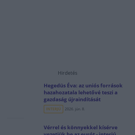
Hirdetés
Hegedüs Éva: az uniós források
hazahozatala lehetővé teszi a
gazdaság újraindítását
INTERJÚ
2026. jún. 8.
Vérrel és könnyekkel kísérve
vezetjük be az eurót - interjú