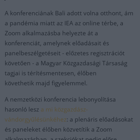
A konferenciának Bali adott volna otthont, ám
a pandémia miatt az IEA az online térbe, a
Zoom alkalmazásba helyezte át a
konferenciát, amelynek előadásait és
panelbeszélgetéseit - előzetes regisztrációt
követően - a Magyar Közgazdasági Társaság
tagjai is térítésmentesen, élőben
követhetik majd figyelemmel.
A nemzetközi konferencia lebonyolítása
hasonló lesz
a mi közgazdász-
vándorgyűlésünkéhez
: a plenáris előadásokat
és paneleket élőben közvetítik a Zoom
alkalmazásban, a szekciókat pedig előre