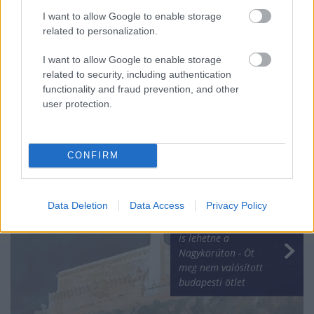
I want to allow Google to enable storage
related to personalization.
I want to allow Google to enable storage
related to security, including authentication
functionality and fraud prevention, and other
Több mint százezer
user protection.
üzlet zár be végleg
Németországban
CONFIRM
Data Deletion
Data Access
Privacy Policy
Hajózható csatorna
is lehetne a
Nagykörúton - Öt
meg nem valósított
budapesti ötlet