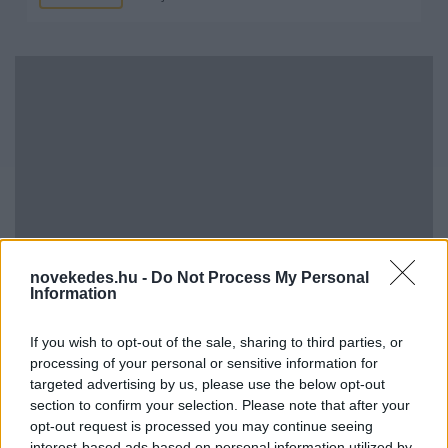
Kéthónapos a Tisza-kormány: íme a mérleg!
novekedes.hu -
Do Not Process My Personal
Information
ELEMZÉSEK
2026. júl. 21.
If you wish to opt-out of the sale, sharing to third parties, or
processing of your personal or sensitive information for
targeted advertising by us, please use the below opt-out
section to confirm your selection. Please note that after your
opt-out request is processed you may continue seeing
interest-based ads based on personal information utilized by