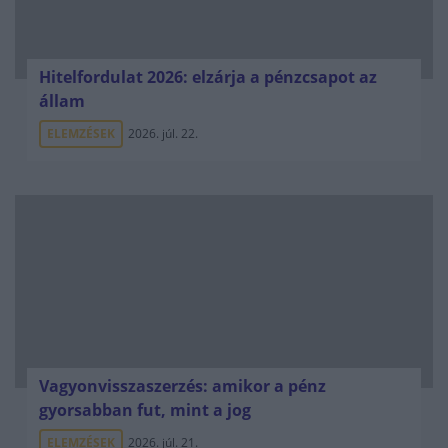
Hitelfordulat 2026: elzárja a pénzcsapot az
állam
ELEMZÉSEK
2026. júl. 22.
Vagyonvisszaszerzés: amikor a pénz
gyorsabban fut, mint a jog
ELEMZÉSEK
2026. júl. 21.