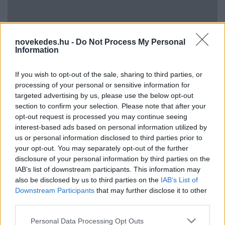
novekedes.hu -
Do Not Process My Personal
Information
Hitelfordulat 2026: elzárja a pénzcsapot az
If you wish to opt-out of the sale, sharing to third parties, or
állam
processing of your personal or sensitive information for
targeted advertising by us, please use the below opt-out
ELEMZÉSEK
2026. júl. 22.
section to confirm your selection. Please note that after your
opt-out request is processed you may continue seeing
interest-based ads based on personal information utilized by
us or personal information disclosed to third parties prior to
your opt-out. You may separately opt-out of the further
disclosure of your personal information by third parties on the
IAB’s list of downstream participants. This information may
also be disclosed by us to third parties on the
IAB’s List of
Downstream Participants
that may further disclose it to other
third parties.
Please note that this website/app uses one or more Google
Personal Data Processing Opt Outs
Vagyonvisszaszerzés: amikor a pénz