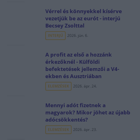
Vérrel és könnyekkel kísérve
vezetjük be az eurót - interjú
Becsey Zsolttal
INTERJÚ
2026. jún. 6.
A profit az első a hozzánk
érkezőknél - Külföldi
befektetések jellemzői a V4-
ekben és Ausztriában
ELEMZÉSEK
2026. ápr. 24.
Mennyi adót fizetnek a
magyarok? Mikor jöhet az újabb
adócsökkentés?
ELEMZÉSEK
2026. ápr. 23.