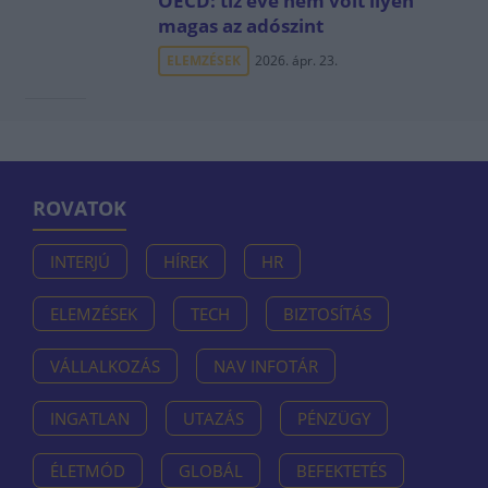
OECD: tíz éve nem volt ilyen
magas az adószint
ELEMZÉSEK
2026. ápr. 23.
ROVATOK
INTERJÚ
HÍREK
HR
ELEMZÉSEK
TECH
BIZTOSÍTÁS
VÁLLALKOZÁS
NAV INFOTÁR
INGATLAN
UTAZÁS
PÉNZÜGY
ÉLETMÓD
GLOBÁL
BEFEKTETÉS