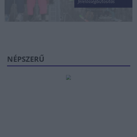
felelősségbiztosítás
NÉPSZERŰ