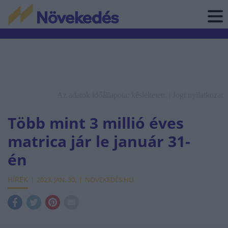
Az adatok időállapota: késleltetett. |
Jogi nyilatkozat
Több mint 3 millió éves
matrica jár le január 31-
én
HÍREK
2023. JAN. 30.
NÖVEKEDÉS.HU