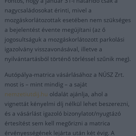
Fontos, hogy a január 31-i határidő csak a
nagycsaládosokat érinti, mivel a
mozgáskorlátozottak esetében nem szükséges
a bejelentést évente megújítani (az ő
jogosultságuk a mozgáskorlátozott parkolási
igazolvány visszavonásával, illetve a
nyilvántartásból történő törléssel szűnik meg).
Autópálya-matrica vásárlásához a NÚSZ Zrt.
most is – mint mindig – a saját
nemzetiutdij.hu
oldalát ajánlja, ahol a
vignettát kényelmi díj nélkül lehet beszerezni,
és a vásárlást igazoló bizonylatot/nyugtázó
értesítést sem kell megőrizni a matrica
érvényességének lejárta után két évig. A