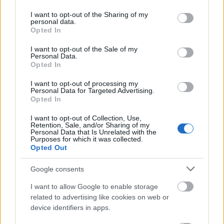
services and may gather and store information including but
gyorsabban fut, mint a jog
not limited to your visit or usage behaviour. You may click to
I want to opt-out of the Sharing of my
personal data.
grant or deny consent to Google and its third-party tags to
ELEMZÉSEK
2026. júl. 21.
Opted In
use your data for below specified purposes in below Google
consent section.
I want to opt-out of the Sale of my
Personal Data.
Opted In
I want to opt-out of processing my
Personal Data for Targeted Advertising.
Opted In
I want to opt-out of Collection, Use,
Retention, Sale, and/or Sharing of my
Personal Data that Is Unrelated with the
Purposes for which it was collected.
Opted Out
Kéthónapos a Tisza-kormány: íme a mérleg!
Google consents
ELEMZÉSEK
2026. júl. 21.
I want to allow Google to enable storage
related to advertising like cookies on web or
device identifiers in apps.