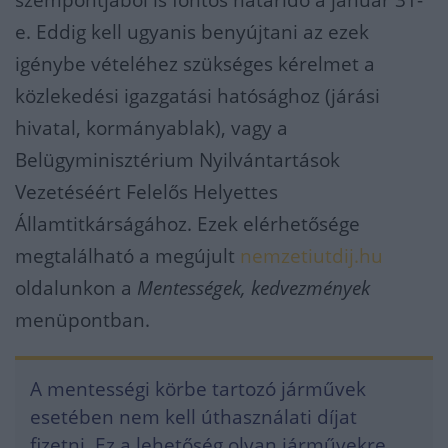
szempontjából is fontos határidő a január 31-
e. Eddig kell ugyanis benyújtani az ezek
igénybe vételéhez szükséges kérelmet a
közlekedési igazgatási hatósághoz (járási
hivatal, kormányablak), vagy a
Belügyminisztérium Nyilvántartások
Vezetéséért Felelős Helyettes
Államtitkárságához. Ezek elérhetősége
megtalálható a megújult
nemzetiutdij.hu
oldalunkon a
Mentességek, kedvezmények
menüpontban.
A mentességi körbe tartozó járművek
esetében nem kell úthasználati díjat
fizetni. Ez a lehetőség olyan járművekre