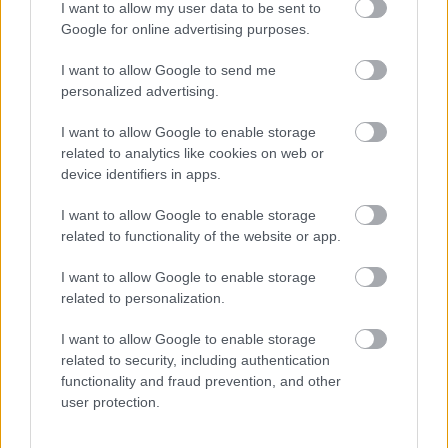
I want to allow my user data to be sent to
Google for online advertising purposes.
I want to allow Google to send me
personalized advertising.
I want to allow Google to enable storage
related to analytics like cookies on web or
Uniós források: íme a teendők, amelyek a
device identifiers in apps.
pénzek érkezéséhez még szükségesek
I want to allow Google to enable storage
ELEMZÉSEK
2026. júl. 20.
related to functionality of the website or app.
I want to allow Google to enable storage
related to personalization.
I want to allow Google to enable storage
related to security, including authentication
functionality and fraud prevention, and other
user protection.