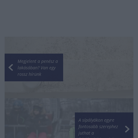
Megjelent a penész a
lakásában? Van egy
rossz hírünk
A sípályákon egyre
fontosabb szerephez
juthat a