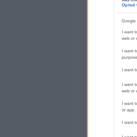
Opted 
Donald Trump 
Google 
a Hormuz
I want t
iráni dró
web or d
I want t
megállap
purpose
nevezte,
I want 
Amikor péntek d
I want t
web or d
e bármilyen kö
I want t
mondott az újsá
or app.
Az elnök előszö
I want t
órával reagált 
I want t