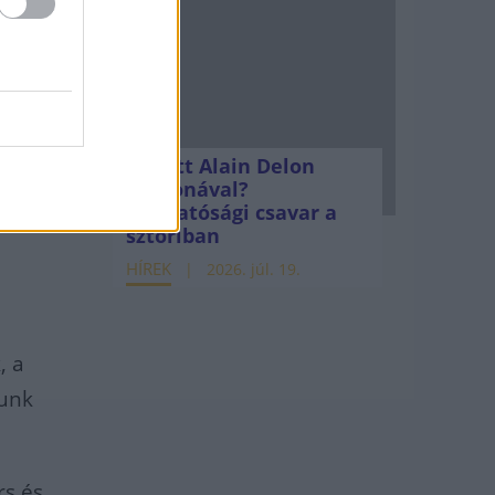
Mi lett Alain Delon
vagyonával?
Adóhatósági csavar a
sztoriban
HÍREK
2026. júl. 19.
, a
tunk
rs és