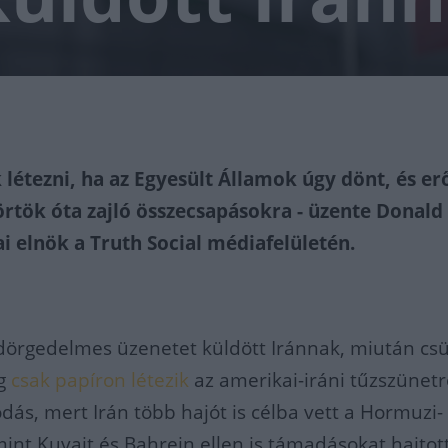
 létezni, ha az Egyesült Államok úgy dönt, és er
örtök óta zajló összecsapásokra - üzente Donald
 elnök a Truth Social médiafelületén.
örgedelmes üzenetet küldött Iránnak, miután csü
ag
csak papíron létezik
az amerikai-iráni tűzszünetr
dás, mert Irán több hajót is célba vett a Hormuzi-
mint Kuvait és Bahrein ellen is támadásokat hajtot