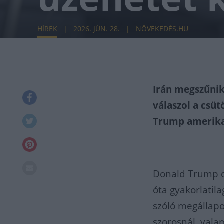
HÍREK
2026. JÚN. 28.
NÖVEKEDÉS.HU
Irán megszűnik
válaszol a csüt
Trump amerikai
Donald Trump d
óta gyakorlatil
szóló megállapo
szorosnál, vala