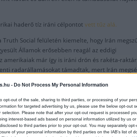
rikai haderő tíz iráni célpontot
vett tűz alá.
Truth Social felületén kiemelte, hogy Irán megsz
Egyesült Államok erősebben reagál az eddigi
 amerikaiak már így is iráni drón és rakéta-raktár
enti radarállamásokat támadtak, mert Irán megsé
s.hu -
Do Not Process My Personal Information
ai elnök szerint lehet, hogy Irá
to opt-out of the sale, sharing to third parties, or processing of your per
formation for targeted advertising by us, please use the below opt-out s
r selection. Please note that after your opt-out request is processed y
tanulja meg a leckét, így lehet,
eing interest-based ads based on personal information utilized by us or
disclosed to third parties prior to your opt-out. You may separately opt-
ön az idő, amikor nem az észérv
losure of your personal information by third parties on the IAB’s list of