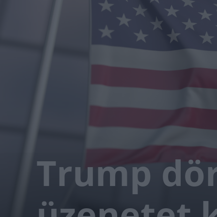
Trump dö
üzenetet 