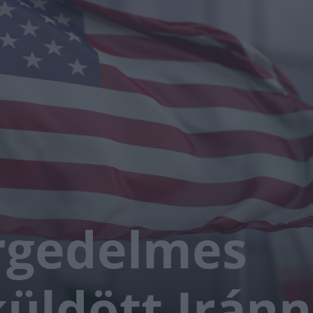
rgedelmes
küldött Irán