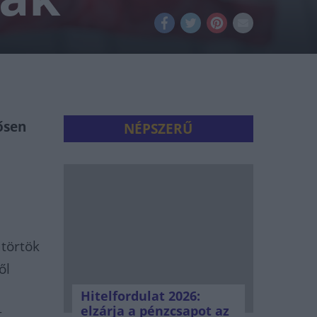
ősen
NÉPSZERŰ
törtök
ől
Hitelfordulat 2026:
elzárja a pénzcsapot az
t