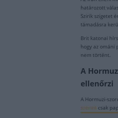
határozott vála
Szirik szigetet
támadásra kerül 
Brit katonai hír
hogy az ománi p
nem történt.
A Hormuzi
ellenőrzi
A Hormuzi-szoro
szerint
csak pap