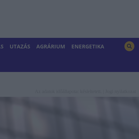
S
UTAZÁS
AGRÁRIUM
ENERGETIKA
Az adatok időállapota: késleltetett. |
Jogi nyilatkozat