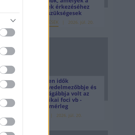
teendők, amelyek a
pénzek érkezéséhez
még szükségesek
ELEMZÉSEK
2026. júl. 20.
eni
Minden idők
 kell-
legjövedelmezőbbje és
nyit
legdrágábbja volt az
amerikai foci vb -
gyorsmérleg
HÍREK
2026. júl. 20.
y