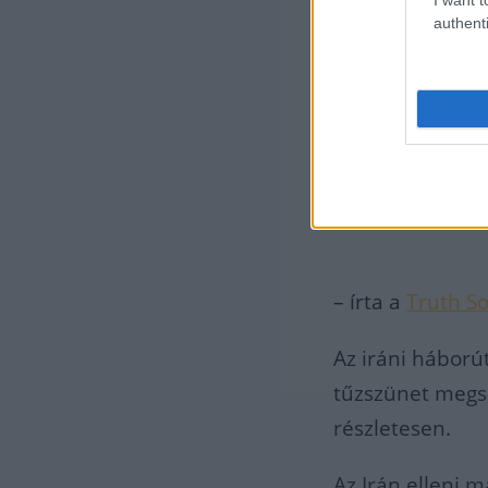
authenti
Az I
hasz
szor
talá
fedél
– írta a
Truth So
Az iráni háború
tűzszünet megs
részletesen.
Az Irán elleni 