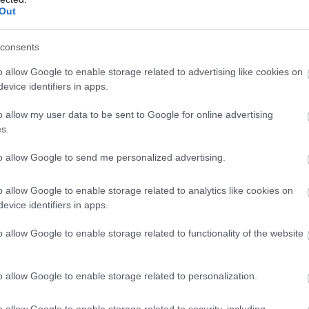
Out
elnök pénteken
consents
i-szorosban közlekedő hajók ell
o allow Google to enable storage related to advertising like cookies on
ncsapást az Iránnal a tűzszüneti
evice identifiers in apps.
o allow my user data to be sent to Google for online advertising
odás „ostoba megsértésének”
s.
to allow Google to send me personalized advertising.
élután megkérdezték tőle, hogy Iránnak számolnia
o allow Google to enable storage related to analytics like cookies on
evice identifiers in apps.
vetkezménnyel, Trump az Ovális Irodában csak an
o allow Google to enable storage related to functionality of the website
gíróknak: „Majd meglátják.”
r péntek reggel, az eset bekövetkezte után néhán
o allow Google to enable storage related to personalization.
az iráni támadásra.
o allow Google to enable storage related to security, including