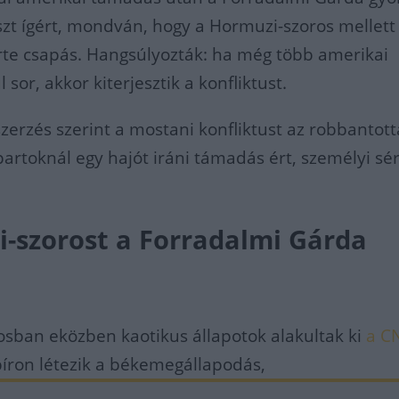
szt ígért, mondván, hogy a Hormuzi-szoros mellett
 érte csapás. Hangsúlyozták: ha még több amerikai
sor, akkor kiterjesztik a konfliktust.
szerzés szerint a mostani konfliktust az robbantotta
artoknál egy hajót iráni támadás ért, személyi sé
-szorost a Forradalmi Gárda
sban eközben kaotikus állapotok alakultak ki
a C
íron létezik a békemegállapodás,