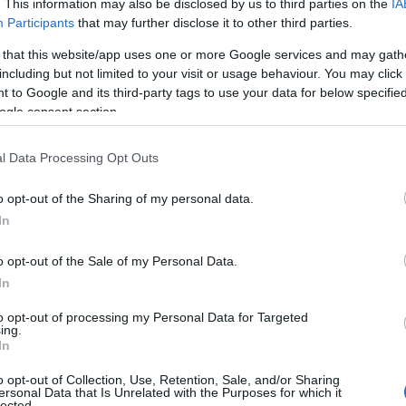
. This information may also be disclosed by us to third parties on the
IA
nk, hanem kénytelenek leszünk
Participants
that may further disclose it to other third parties.
eszközökkel lezárni a hadművele
 that this website/app uses one or more Google services and may gath
including but not limited to your visit or usage behaviour. You may click 
 to Google and its third-party tags to use your data for below specifi
 esetben az Iráni Iszlám
ogle consent section.
ság megszűnik létezni.
l Data Processing Opt Outs
osban ismét nem biztonságos a közlekedés az utób
o opt-out of the Sharing of my personal data.
In
o opt-out of the Sale of my Personal Data.
pénteken 70 dollár alá csökkent, a piacok bíznak a
In
 is a hajóforgalom visszaállása és az iráni olajexp
to opt-out of processing my Personal Data for Targeted
ödése.
ing.
In
Irán a tűzszünetet
o opt-out of Collection, Use, Retention, Sale, and/or Sharing
ersonal Data that Is Unrelated with the Purposes for which it
lected.