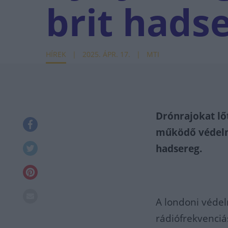
brit hads
HÍREK
2025. ÁPR. 17.
MTI
Drónrajokat lőt
működő védelmi
hadsereg.
A londoni védel
rádiófrekvenciá