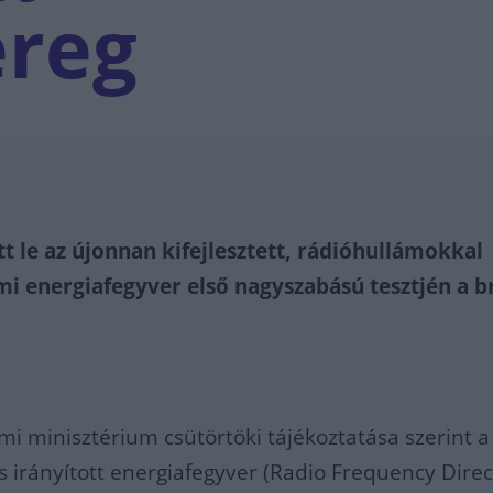
ereg
t le az újonnan kifejlesztett, rádióhullámokkal
 energiafegyver első nagyszabású tesztjén a br
mi minisztérium csütörtöki tájékoztatása szerint a
s irányított energiafegyver (Radio Frequency Dire