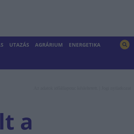
S
UTAZÁS
AGRÁRIUM
ENERGETIKA
Az adatok időállapota: késleltetett. |
Jogi nyilatkozat
lt a