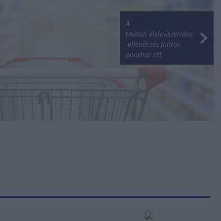
A
tavaszi élelmiszerlánc
-ellenőrzés fontos
ponthoz ért