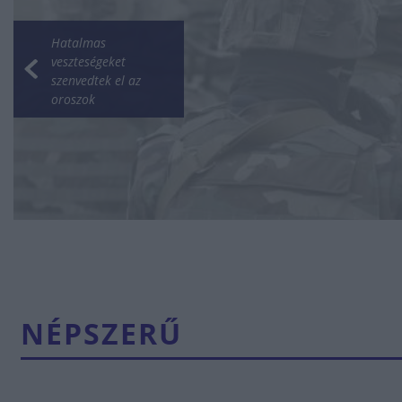
Hatalmas
veszteségeket
szenvedtek el az
oroszok
NÉPSZERŰ