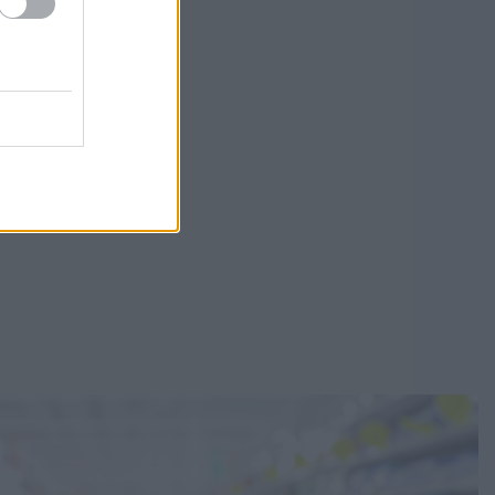
sága
zel-
iak