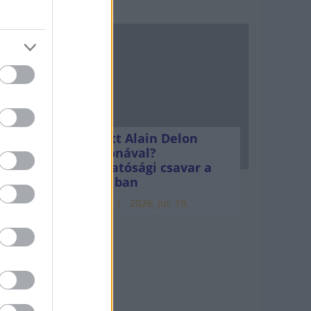
a
het
Mi lett Alain Delon
vagyonával?
Adóhatósági csavar a
sztoriban
 a
HÍREK
2026. júl. 19.
 jár.