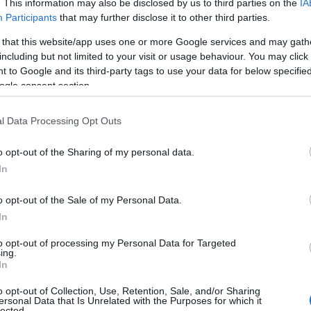
. This information may also be disclosed by us to third parties on the
IA
l is beszámolt. A tárca decemberben arról adott
Participants
that may further disclose it to other third parties.
ogy a brit hadsereg új típusú drónelhárító lézerfe
 that this website/app uses one or more Google services and may gath
including but not limited to your visit or usage behaviour. You may click 
.
 to Google and its third-party tags to use your data for below specifi
ogle consent section.
 fegyvert, amely intenzív infravörös sugarat irányí
okra,
l Data Processing Opt Outs
lozott járműről irányították a t
o opt-out of the Sharing of my personal data.
In
útnak indított drónok felé, és a
o opt-out of the Sale of my Personal Data.
mindegyik drónt megsemmisített
In
to opt-out of processing my Personal Data for Targeted
ing.
légierő nem sokkal korábban ugyancsak lézertechno
In
gépekre felszerelhető rakétaelhárító rendszert tes
o opt-out of Collection, Use, Retention, Sale, and/or Sharing
ersonal Data that Is Unrelated with the Purposes for which it
találati pontossággal.
lected.