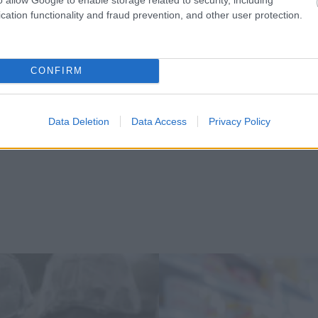
a klímaválság ellen – így néz ki a jövő mezőgazda
cation functionality and fraud prevention, and other user protection.
ció szerint
elenlét tovább nőhet az űr- és dróniparban egy kö
CONFIRM
yüttműködésnek hála
tall nagy dobása: harci drónokat fejleszt amerika
val
Data Deletion
Data Access
Privacy Policy