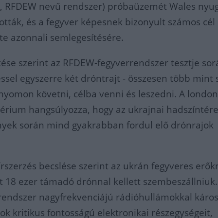
 RFDEW nevű rendszer) próbaüzemét Wales nyug
ották, és a fegyver képesnek bizonyult számos cél
nte azonnali semlegesítésére.
tése szerint az RFDEW-fegyverrendszer tesztje sor
ssel egyszerre két dróntrajt - összesen több mint 
t nyomon követni, célba venni és leszedni. A london
érium hangsúlyozza, hogy az ukrajnai hadszíntére
nyek során mind gyakrabban fordul elő drónrajok
hírszerzés becslése szerint az ukrán fegyveres erő
t 18 ezer támadó drónnal kellett szembeszállniuk.
endszer nagyfrekvenciájú rádióhullámokkal károsí
ok kritikus fontosságú elektronikai részegységeit,