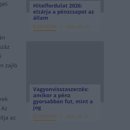
ati
Hitelfordulat 2026:
elzárja a pénzcsapot az
állam
ELEMZÉSEK
2026. júl. 22.
án
száz
i
n zajló
Vagyonvisszaszerzés:
amikor a pénz
knek
gyorsabban fut, mint a
jog
 Az
ELEMZÉSEK
2026. júl. 21.
tja az