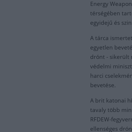
Energy Weapon,
térségében tart
egyidejű és szi
A tárca ismerte
egyetlen beveté
drónt - sikerül
védelmi miniszt
harci cselekmé
bevetése.
A brit katonai 
tavaly több min
RFDEW-fegyverr
ellenséges drón