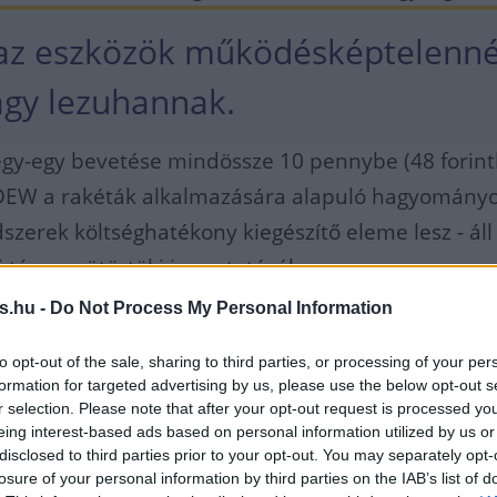
 az eszközök működésképtelenn
agy lezuhannak.
egy-egy bevetése mindössze 10 pennybe (48 forint
RFDEW a rakéták alkalmazására alapuló hagyomány
szerek költséghatékony kiegészítő eleme lesz - áll
 tárca csütörtöki ismertetésében.
s.hu -
Do Not Process My Personal Information
szerint az új energiafegyver hatótávolsága jelenle
jed, és hatékonyan alkalmazható olyan eszközök ell
to opt-out of the sale, sharing to third parties, or processing of your per
formation for targeted advertising by us, please use the below opt-out s
sét elektronikus hadviseléssel nem lehet megzav
r selection. Please note that after your opt-out request is processed y
eing interest-based ads based on personal information utilized by us or
lmi minisztérium az utóbbi hónapokban több más 
disclosed to third parties prior to your opt-out. You may separately opt-
losure of your personal information by third parties on the IAB’s list of
ológiával működő támadó és védelmi fegyverrends