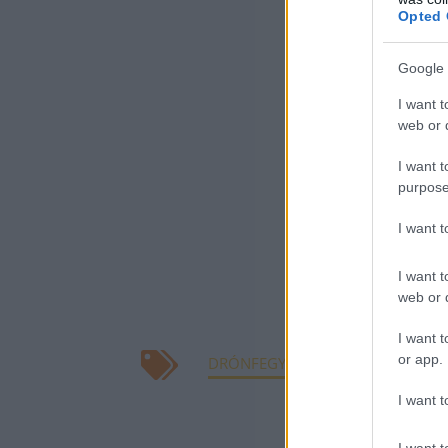
Opted 
A védelmi minis
Google 
támadóeszközök
alkalmas lézerfe
I want t
web or d
DragonFire (Sár
korábban kitűzö
I want t
purpose
állítani.
I want 
A védelmi tárca
I want t
jelenleg haszná
web or d
DragonFire egy-e
I want t
or app.
DRÓNFEGYVEREK
FEGYVEREK
I want t
KAPCSOLÓDÓ CIKK
I want t