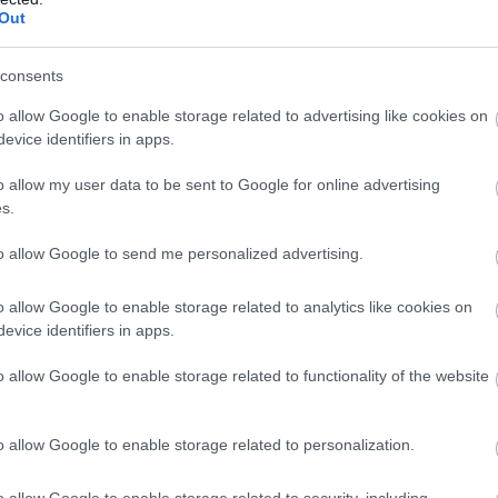
Out
ztérium szerint még ebben az évtizedben légi
consents
, mindenekelőtt drónok és rakéták elhárítására
gyverekkel szerelik fel a brit hadihajókat is. A
o allow Google to enable storage related to advertising like cookies on
evice identifiers in apps.
kánytűz) elnevezésű fegyverrendszert 2027-ben - 
tt határidőnél öt évvel hamarabb - hadrendbe le
o allow my user data to be sent to Google for online advertising
s.
to allow Google to send me personalized advertising.
 szerint a támadó rakéták és drónok elhárítására
o allow Google to enable storage related to analytics like cookies on
lt rakéták egyenként többmillió fontos ára helyett
evice identifiers in apps.
gy bevetése tíz font (4800 forint) körüli költséggel
o allow Google to enable storage related to functionality of the website
BRIT HADSEREG
o allow Google to enable storage related to personalization.
EK A TÉMÁBAN
o allow Google to enable storage related to security, including