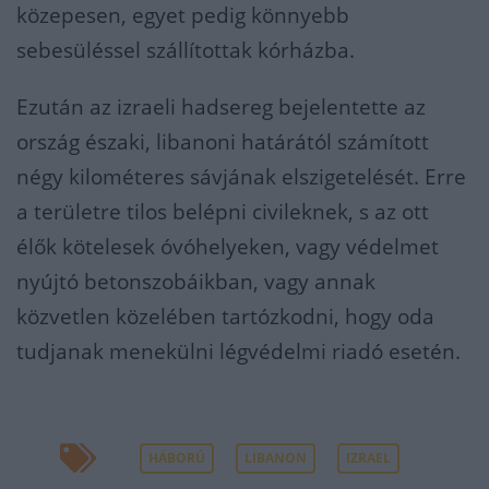
közepesen, egyet pedig könnyebb
sebesüléssel szállítottak kórházba.
Ezután az izraeli hadsereg bejelentette az
ország északi, libanoni határától számított
négy kilométeres sávjának elszigetelését. Erre
a területre tilos belépni civileknek, s az ott
élők kötelesek óvóhelyeken, vagy védelmet
nyújtó betonszobáikban, vagy annak
közvetlen közelében tartózkodni, hogy oda
tudjanak menekülni légvédelmi riadó esetén.
HÁBORÚ
LIBANON
IZRAEL