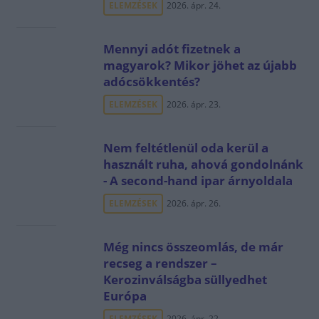
ELEMZÉSEK
2026. ápr. 24.
Mennyi adót fizetnek a
magyarok? Mikor jöhet az újabb
adócsökkentés?
ELEMZÉSEK
2026. ápr. 23.
Nem feltétlenül oda kerül a
használt ruha, ahová gondolnánk
- A second-hand ipar árnyoldala
ELEMZÉSEK
2026. ápr. 26.
Még nincs összeomlás, de már
recseg a rendszer –
Kerozinválságba süllyedhet
Európa
ELEMZÉSEK
2026. ápr. 22.