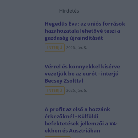
Hirdetés
Hegedüs Éva: az uniós források
hazahozatala lehetővé teszi a
gazdaság újraindítását
INTERJÚ
2026. jún. 8.
Vérrel és könnyekkel kísérve
vezetjük be az eurót - interjú
Becsey Zsolttal
INTERJÚ
2026. jún. 6.
A profit az első a hozzánk
érkezőknél - Külföldi
befektetések jellemzői a V4-
ekben és Ausztriában