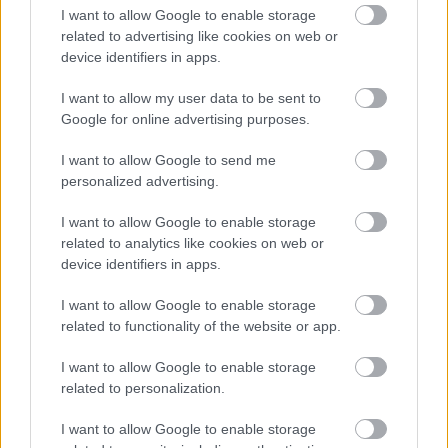
I want to allow Google to enable storage
related to advertising like cookies on web or
device identifiers in apps.
Mi lett Alain Delon vagyonával? Adóhatósági
csavar a sztoriban
I want to allow my user data to be sent to
Google for online advertising purposes.
HÍREK
2026. júl. 19.
I want to allow Google to send me
personalized advertising.
I want to allow Google to enable storage
related to analytics like cookies on web or
device identifiers in apps.
I want to allow Google to enable storage
related to functionality of the website or app.
Gáza déli részén
I want to allow Google to enable storage
indították el a vizet,
related to personalization.
hogy menjenek el
északról a
I want to allow Google to enable storage
palesztinok