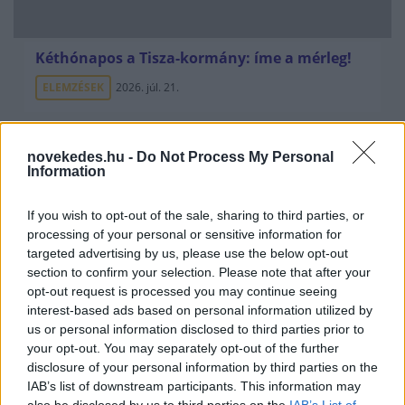
Kéthónapos a Tisza-kormány: íme a mérleg!
ELEMZÉSEK
2026. júl. 21.
novekedes.hu -
Do Not Process My Personal
Information
If you wish to opt-out of the sale, sharing to third parties, or
processing of your personal or sensitive information for
targeted advertising by us, please use the below opt-out
section to confirm your selection. Please note that after your
opt-out request is processed you may continue seeing
interest-based ads based on personal information utilized by
Uniós források: íme a teendők, amelyek a
us or personal information disclosed to third parties prior to
pénzek érkezéséhez még szükségesek
your opt-out. You may separately opt-out of the further
ELEMZÉSEK
2026. júl. 20.
disclosure of your personal information by third parties on the
IAB’s list of downstream participants. This information may