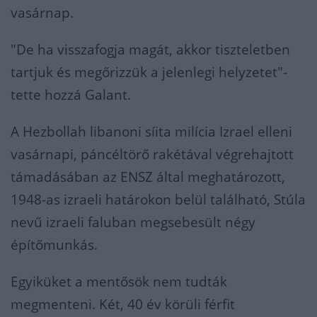
vasárnap.
"De ha visszafogja magát, akkor tiszteletben
tartjuk és megőrizzük a jelenlegi helyzetet"-
tette hozzá Galant.
A Hezbollah libanoni síita milícia Izrael elleni
vasárnapi, páncéltörő rakétával végrehajtott
támadásában az ENSZ által meghatározott,
1948-as izraeli határokon belül található, Stúla
nevű izraeli faluban megsebesült négy
építőmunkás.
Egyiküket a mentősök nem tudták
megmenteni. Két, 40 év körüli férfit