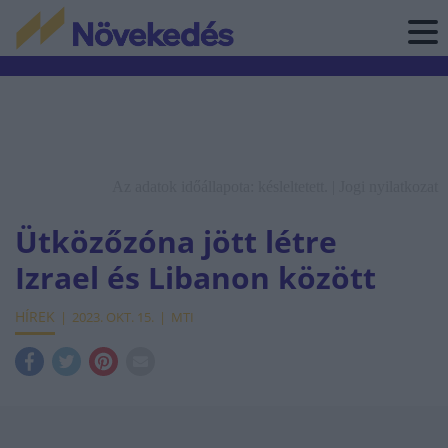
Az adatok időállapota: késleltetett. |
Jogi nyilatkozat
Ütközőzóna jött létre
Izrael és Libanon között
HÍREK
2023. OKT. 15.
MTI