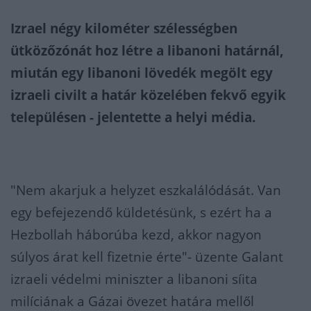
Izrael négy kilométer szélességben
ütközőzónát hoz létre a libanoni határnál,
miután egy libanoni lövedék megölt egy
izraeli civilt a határ közelében fekvő egyik
településen - jelentette a helyi média.
"Nem akarjuk a helyzet eszkalálódását. Van
egy befejezendő küldetésünk, s ezért ha a
Hezbollah háborúba kezd, akkor nagyon
súlyos árat kell fizetnie érte"- üzente Galant
izraeli védelmi miniszter a libanoni síita
milíciának a Gázai övezet határa mellől