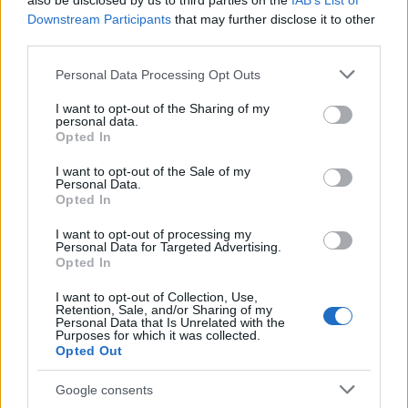
also be disclosed by us to third parties on the
IAB’s List of
Downstream Participants
that may further disclose it to other
third parties.
Please note that this website/app uses one or more Google
Personal Data Processing Opt Outs
services and may gather and store information including but
not limited to your visit or usage behaviour. You may click to
I want to opt-out of the Sharing of my
personal data.
grant or deny consent to Google and its third-party tags to
Opted In
use your data for below specified purposes in below Google
consent section.
Minden idők legjövedelmezőbbje és
I want to opt-out of the Sale of my
Personal Data.
legdrágábbja volt az amerikai foci vb -
Opted In
gyorsmérleg
I want to opt-out of processing my
HÍREK
2026. júl. 20.
Personal Data for Targeted Advertising.
Opted In
I want to opt-out of Collection, Use,
Retention, Sale, and/or Sharing of my
Personal Data that Is Unrelated with the
Purposes for which it was collected.
Opted Out
Google consents