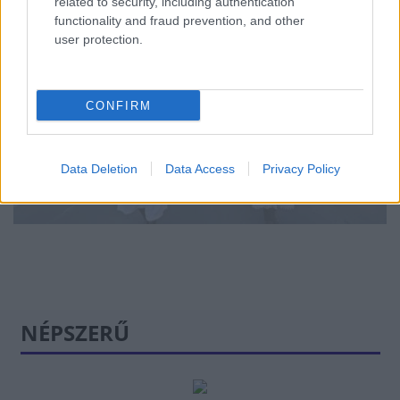
related to security, including authentication
functionality and fraud prevention, and other
user protection.
Soha nem látott
CONFIRM
szüret volt idén
Balatonfüreden, 50
borlovagrend is
Data Deletion
Data Access
Privacy Policy
felvonult
NÉPSZERŰ