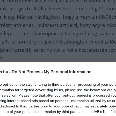
a munkanélküliségi ráta, miközben továbbra is 4
nak, a regisztrált álláskeresők száma pedig történ
 Nagy Márton rávilágított, hogy a munkanélkülis
észt átmeneti, másrészt azt jelzi, hogy egyre töb
ív lép be a munkaerőpiacra. Ez a gazdaság számár
őnyös, a kormány céljaival összhangban mobilizálód
iaci tartalék, teret nyitva a foglalkoztatottság to
t.
s.hu -
Do Not Process My Personal Information
ív népesség szinte minden
to opt-out of the sale, sharing to third parties, or processing of your per
rtban csökkent, de az inaktív
formation for targeted advertising by us, please use the below opt-out s
r selection. Please note that after your opt-out request is processed y
ól a munkaerőpiacra lépés
eing interest-based ads based on personal information utilized by us or
disclosed to third parties prior to your opt-out. You may separately opt-
 a 15 és 34 év közötti, főként
losure of your personal information by third parties on the IAB’s list of