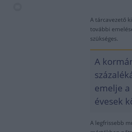
A tárcavezető k
további emelés
szükséges.
A kormány
százalék
emelje a 
évesek k
A legfrissebb m