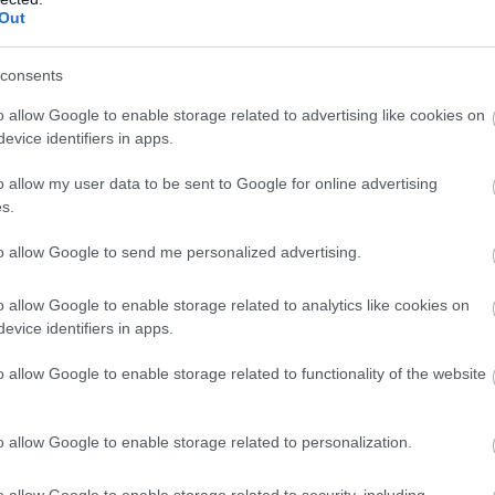
Out
dolgozóiparban volt tapasztalható.
consents
pozitív folyamat, hogy trendsze
o allow Google to enable storage related to advertising like cookies on
evice identifiers in apps.
a közfoglalkoztatottak száma, ak
o allow my user data to be sent to Google for online advertising
az elsődleges munkaerőpiacon
s.
lhelyezkedni.
to allow Google to send me personalized advertising.
o allow Google to enable storage related to analytics like cookies on
evice identifiers in apps.
ngsúlyozta: Magyarország munkaalapú és nem
o allow Google to enable storage related to functionality of the website
azánkban van az egyik legalacsonyabb munkanélkü
 foglalkoztatottság, így a munkaalapú társadalom
o allow Google to enable storage related to personalization.
gszilárdultak és tovább erősödnek. A
olitikai eredmények egyértelműek, a Gyurcsány-
o allow Google to enable storage related to security, including