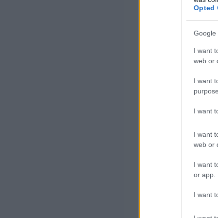
Opted 
növekedés a fel
Google 
További 
I want t
web or d
csökken 
I want t
szintén 
purpose
tudnak e
I want 
I want t
web or d
Nagy Márton ha
I want t
segélyalapú, h
or app.
és legmagasabb
I want t
alappillérei me
foglalkoztatásp
I want t