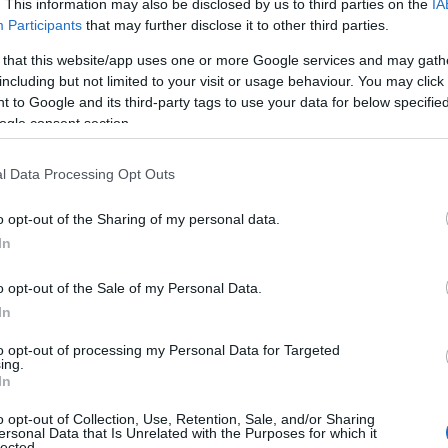
. This information may also be disclosed by us to third parties on the
IA
abb végzettségű fiatalok és az 5
Participants
that may further disclose it to other third parties.
 that this website/app uses one or more Google services and may gath
közötti, nyugdíj előtt álló
including but not limited to your visit or usage behaviour. You may click 
 to Google and its third-party tags to use your data for below specifi
ettek körében tapasztalható.
ogle consent section.
l Data Processing Opt Outs
zül a legtöbben Budapestről és vonzáskörzetéből,
o opt-out of the Sharing of my personal data.
-Magyarországról szeretnének a munkaerőpiacra lé
In
gy ipari parkok vonzáskörzetében találnak munká
o opt-out of the Sale of my Personal Data.
területeken emelkedik leginkább a foglalkoztatás.
In
hívta a figyelmet arra is, hogy a magyar
to opt-out of processing my Personal Data for Targeted
ing.
 folyamatban van egy belső, ágazati átrendeződé
In
 legnagyobb mértékben a közigazgatásban csökken
o opt-out of Collection, Use, Retention, Sale, and/or Sharing
ersonal Data that Is Unrelated with the Purposes for which it
k száma (49 ezerrel), ezzel egyidejűleg a legjelen
lected.