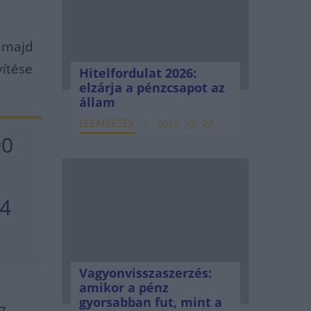
, majd
ítése
Hitelfordulat 2026:
elzárja a pénzcsapot az
állam
ELEMZÉSEK
2026. júl. 22.
90
64
Vagyonvisszaszerzés:
amikor a pénz
gyorsabban fut, mint a