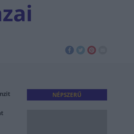
zai
nzit
NÉPSZERŰ
at