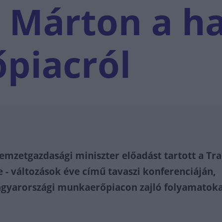
 Márton a ha
piacról
mzetgazdasági miniszter előadást tartott a Tra
e - változások éve című tavaszi konferenciáján,
gyarországi munkaerőpiacon zajló folyamatok