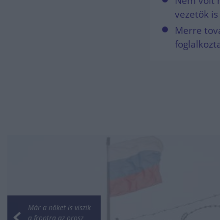
Nem volt 
vezetők is
Merre tov
foglalkozt
Már a nőket is viszik
a frontra az orosz