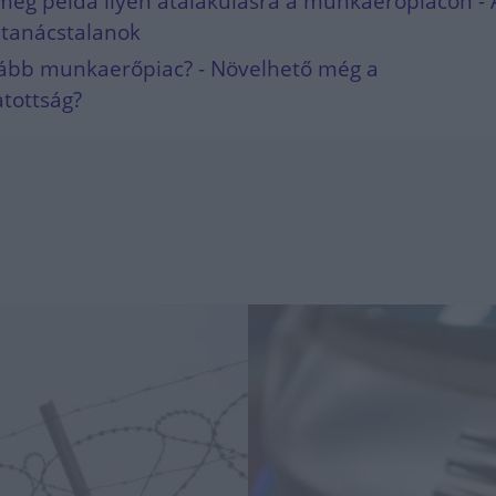
még példa ilyen átalakulásra a munkaerőpiacon -
 tanácstalanok
ább munkaerőpiac? - Növelhető még a
atottság?