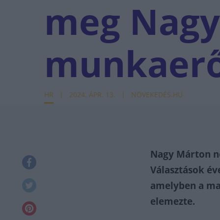
meg Nagy
munkaerő
HR
2024. ÁPR. 13.
NÖVEKEDÉS.HU
Nagy Márton ne
Választások év
amelyben a ma
elemezte.