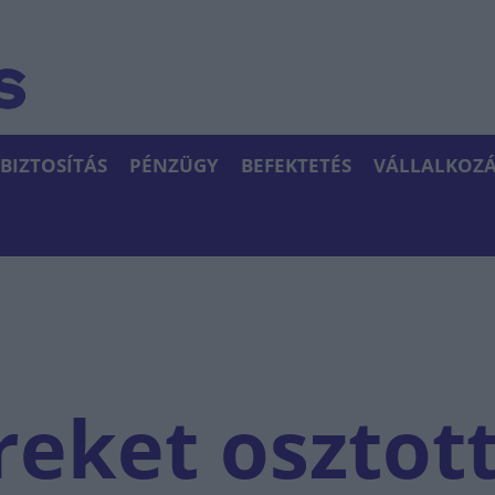
BIZTOSÍTÁS
PÉNZÜGY
BEFEKTETÉS
VÁLLALKOZÁ
reket osztot