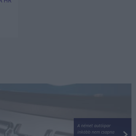
 A HR
A német autóipar
inkább nem csapna