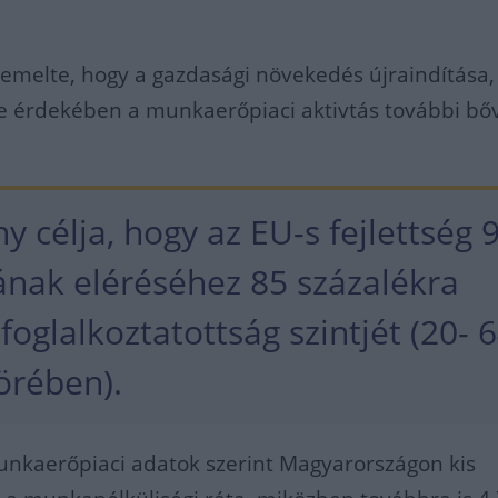
iemelte, hogy a gazdasági növekedés újraindítása
e érdekében a munkaerőpiaci aktivtás további bőv
 célja, hogy az EU-s fejlettség 
ának eléréséhez 85 százalékra
foglalkoztatottság szintjét (20- 
örében).
unkaerőpiaci adatok szerint Magyarországon kis