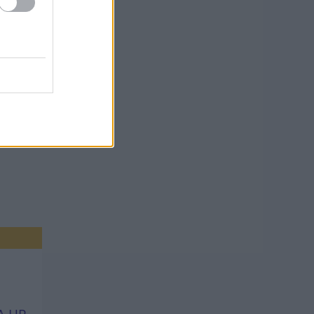
ei
s
ét, a