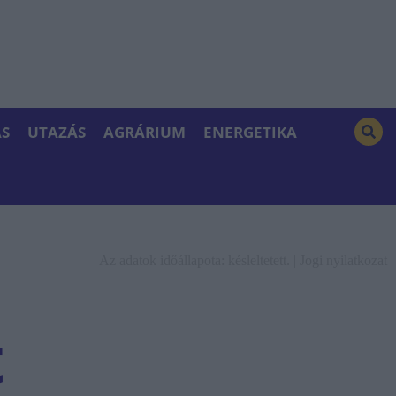
S
UTAZÁS
AGRÁRIUM
ENERGETIKA
Az adatok időállapota: késleltetett. |
Jogi nyilatkozat
t