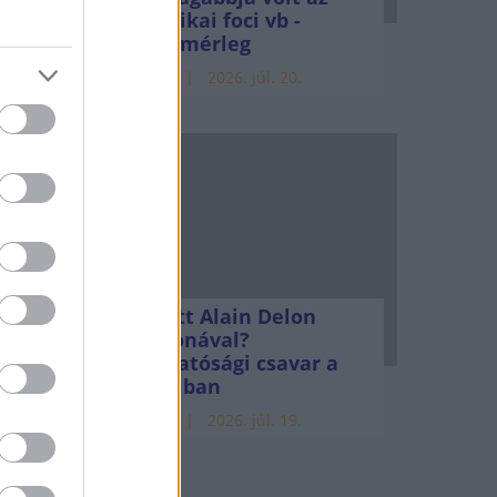
amerikai foci vb -
gyorsmérleg
HÍREK
2026. júl. 20.
rűen
ik
Mi lett Alain Delon
vagyonával?
Adóhatósági csavar a
liség
sztoriban
HÍREK
2026. júl. 19.