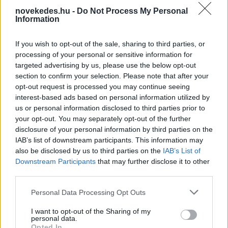
novekedes.hu -
Do Not Process My Personal
Information
A hibrid munkavégzés és
If you wish to opt-out of the sale, sharing to third parties, or
processing of your personal or sensitive information for
a változó létszámigények
targeted advertising by us, please use the below opt-out
új igényeket teremtettek
section to confirm your selection. Please note that after your
opt-out request is processed you may continue seeing
az irodabérleti piacon
interest-based ads based on personal information utilized by
us or personal information disclosed to third parties prior to
your opt-out. You may separately opt-out of the further
INGATLAN
2026. JÚN. 24.
NÖVEKEDÉS.HU
disclosure of your personal information by third parties on the
IAB’s list of downstream participants. This information may
also be disclosed by us to third parties on the
IAB’s List of
Downstream Participants
that may further disclose it to other
third parties.
Please note that this website/app uses one or more Google
Personal Data Processing Opt Outs
services and may gather and store information including but
A rovat támogatója:
not limited to your visit or usage behaviour. You may click to
I want to opt-out of the Sharing of my
personal data.
grant or deny consent to Google and its third-party tags to
Opted In