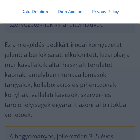
cégeknek, pénzügyi szolgáltatóknak,
Data Deletion
Data Access
Privacy Policy
valamint projektalapon működő
szervezeteknek kínál alternatívát.
Ez a megoldás dedikált irodai környezetet
jelent: a bérlők saját, elkülönített, kizárólag a
munkavállalóik által használt területet
kapnak, amelyben munkaállomások,
tárgyalók, kollaborációs és pihenőzónák,
konyhák, vállalati kávézók, szerver- és
tárolóhelyiségek egyaránt azonnal birtokba
vehetőek.
A hagyományos, jellemzően 3–5 éves