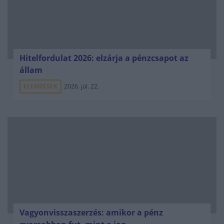
Hitelfordulat 2026: elzárja a pénzcsapot az
állam
ELEMZÉSEK
2026. júl. 22.
Vagyonvisszaszerzés: amikor a pénz