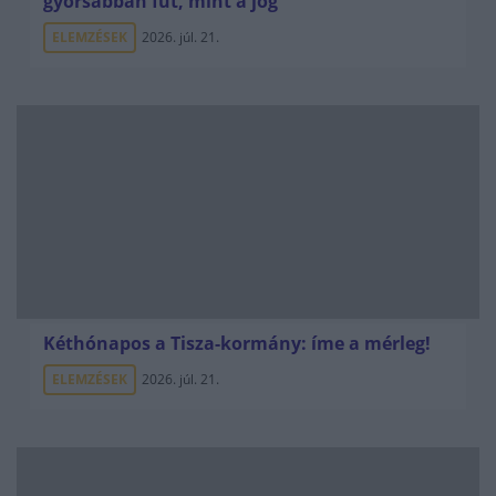
gyorsabban fut, mint a jog
ELEMZÉSEK
2026. júl. 21.
Kéthónapos a Tisza-kormány: íme a mérleg!
ELEMZÉSEK
2026. júl. 21.