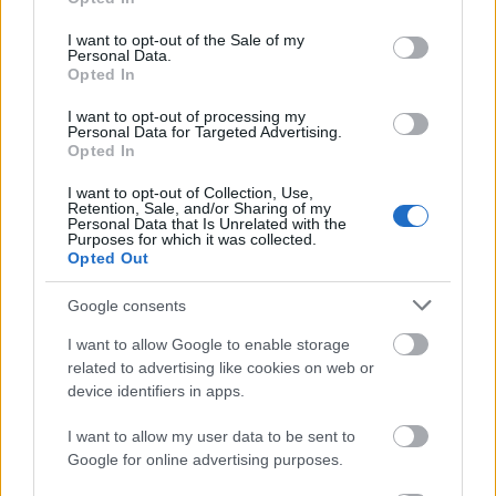
use your data for below specified purposes in below Google
consent section.
I want to opt-out of the Sale of my
Personal Data.
Opted In
Egyre több vállalat keres olyan működési
modellt, amely a klasszikus, többéves
I want to opt-out of processing my
Personal Data for Targeted Advertising.
bérletnél rugalmasabb elköteleződést kínál,
Opted In
ugyanakkor a saját, dedikált irodai
I want to opt-out of Collection, Use,
Retention, Sale, and/or Sharing of my
környezetet is biztosítja. Erre a piaci igényre
Personal Data that Is Unrelated with the
Purposes for which it was collected.
reagálva indítja el budapesti flexibilis
Opted Out
irodaszolgáltatását az OTP Ingatlan
Google consents
Befektetési Alapkezelő Zrt. Az új
I want to allow Google to enable storage
szolgáltatás az ICON Real Estate
related to advertising like cookies on web or
device identifiers in apps.
Management üzemeltetői, értékesítési és
irodai operációs szakértelmére épül - derül
I want to allow my user data to be sent to
Google for online advertising purposes.
ki az OTP közleményéből.