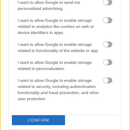
I want to allow Google to send me
personalized advertising.
I want to allow Google to enable storage
A szolgáltatás induláskor négy budapesti
related to analytics like cookies on web or
lokációban (a Corvin Skypark, a Corvin
device identifiers in apps.
Technology and Science Park, a Danubius és a
I want to allow Google to enable storage
related to functionality of the website or app.
Hungaria Center irodaházakban), összesen
6400 négyzetméteren lesz elérhető. A kínált
I want to allow Google to enable storage
related to personalization.
területek 260 négyzetmétertől akár 1500
négyzetméter feletti, teljes szintet lefedő
I want to allow Google to enable storage
related to security, including authentication
egységekig terjednek, így a bérlők a tényleges
functionality and fraud prevention, and other
létszámukhoz és projektigényükhöz tudják
user protection.
igazítani az irodaterületet.
CONFIRM
A modell elsősorban SSC-knek, IT-