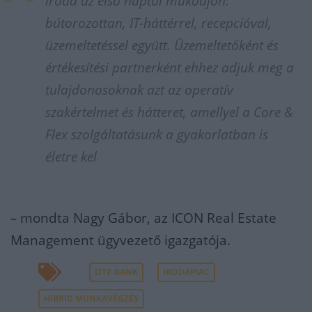
iroda az első naptól működjön:
bútorozottan, IT-háttérrel, recepcióval,
üzemeltetéssel együtt. Üzemeltetőként és
értékesítési partnerként ehhez adjuk meg a
tulajdonosoknak azt az operatív
szakértelmet és hátteret, amellyel a Core &
Flex szolgáltatásunk a gyakorlatban is
életre kel
–
mondta Nagy Gábor, az ICON Real Estate
Management ügyvezető igazgatója.
OTP BANK
IRODAPIAC
HIBRID MUNKAVÉGZÉS