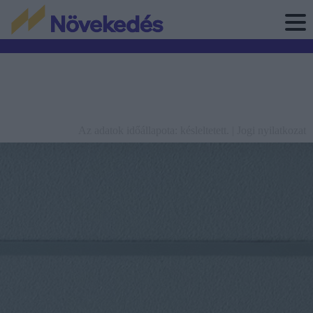
Az adatok időállapota: késleltetett. |
Jogi nyilatkozat