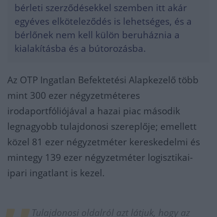
bérleti szerződésekkel szemben itt akár
egyéves elköteleződés is lehetséges, és a
bérlőnek nem kell külön beruháznia a
kialakításba és a bútorozásba.
Az OTP Ingatlan Befektetési Alapkezelő több
mint 300 ezer négyzetméteres
irodaportfóliójával a hazai piac második
legnagyobb tulajdonosi szereplője; emellett
közel 81 ezer négyzetméter kereskedelmi és
mintegy 139 ezer négyzetméter logisztikai-
ipari ingatlant is kezel.
Tulajdonosi oldalról azt látjuk, hogy az