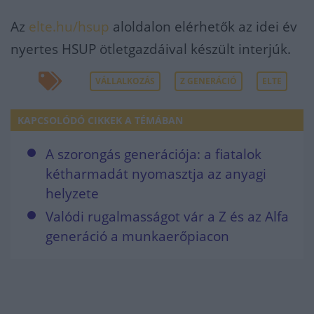
Az
elte.hu/hsup
aloldalon elérhetők az idei év
nyertes HSUP ötletgazdáival készült interjúk.
VÁLLALKOZÁS
Z GENERÁCIÓ
ELTE
KAPCSOLÓDÓ CIKKEK A TÉMÁBAN
A szorongás generációja: a fiatalok
kétharmadát nyomasztja az anyagi
helyzete
Valódi rugalmasságot vár a Z és az Alfa
generáció a munkaerőpiacon