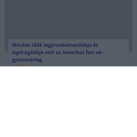
Minden idők legjövedelmezőbbje és
legdrágábbja volt az amerikai foci vb -
gyorsmérleg
HÍREK
2026. júl. 20.