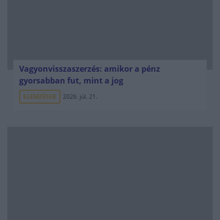
Vagyonvisszaszerzés: amikor a pénz
gyorsabban fut, mint a jog
ELEMZÉSEK
2026. júl. 21.