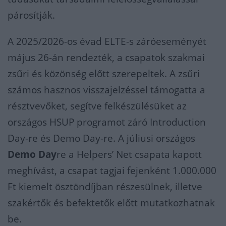
párosítják.
A 2025/2026-os évad ELTE-s záróeseményét
május 26-án rendezték, a csapatok szakmai
zsűri és közönség előtt szerepeltek. A zsűri
számos hasznos visszajelzéssel támogatta a
résztvevőket, segítve felkészülésüket az
országos HSUP programot záró Introduction
Day-re és Demo Day-re. A júliusi országos
Demo Day
re a Helpers’ Net csapata kapott
meghívást, a csapat tagjai fejenként 1.000.000
Ft kiemelt ösztöndíjban részesülnek, illetve
szakértők és befektetők előtt mutatkozhatnak
be.