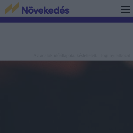
Az adatok időállapota: késleltetett. |
Jogi nyilatkozat