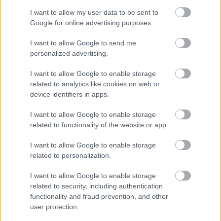
egyetemisták megismertetése a modern
I want to allow my user data to be sent to
Google for online advertising purposes.
vállalkozói ismeretekkel.
I want to allow Google to send me
personalized advertising.
A két féléves tárgy első félévében az
I want to allow Google to enable storage
innovatív gondolkodásmód, a startup-világ
related to analytics like cookies on web or
megismerése a cél, a második félévben a
device identifiers in apps.
vállalkozások felépítésével kapcsolatos
I want to allow Google to enable storage
gyakorlati tudás sajátítható el.
related to functionality of the website or app.
I want to allow Google to enable storage
Az ELTE a program 2020-as indulása óta
related to personalization.
annak aktív résztvevője, az elmúlt tanévekben
I want to allow Google to enable storage
több mint 1500 hallgató vett részt a kurzuson.
related to security, including authentication
functionality and fraud prevention, and other
A 2025/2026-os évad első félévének
user protection.