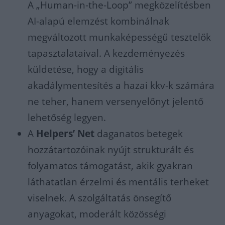
A „Human-in-the-Loop” megközelítésben
AI-alapú elemzést kombinálnak
megváltozott munkaképességű tesztelők
tapasztalataival. A kezdeményezés
küldetése, hogy a digitális
akadálymentesítés a hazai kkv-k számára
ne teher, hanem versenyelőnyt jelentő
lehetőség legyen.
A
Helpers’ Net
daganatos betegek
hozzátartozóinak nyújt strukturált és
folyamatos támogatást, akik gyakran
láthatatlan érzelmi és mentális terheket
viselnek. A szolgáltatás önsegítő
anyagokat, moderált közösségi