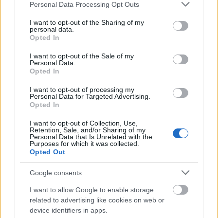
Please note that this website/app uses one or more Google
Personal Data Processing Opt Outs
services and may gather and store information including but
not limited to your visit or usage behaviour. You may click to
I want to opt-out of the Sharing of my
personal data.
grant or deny consent to Google and its third-party tags to
Izgalmas évadot zárt a Hungarian Startup
Opted In
use your data for below specified purposes in below Google
University Program az Eötvös Loránd
consent section.
I want to opt-out of the Sale of my
Personal Data.
Tudományegyetemen: az innovációs
Opted In
program hatodik évadában közel 100
I want to opt-out of processing my
Personal Data for Targeted Advertising.
hallgató vett részt - olvasható az ELTE
Opted In
közleményében.
I want to opt-out of Collection, Use,
Retention, Sale, and/or Sharing of my
Personal Data that Is Unrelated with the
Purposes for which it was collected.
Opted Out
A Nemzeti Innovációs Ügynökség által
Google consents
gondozott Hungarian Startup University
I want to allow Google to enable storage
Program (
HSUP
) az ország első online
related to advertising like cookies on web or
device identifiers in apps.
egyetemi startupképzése, célja az