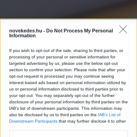
novekedes.hu -
Do Not Process My Personal
Information
Hogyan vállalkozik a Z
If you wish to opt-out of the sale, sharing to third parties, or
processing of your personal or sensitive information for
generáció?
targeted advertising by us, please use the below opt-out
section to confirm your selection. Please note that after your
VÁLLALKOZÁS
opt-out request is processed you may continue seeing
2026. JÚN. 24.
NÖVEKEDÉS.HU
interest-based ads based on personal information utilized by
us or personal information disclosed to third parties prior to
your opt-out. You may separately opt-out of the further
disclosure of your personal information by third parties on the
IAB’s list of downstream participants. This information may
also be disclosed by us to third parties on the
IAB’s List of
Downstream Participants
that may further disclose it to other
A rovat támogatója:
third parties.