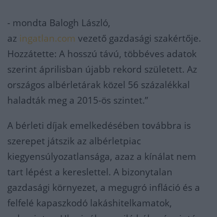
- mondta Balogh László,
az
ingatlan.com
vezető gazdasági szakértője.
Hozzátette: A hosszú távú, többéves adatok
szerint áprilisban újabb rekord született. Az
országos albérletárak közel 56 százalékkal
haladták meg a 2015-ös szintet.”
A bérleti díjak emelkedésében továbbra is
szerepet játszik az albérletpiac
kiegyensúlyozatlansága, azaz a kínálat nem
tart lépést a kereslettel. A bizonytalan
gazdasági környezet, a megugró infláció és a
felfelé kapaszkodó lakáshitelkamatok,