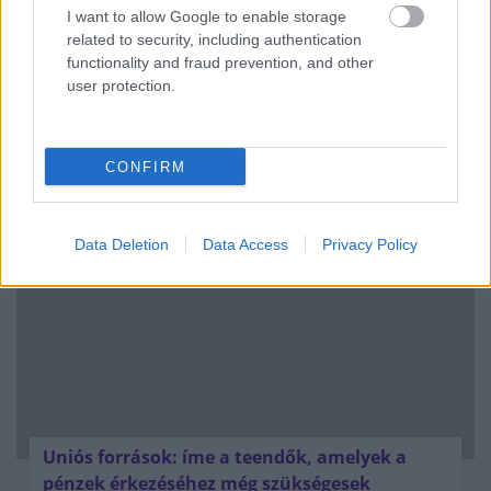
I want to allow Google to enable storage
related to security, including authentication
functionality and fraud prevention, and other
user protection.
Kéthónapos a Tisza-kormány: íme a mérleg!
CONFIRM
ELEMZÉSEK
2026. júl. 21.
Data Deletion
Data Access
Privacy Policy
Uniós források: íme a teendők, amelyek a
pénzek érkezéséhez még szükségesek