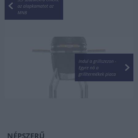
az alapkamatot az
MNB
Indul a grillszezon -
Egyre nő a
grilltermékek piaca
NÉPSZERŰ