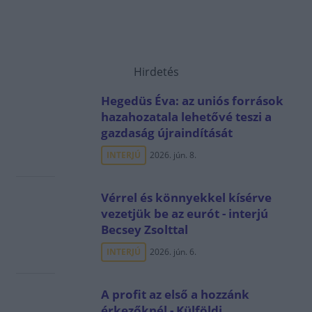
Hirdetés
Hegedüs Éva: az uniós források
hazahozatala lehetővé teszi a
gazdaság újraindítását
INTERJÚ
2026. jún. 8.
Vérrel és könnyekkel kísérve
vezetjük be az eurót - interjú
Becsey Zsolttal
INTERJÚ
2026. jún. 6.
A profit az első a hozzánk
érkezőknél - Külföldi