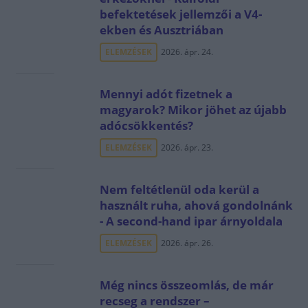
befektetések jellemzői a V4-
ekben és Ausztriában
ELEMZÉSEK
2026. ápr. 24.
Mennyi adót fizetnek a
magyarok? Mikor jöhet az újabb
adócsökkentés?
ELEMZÉSEK
2026. ápr. 23.
Nem feltétlenül oda kerül a
használt ruha, ahová gondolnánk
- A second-hand ipar árnyoldala
ELEMZÉSEK
2026. ápr. 26.
Még nincs összeomlás, de már
recseg a rendszer –