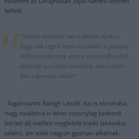
valamint az Ukrajnában zajló háború szintén
felfelé.
“Szintén hatással van a bérleti díjakra,
hogy sok cégnél kezd visszaállni a járvány
előtti munkarend, azaz a home office-ból
áttérnek az irodai munkára, ami szintén
fűti a keresleti oldalt”
- fogalmazott Balogh László. Azt is elmondta,
hogy továbbra is lehet viszonylag kedvező
bérleti díj mellett megfelelő kiadó lakásokat
találni, ám ezek nagyon gyorsan elkelnek.