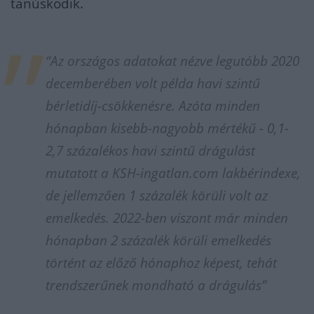
tanúskodik.
“Az országos adatokat nézve legutóbb 2020
decemberében volt példa havi szintű
bérletidíj-csökkenésre. Azóta minden
hónapban kisebb-nagyobb mértékű - 0,1-
2,7 százalékos havi szintű drágulást
mutatott a KSH-ingatlan.com lakbérindexe,
de jellemzően 1 százalék körüli volt az
emelkedés. 2022-ben viszont már minden
hónapban 2 százalék körüli emelkedés
történt az előző hónaphoz képest, tehát
trendszerűnek mondható a drágulás”