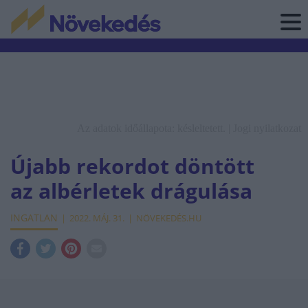
Az adatok időállapota: késleltetett. |
Jogi nyilatkozat
Újabb rekordot döntött
az albérletek drágulása
INGATLAN
2022. MÁJ. 31.
NÖVEKEDÉS.HU