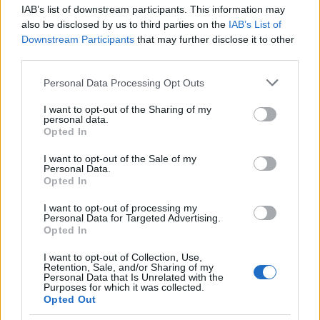
IAB’s list of downstream participants. This information may
also be disclosed by us to third parties on the
IAB’s List of
Downstream Participants
that may further disclose it to other
third parties.
Please note that this website/app uses one or more Google
Personal Data Processing Opt Outs
services and may gather and store information including but
NÉPSZERŰ
not limited to your visit or usage behaviour. You may click to
I want to opt-out of the Sharing of my
personal data.
grant or deny consent to Google and its third-party tags to
Opted In
use your data for below specified purposes in below Google
consent section.
I want to opt-out of the Sale of my
Personal Data.
Opted In
I want to opt-out of processing my
Personal Data for Targeted Advertising.
Opted In
I want to opt-out of Collection, Use,
Retention, Sale, and/or Sharing of my
Hitelfordulat 2026: elzárja a pénzcsapot az
Personal Data that Is Unrelated with the
Purposes for which it was collected.
állam
Opted Out
ELEMZÉSEK
2026. júl. 22.