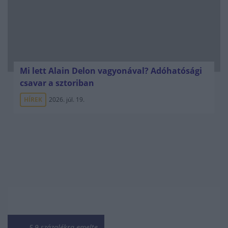
Mi lett Alain Delon vagyonával? Adóhatósági
csavar a sztoriban
HÍREK
2026. júl. 19.
5,9 százalékra emelte