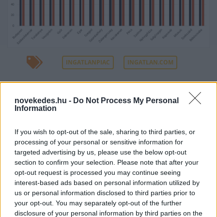
INGATLANPIAC
INGATLAN.COM
KAPCSOLÓDÓ CIKKEK A TÉMÁBAN
novekedes.hu -
Do Not Process My Personal
Information
Durván emelkednek az albérletárak -
Bajban lehetnek a most érettségizők
If you wish to opt-out of the sale, sharing to third parties, or
Óriási a kereslet az albérletek iránt,
processing of your personal or sensitive information for
targeted advertising by us, please use the below opt-out
rekordot döntöttek a fővárosi bérleti
section to confirm your selection. Please note that after your
díjak
opt-out request is processed you may continue seeing
interest-based ads based on personal information utilized by
15-20 százalékos áremelkedés jöhet a
us or personal information disclosed to third parties prior to
fővárosi rövidtávú albérleteknél
your opt-out. You may separately opt-out of the further
Történelmi csúcson az albérletárak
disclosure of your personal information by third parties on the