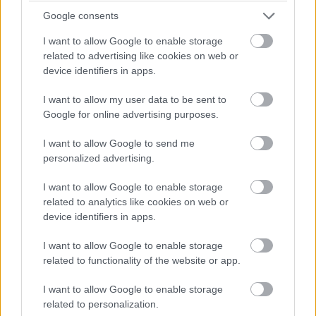
csak a családi történetekből tudok kiindulni.
Google consents
Valójában lakatos kisiparosként dolgozott
I want to allow Google to enable storage
related to advertising like cookies on web or
1985-ben, és tipikus lakatosként semmi köze
device identifiers in apps.
nem volt sem az autókhoz, sem az
I want to allow my user data to be sent to
autóiparhoz.
Google for online advertising purposes.
I want to allow Google to send me
personalized advertising.
Sőt, az autóipar – mint fogalom vagy
irányvonal – nem is igazán létezett
I want to allow Google to enable storage
related to analytics like cookies on web or
akkoriban Magyarországon.
device identifiers in apps.
I want to allow Google to enable storage
related to functionality of the website or app.
A nyolcvanas-kilencvenes években sokakban
I want to allow Google to enable storage
munkált egyfajta vállalkozói ambíció, ez
related to personalization.