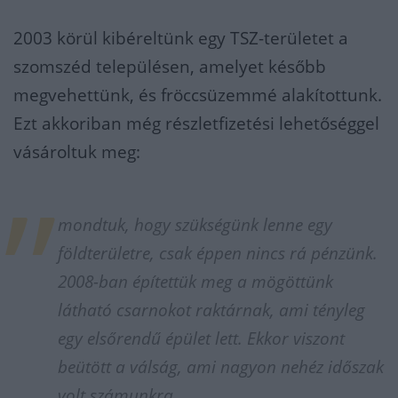
2003 körül kibéreltünk egy TSZ-területet a
szomszéd településen, amelyet később
megvehettünk, és fröccsüzemmé alakítottunk.
Ezt akkoriban még részletfizetési lehetőséggel
vásároltuk meg:
mondtuk, hogy szükségünk lenne egy
földterületre, csak éppen nincs rá pénzünk.
2008-ban építettük meg a mögöttünk
látható csarnokot raktárnak, ami tényleg
egy elsőrendű épület lett. Ekkor viszont
beütött a válság, ami nagyon nehéz időszak
volt számunkra.