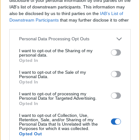
disclosure of your personal information by third parties on the
lehetőségeiről. Simon Pétert az MBH Bank
IAB’s list of downstream participants. This information may
also be disclosed by us to third parties on the
IAB’s List of
oldaláról Bertalan Sándorral, a bank
Downstream Participants
that may further disclose it to other
third parties.
középvállalati üzletágának ügyvezető
igazgatójával közösen kérdeztük.
Please note that this website/app uses one or more Google
Personal Data Processing Opt Outs
services and may gather and store information including but
not limited to your visit or usage behaviour. You may click to
I want to opt-out of the Sharing of my
personal data.
grant or deny consent to Google and its third-party tags to
Opted In
use your data for below specified purposes in below Google
1985-öt írunk, és úgy képzelem, hogy egy
consent section.
I want to opt-out of the Sale of my
Personal Data.
garázsból indulunk, ahol édesapád
Opted In
elindította a vállalkozást. Mit gondolsz, ő
I want to opt-out of processing my
Personal Data for Targeted Advertising.
gondolt-e akkor arra, hogy egy ekkora
Opted In
céget fog felépíteni, vagy egyszerűen csak
I want to opt-out of Collection, Use,
belevágott?
Retention, Sale, and/or Sharing of my
Personal Data that Is Unrelated with the
Purposes for which it was collected.
Opted Out
Én kétéves voltam ebben az időszakban, ezért