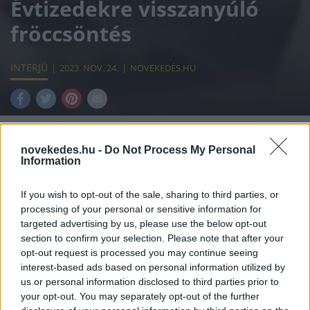
Évtizedekre visszanyúló
fröccsöntés
INTERJÚ
2023. NOV. 24.
NÖVEKEDÉS.HU
novekedes.hu -
Do Not Process My Personal
Information
Az MBH Bank Példaképek sorozatának
második részében a Simon Plastics
If you wish to opt-out of the sale, sharing to third parties, or
processing of your personal or sensitive information for
ügyvezetőjével, Simon Péterrel
targeted advertising by us, please use the below opt-out
beszélgettünk. A most következő interjúban
section to confirm your selection. Please note that after your
opt-out request is processed you may continue seeing
szó esik a fröccsöntés kezdeteiről, a családi
interest-based ads based on personal information utilized by
vállalkozói létről, a gyári termelésről, a
us or personal information disclosed to third parties prior to
your opt-out. You may separately opt-out of the further
digitalizációról és a külföldi terjeszkedés