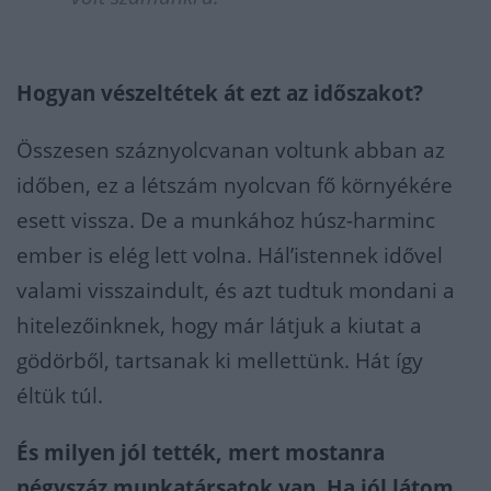
Hogyan vészeltétek át ezt az időszakot?
Összesen száznyolcvanan voltunk abban az
időben, ez a létszám nyolcvan fő környékére
esett vissza. De a munkához húsz-harminc
ember is elég lett volna. Hál’istennek idővel
valami visszaindult, és azt tudtuk mondani a
hitelezőinknek, hogy már látjuk a kiutat a
gödörből, tartsanak ki mellettünk. Hát így
éltük túl.
És milyen jól tették, mert mostanra
négyszáz munkatársatok van. Ha jól látom,