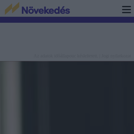
Az adatok időállapota: késleltetett. |
Jogi nyilatkozat