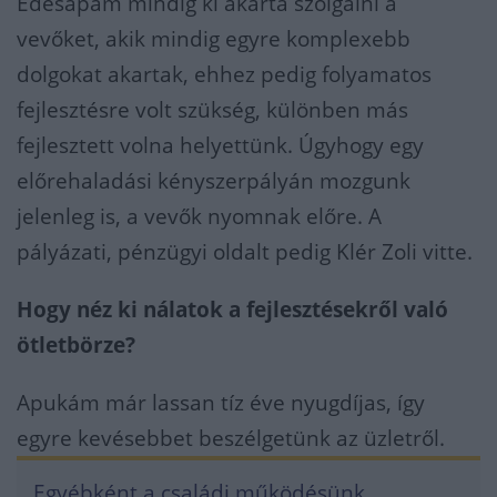
Édesapám mindig ki akarta szolgálni a
vevőket, akik mindig egyre komplexebb
dolgokat akartak, ehhez pedig folyamatos
fejlesztésre volt szükség, különben más
fejlesztett volna helyettünk. Úgyhogy egy
előrehaladási kényszerpályán mozgunk
jelenleg is, a vevők nyomnak előre. A
pályázati, pénzügyi oldalt pedig Klér Zoli vitte.
Hogy néz ki nálatok a fejlesztésekről való
ötletbörze?
Apukám már lassan tíz éve nyugdíjas, így
egyre kevésebbet beszélgetünk az üzletről.
Egyébként a családi működésünk