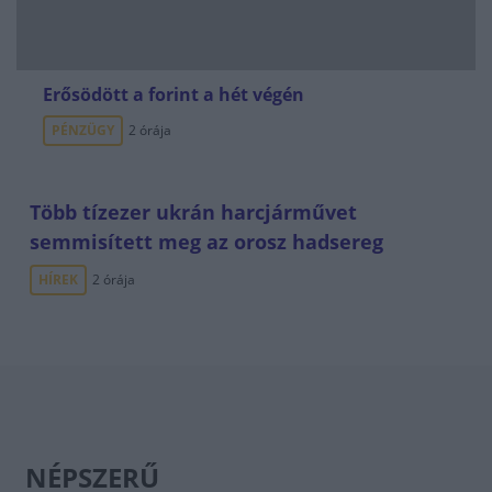
Erősödött a forint a hét végén
PÉNZÜGY
2 órája
Több tízezer ukrán harcjárművet
semmisített meg az orosz hadsereg
HÍREK
2 órája
NÉPSZERŰ