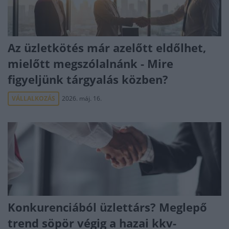
Az üzletkötés már azelőtt eldőlhet,
mielőtt megszólalnánk - Mire
figyeljünk tárgyalás közben?
VÁLLALKOZÁS
2026. máj. 16.
Konkurenciából üzlettárs? Meglepő
trend söpör végig a hazai kkv-