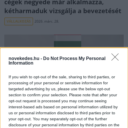
cégek negyede már alkalmazza,
kétharmaduk vizsgálja a bevezetését
VÁLLALKOZÁS
2026. márc. 28.
novekedes.hu -
Do Not Process My Personal
Information
If you wish to opt-out of the sale, sharing to third parties, or
Nagy Márton: a kormány 6170
processing of your personal or sensitive information for
milliárd forintot fordít
targeted advertising by us, please use the below opt-out
section to confirm your selection. Please note that after your
gazdaságfejlesztésre
opt-out request is processed you may continue seeing
interest-based ads based on personal information utilized by
HÍREK
2026. márc. 24.
us or personal information disclosed to third parties prior to
your opt-out. You may separately opt-out of the further
disclosure of your personal information by third parties on the