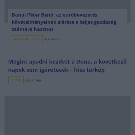
Banai Péter Benő: az euróbevezetés
követelményeinek elérése a teljes gazdaság
számára hasznos
MAGYAR EURÓ
40 perce
Megint apadni kezdett a Duna, a következő
napok sem ígéretesek - friss térkép
HÍREK
egy órája