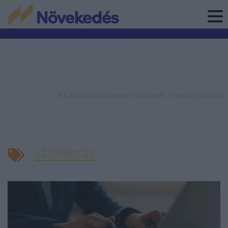
Az adatok időállapota: késleltetett. |
Jogi nyilatkozat
vállalkozás