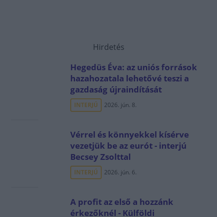
Hirdetés
Hegedüs Éva: az uniós források
hazahozatala lehetővé teszi a
gazdaság újraindítását
INTERJÚ
2026. jún. 8.
Vérrel és könnyekkel kísérve
vezetjük be az eurót - interjú
Becsey Zsolttal
INTERJÚ
2026. jún. 6.
A profit az első a hozzánk
érkezőknél - Külföldi