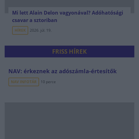
Mi lett Alain Delon vagyonával? Adóhatósági
csavar a sztoriban
HÍREK
2026. júl. 19.
FRISS HÍREK
NAV: érkeznek az adószámla-értesítők
NAV INFOTÁR
10 perce