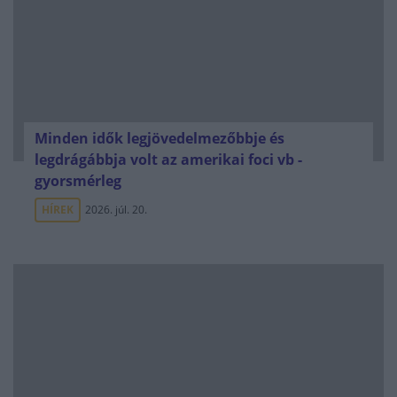
Minden idők legjövedelmezőbbje és
legdrágábbja volt az amerikai foci vb -
gyorsmérleg
HÍREK
2026. júl. 20.