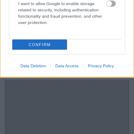
I want to allow Google to enable storage
related to security, including authentication
functionality and fraud prevention, and other
user protection.
Vagyonvisszaszerzés: amikor a pénz
CONFIRM
gyorsabban fut, mint a jog
ELEMZÉSEK
2026. júl. 21.
Data Deletion
Data Access
Privacy Policy