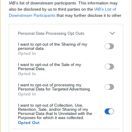
IAB’s list of downstream participants. This information may
also be disclosed by us to third parties on the
IAB’s List of
Downstream Participants
that may further disclose it to other
third parties.
Please note that this website/app uses one or more Google
Personal Data Processing Opt Outs
services and may gather and store information including but
Fókuszban a hazai kis- és közepes
not limited to your visit or usage behaviour. You may click to
I want to opt-out of the Sharing of my
personal data.
grant or deny consent to Google and its third-party tags to
vállalkozások támogatása
Opted In
use your data for below specified purposes in below Google
consent section.
VÁLLALKOZÁS
I want to opt-out of the Sale of my
2026. márc. 23.
Personal Data.
Opted In
1
2
3
4
5
...
13
I want to opt-out of processing my
Personal Data for Targeted Advertising.
Opted In
NÉPSZERŰ CÍMKÉK
I want to opt-out of Collection, Use,
Retention, Sale, and/or Sharing of my
Personal Data that Is Unrelated with the
Purposes for which it was collected.
#MNB
Opted Out