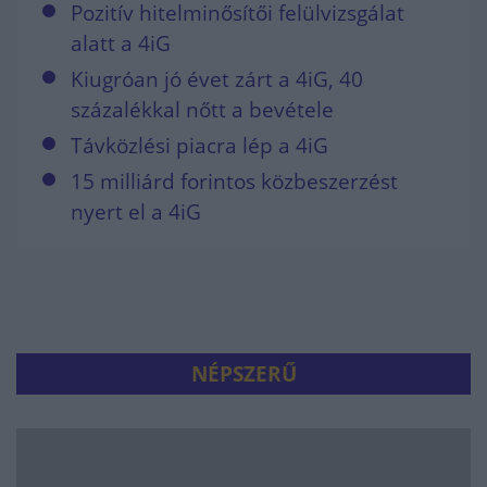
Pozitív hitelminősítői felülvizsgálat
alatt a 4iG
Kiugróan jó évet zárt a 4iG, 40
százalékkal nőtt a bevétele
Távközlési piacra lép a 4iG
15 milliárd forintos közbeszerzést
nyert el a 4iG
NÉPSZERŰ