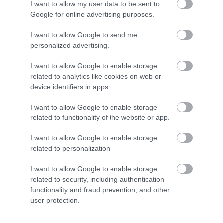
Minden idők legjövedelmezőbbje és
I want to allow my user data to be sent to
legdrágábbja volt az amerikai foci vb -
Google for online advertising purposes.
gyorsmérleg
I want to allow Google to send me
HÍREK
2026. júl. 20.
personalized advertising.
I want to allow Google to enable storage
related to analytics like cookies on web or
device identifiers in apps.
I want to allow Google to enable storage
related to functionality of the website or app.
I want to allow Google to enable storage
related to personalization.
Mi lett Alain Delon vagyonával? Adóhatósági
I want to allow Google to enable storage
csavar a sztoriban
related to security, including authentication
functionality and fraud prevention, and other
HÍREK
2026. júl. 19.
user protection.