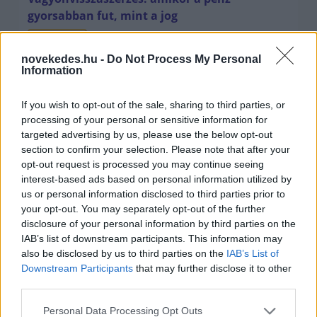
gyorsabban fut, mint a jog
ELEMZÉSEK
2026. júl. 21.
novekedes.hu -
Do Not Process My Personal
Information
If you wish to opt-out of the sale, sharing to third parties, or
processing of your personal or sensitive information for
targeted advertising by us, please use the below opt-out
section to confirm your selection. Please note that after your
opt-out request is processed you may continue seeing
interest-based ads based on personal information utilized by
us or personal information disclosed to third parties prior to
your opt-out. You may separately opt-out of the further
disclosure of your personal information by third parties on the
Kéthónapos a Tisza-kormány: íme a mérleg!
IAB’s list of downstream participants. This information may
also be disclosed by us to third parties on the
IAB’s List of
ELEMZÉSEK
2026. júl. 21.
Downstream Participants
that may further disclose it to other
third parties.
Please note that this website/app uses one or more Google
Personal Data Processing Opt Outs