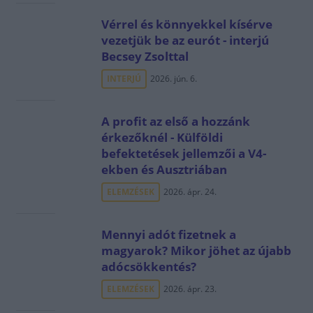
Vérrel és könnyekkel kísérve
vezetjük be az eurót - interjú
Becsey Zsolttal
INTERJÚ
2026. jún. 6.
A profit az első a hozzánk
érkezőknél - Külföldi
befektetések jellemzői a V4-
ekben és Ausztriában
ELEMZÉSEK
2026. ápr. 24.
Mennyi adót fizetnek a
magyarok? Mikor jöhet az újabb
adócsökkentés?
ELEMZÉSEK
2026. ápr. 23.