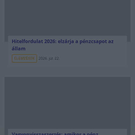
Hitelfordulat 2026: elzárja a pénzcsapot az
állam
ELEMZÉSEK
2026. júl. 22.
Vagyonvisszaszerzés: amikor a pénz