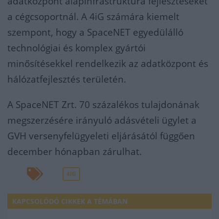
adatközpont alapinfrastruktúra fejlesztéseket
a cégcsoportnál. A 4iG számára kiemelt
szempont, hogy a SpaceNET egyedülálló
technológiai és komplex gyártói
minősítésekkel rendelkezik az adatközpont és
hálózatfejlesztés területén.
A SpaceNET Zrt. 70 százalékos tulajdonának
megszerzésére irányuló adásvételi ügylet a
GVH versenyfelügyeleti eljárásától függően
december hónapban zárulhat.
4IG
KAPCSOLÓDÓ CIKKEK A TÉMÁBAN