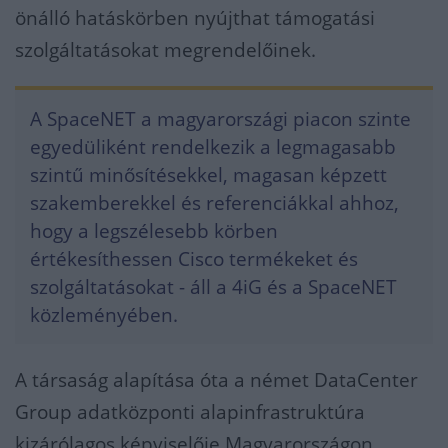
önálló hatáskörben nyújthat támogatási
szolgáltatásokat megrendelőinek.
A SpaceNET a magyarországi piacon szinte
egyedüliként rendelkezik a legmagasabb
szintű minősítésekkel, magasan képzett
szakemberekkel és referenciákkal ahhoz,
hogy a legszélesebb körben
értékesíthessen Cisco termékeket és
szolgáltatásokat - áll a 4iG és a SpaceNET
közleményében.
A társaság alapítása óta a német DataCenter
Group adatközponti alapinfrastruktúra
kizárólagos képviselője Magyarországon,