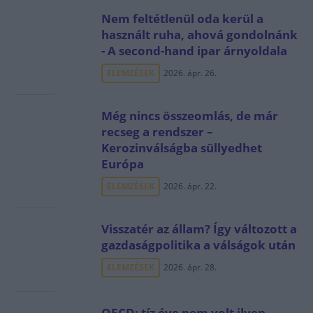
Nem feltétlenül oda kerül a
használt ruha, ahová gondolnánk
- A second-hand ipar árnyoldala
ELEMZÉSEK
2026. ápr. 26.
Még nincs összeomlás, de már
recseg a rendszer –
Kerozinválságba süllyedhet
Európa
ELEMZÉSEK
2026. ápr. 22.
Visszatér az állam? Így változott a
gazdaságpolitika a válságok után
ELEMZÉSEK
2026. ápr. 28.
OECD: tíz éve nem volt ilyen