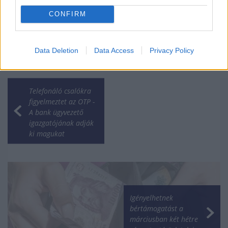
CONFIRM
Data Deletion
Data Access
Privacy Policy
Telefonáló csalókra
figyelmeztet az OTP -
A bank ügyvezető
igazgatójának adják
ki magukat
Igényelhetnek
bértámogatást a
márciusban két hétre