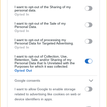
services and may gather and store information including but
not limited to your visit or usage behaviour. You may click to
I want to opt-out of the Sharing of my
personal data.
grant or deny consent to Google and its third-party tags to
Opted In
use your data for below specified purposes in below Google
consent section.
I want to opt-out of the Sale of my
Personal Data.
Opted In
Uniós források: íme a teendők, amelyek a
I want to opt-out of processing my
Personal Data for Targeted Advertising.
pénzek érkezéséhez még szükségesek
Opted In
ELEMZÉSEK
2026. júl. 20.
I want to opt-out of Collection, Use,
Retention, Sale, and/or Sharing of my
Personal Data that Is Unrelated with the
Purposes for which it was collected.
Opted Out
Google consents
I want to allow Google to enable storage
related to advertising like cookies on web or
device identifiers in apps.