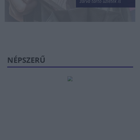
zárva tartó üzletek is
NÉPSZERŰ