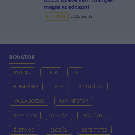
magas az adószint
ELEMZÉSEK
2026. ápr. 23.
ROVATOK
INTERJÚ
HÍREK
HR
ELEMZÉSEK
TECH
BIZTOSÍTÁS
VÁLLALKOZÁS
NAV INFOTÁR
INGATLAN
UTAZÁS
PÉNZÜGY
ÉLETMÓD
GLOBÁL
BEFEKTETÉS