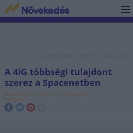
Az adatok időállapota: késleltetett. |
Jogi nyilatkozat
A 4iG többségi tulajdont
szerez a Spacenetben
PÉNZÜGY
2021. MÁRC. 10.
NÖVEKEDÉS.HU