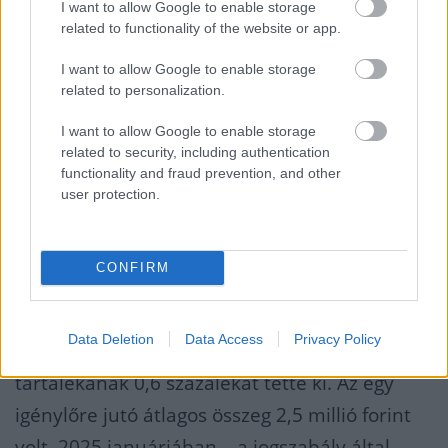
5 064 fő nyújtott be ingatlancélú kiegészítő
I want to allow Google to enable storage
related to functionality of the website or app.
szolgáltatás igénylést a piaci szereplőkhöz.
I want to allow Google to enable storage
Ez az önkéntes nyugdíjpénztári szektor 2024.
related to personalization.
szeptember 30-i – közel 1 millió 70 ezer fős
I want to allow Google to enable storage
taglétszámának – mintegy fél százaléka.
related to security, including authentication
functionality and fraud prevention, and other
Az ingatlancélú szolgáltatásokra
user protection.
összesen 12,7 milliárd forint kifizetési igény
CONFIRM
érkezett,
ami az önkéntes nyugdíjpénztárak 2024.
Data Deletion
Data Access
Privacy Policy
szeptember 30-i szektorszintű fedezeti
tartalékának 0,6 százalékát tette ki. Az egy
igénylőre jutó átlagos összeg 2,5 millió forint
volt. 2025 januárjában – a jogszabály által