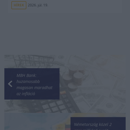
HÍREK
2026. júl. 19.
MBH Bank:
huzamosabb
magasan maradhat
az infláció
Németország közel 2