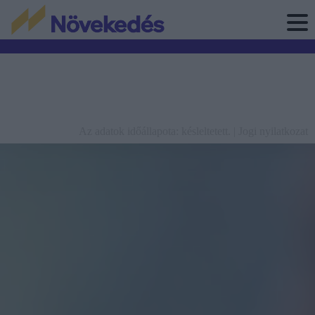
Az adatok időállapota: késleltetett. |
Jogi nyilatkozat