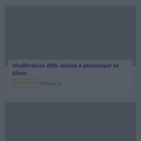
Hitelfordulat 2026: elzárja a pénzcsapot az
állam
ELEMZÉSEK
2026. júl. 22.