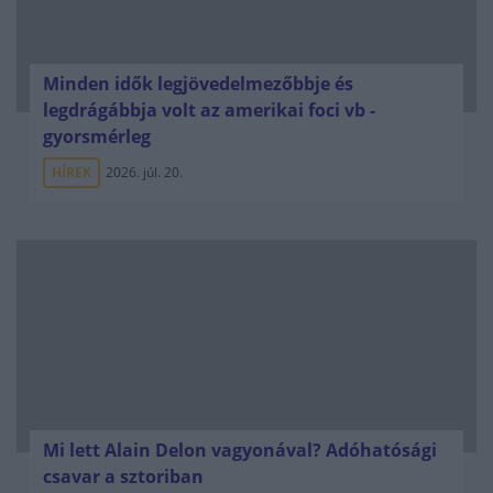
Minden idők legjövedelmezőbbje és
legdrágábbja volt az amerikai foci vb -
gyorsmérleg
HÍREK
2026. júl. 20.
Mi lett Alain Delon vagyonával? Adóhatósági
csavar a sztoriban