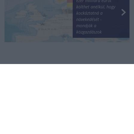
ezer milliárd eurót
költhet anélkül, hogy
kockáztatná a
növekedését -
mondják a
közgazdászok
NÉPSZERŰ