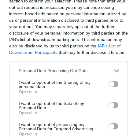
section to confirm your selection. Please note that after your
korszerűsítésre fordítják
opt-out request is processed you may continue seeing
interest-based ads based on personal information utilized by
a nyugdíjpénztári
us or personal information disclosed to third parties prior to
ingatlancélú
your opt-out. You may separately opt-out of the further
disclosure of your personal information by third parties on the
kifizetéseket
IAB’s list of downstream participants. This information may
also be disclosed by us to third parties on the
IAB’s List of
Downstream Participants
that may further disclose it to other
PÉNZÜGY
2025. MÁRC. 11.
NÖVEKEDÉS.HU
third parties.
Please note that this website/app uses one or more Google
Personal Data Processing Opt Outs
services and may gather and store information including but
not limited to your visit or usage behaviour. You may click to
I want to opt-out of the Sharing of my
personal data.
grant or deny consent to Google and its third-party tags to
Opted In
use your data for below specified purposes in below Google
Az önkéntes nyugdíjpénztárak adatai
consent section.
I want to opt-out of the Sale of my
Personal Data.
alapján a nemrég bevezetett ingatlancélú
Opted In
szolgáltatásokra összesen közel 13 milliárd
I want to opt-out of processing my
Personal Data for Targeted Advertising.
forint kifizetési igény érkezett 2025.
Opted In