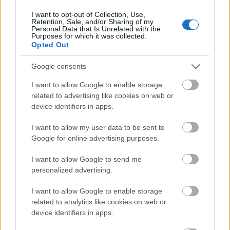
januárban ötezer pénztártagtól. A legtöbben
I want to opt-out of Collection, Use,
jelzáloghitelük előtörlesztése vagy
Retention, Sale, and/or Sharing of my
Personal Data that Is Unrelated with the
Purposes for which it was collected.
végtörlesztése céljából kértek pénztári
Opted Out
kifizetést. A leggyakoribb további célok a
Google consents
lakás és lakóház korszerűsítése, felújítása,
I want to allow Google to enable storage
bővítése, összegszerűségben pedig a lakás,
related to advertising like cookies on web or
lakóház megvásárlása voltak.
device identifiers in apps.
I want to allow my user data to be sent to
Google for online advertising purposes.
Az önkéntes nyugdíjpénztárak 2025
I want to allow Google to send me
personalized advertising.
januárjára vonatkozó, a Magyar Nemzeti
Banknak (MNB) beküldött havi
I want to allow Google to enable storage
related to analytics like cookies on web or
adatszolgáltatása alapján
device identifiers in apps.