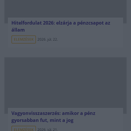
Hitelfordulat 2026: elzárja a pénzcsapot az
állam
ELEMZÉSEK
2026. júl. 22.
Vagyonvisszaszerzés: amikor a pénz
gyorsabban fut, mint a jog
ELEMZÉSEK
2026. júl. 21.