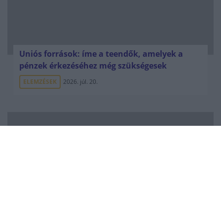
Uniós források: íme a teendők, amelyek a
pénzek érkezéséhez még szükségesek
ELEMZÉSEK
2026. júl. 20.
Minden idők legjövedelmezőbbje és
legdrágábbja volt az amerikai foci vb -
gyorsmérleg