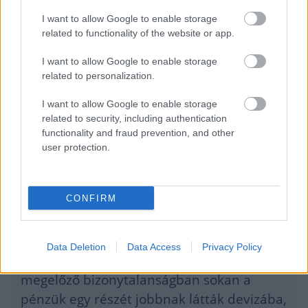
növekedtek érdemben a magánszemélyek
I want to allow Google to enable storage
magyarországi bankszámlákon devizában
related to functionality of the website or app.
tartott megtakarításai.
I want to allow Google to enable storage
related to personalization.
Euró lett a pluszpénzek egy
I want to allow Google to enable storage
related to security, including authentication
részéből
functionality and fraud prevention, and other
user protection.
Gergely Péter, a
BiztosDöntés.hu
pénzügyi
szakértője szerint a hirtelen ugrás mögött
CONFIRM
több ok együttes hatása állhat.
Data Deletion
Data Access
Privacy Policy
Az egyik, hogy a parlamenti választást
megelőző bizonytalanságban sokan a
pénzük egy részét jobbnak látták devizába,