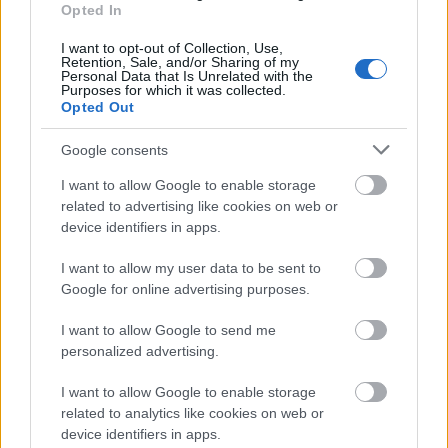
erősödése nyomán is megmaradhat. Ezt a
Opted In
szakportál szerint az is segíti, hogy egyre
I want to opt-out of Collection, Use,
több bank kínál díjmentes devizaszámlát és
Retention, Sale, and/or Sharing of my
Personal Data that Is Unrelated with the
Purposes for which it was collected.
a kedvező árfolyamú devizaváltást.
Opted Out
Google consents
I want to allow Google to enable storage
Márciusban 93,6 milliárd forinttal, több mint
related to advertising like cookies on web or
device identifiers in apps.
négy százalékkal gyarapodott a lakossági
devizabetétek összege, így elérte a 2361
I want to allow my user data to be sent to
Google for online advertising purposes.
milliárd forintot a Magyar Nemzeti Bank
adatai szerint.
I want to allow Google to send me
personalized advertising.
I want to allow Google to enable storage
Ez annak tükrében különösen figyelemre
related to analytics like cookies on web or
méltó, hogy az utóbbi egy-két évben nem
device identifiers in apps.