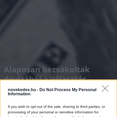
Alaposan bezsákoltak
devizából a választás
előtt a magyarok -
novekedes.hu -
Do Not Process My Personal
Information
csaknem százmilliárd
forintot váltottak át
If you wish to opt-out of the sale, sharing to third parties, or
processing of your personal or sensitive information for