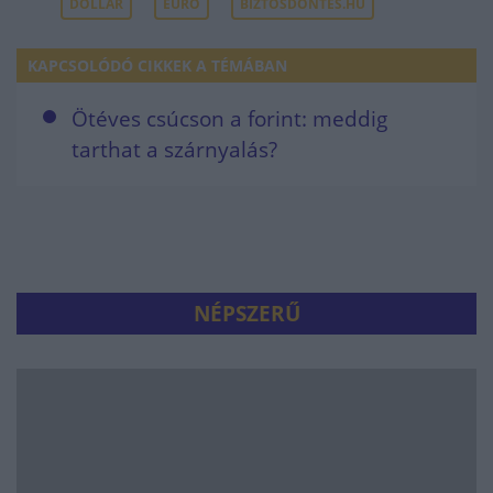
DOLLÁR
EURÓ
BIZTOSDÖNTÉS.HU
KAPCSOLÓDÓ CIKKEK A TÉMÁBAN
Ötéves csúcson a forint: meddig
tarthat a szárnyalás?
NÉPSZERŰ