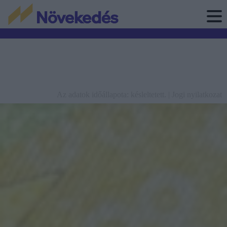
Az adatok időállapota: késleltetett. |
Jogi nyilatkozat