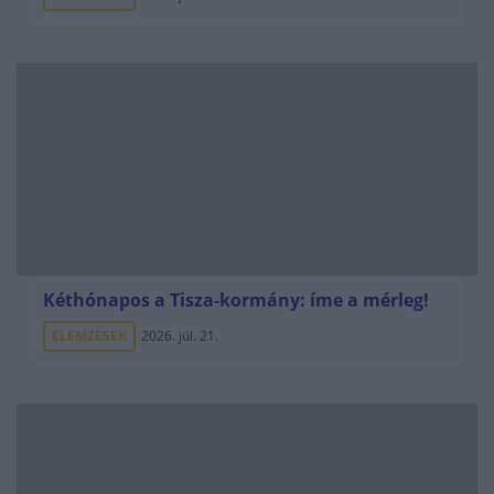
Kéthónapos a Tisza-kormány: íme a mérleg!
ELEMZÉSEK
2026. júl. 21.