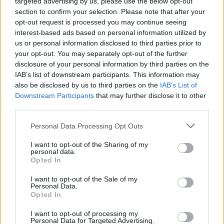
targeted advertising by us, please use the below opt-out
PÉNZÜGY
2026. MÁJ. 13.
NÖVEKEDÉS.HU
section to confirm your selection. Please note that after your
opt-out request is processed you may continue seeing
interest-based ads based on personal information utilized by
us or personal information disclosed to third parties prior to
your opt-out. You may separately opt-out of the further
disclosure of your personal information by third parties on the
IAB’s list of downstream participants. This information may
Egyetlen hónap alatt közel százmilliárd
also be disclosed by us to third parties on the
IAB’s List of
forinttal ugrott meg a lakossági
Downstream Participants
that may further disclose it to other
third parties.
devizabetétek összege, amiből
Please note that this website/app uses one or more Google
Personal Data Processing Opt Outs
egyértelműen látszik, hogy a parlamenti
services and may gather and store information including but
választás előtti hetekben sokan váltották
not limited to your visit or usage behaviour. You may click to
I want to opt-out of the Sharing of my
personal data.
grant or deny consent to Google and its third-party tags to
forintjaikat euróra vagy dollárra – derül ki a
Opted In
use your data for below specified purposes in below Google
BiztosDöntés.hu által összegyűjtött
consent section.
I want to opt-out of the Sale of my
Personal Data.
adatokból. A vásárlási kedv a forint elmúlt
Opted In
hetekben bekövetkezett látványos és tartós
I want to opt-out of processing my
Personal Data for Targeted Advertising.