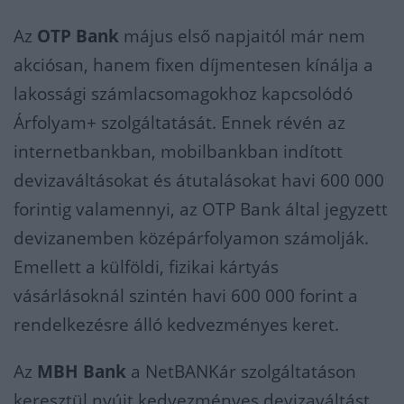
Az
OTP Bank
május első napjaitól már nem
akciósan, hanem fixen díjmentesen kínálja a
lakossági számlacsomagokhoz kapcsolódó
Árfolyam+ szolgáltatását. Ennek révén az
internetbankban, mobilbankban indított
devizaváltásokat és átutalásokat havi 600 000
forintig valamennyi, az OTP Bank által jegyzett
devizanemben középárfolyamon számolják.
Emellett a külföldi, fizikai kártyás
vásárlásoknál szintén havi 600 000 forint a
rendelkezésre álló kedvezményes keret.
Az
MBH Bank
a NetBANKár szolgáltatáson
keresztül nyújt kedvezményes devizaváltást.