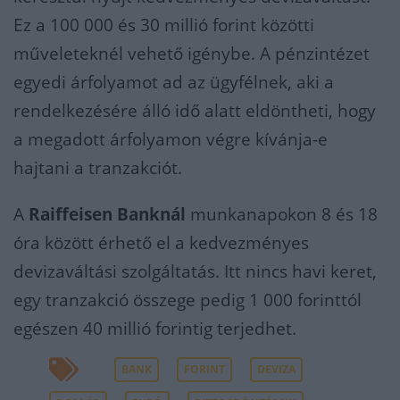
Ez a 100 000 és 30 millió forint közötti
műveleteknél vehető igénybe. A pénzintézet
egyedi árfolyamot ad az ügyfélnek, aki a
rendelkezésére álló idő alatt eldöntheti, hogy
a megadott árfolyamon végre kívánja-e
hajtani a tranzakciót.
A
Raiffeisen Banknál
munkanapokon 8 és 18
óra között érhető el a kedvezményes
devizaváltási szolgáltatás. Itt nincs havi keret,
egy tranzakció összege pedig 1 000 forinttól
egészen 40 millió forintig terjedhet.
BANK
FORINT
DEVIZA