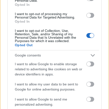
százalék az alapkamat. A lépés mértéke
Personal Data.
Opted In
megfelelt a vártnak. Ezzel párhuzamosan a
I want to opt-out of processing my
kamatfolyosó két széle is hasonló
Personal Data for Targeted Advertising.
Opted In
mértékben változott, így az egynapos
I want to opt-out of Collection, Use,
jegybanki betéti kamat holnaptól 9,75, az
Retention, Sale, and/or Sharing of my
Personal Data that Is Unrelated with the
egynapos fedezett hitel rátája pedig 11,75
Purposes for which it was collected.
Opted Out
százalékon áll - írja közleményében Nagy
János, az Erste Bank makrogazdasági
Google consents
elemzője.
I want to allow Google to enable storage
related to advertising like cookies on web or
device identifiers in apps.
I want to allow my user data to be sent to
A jegybank a mai ülés során két opciót tárgyalt
Google for online advertising purposes.
Virág Barnabás elmondás szerint: a 75 és 100
I want to allow Google to send me
bázispontos lépések kerültek asztalra, végül
personalized advertising.