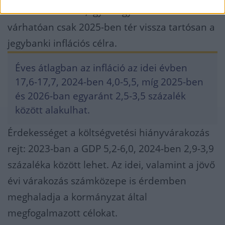
követően lelassul, így a fogyasztóiár-index
várhatóan csak 2025-ben tér vissza tartósan a
jegybanki inflációs célra.
Éves átlagban az infláció az idei évben
17,6-17,7, 2024-ben 4,0-5,5, míg 2025-ben
és 2026-ban egyaránt 2,5-3,5 százalék
között alakulhat.
Érdekességet a költségvetési hiányvárakozás
rejt: 2023-ban a GDP 5,2-6,0, 2024-ben 2,9-3,9
százaléka között lehet. Az idei, valamint a jövő
évi várakozás számközepe is érdemben
meghaladja a kormányzat által
megfogalmazott célokat.