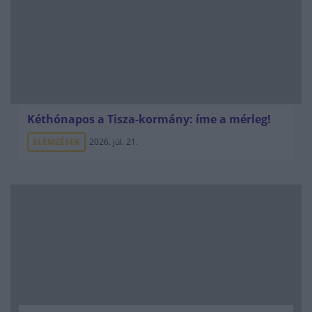
Kéthónapos a Tisza-kormány: íme a mérleg!
ELEMZÉSEK
2026. júl. 21.