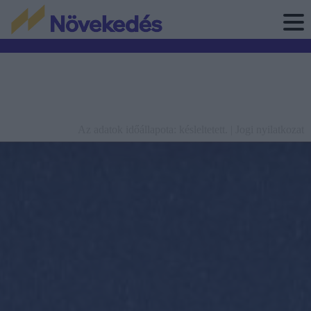
Az adatok időállapota: késleltetett. |
Jogi nyilatkozat