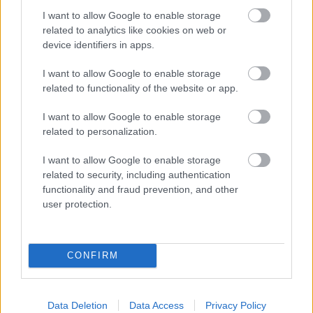
egyöntetűen az előbbi mellett döntött a
I want to allow Google to enable storage
Monetáris Tanács. Negyedéves ülésről lévén
related to analytics like cookies on web or
device identifiers in apps.
szó, az MNB frissítette makrogazdasági
prognózisait is.
I want to allow Google to enable storage
related to functionality of the website or app.
A növekedést illetően a hazai gazdaság
I want to allow Google to enable storage
teljesítménye 2023-ban a -0,6 és -0,4
related to personalization.
százalék közötti tartományban alakulhat,
I want to allow Google to enable storage
related to security, including authentication
majd 2024-ben várhatóan 2,5-3,5, 2025-ben
functionality and fraud prevention, and other
3,5-4,5, majd 2026-ban 3,0-4,0 százalékkal
user protection.
bővülhet a gazdaság teljesítménye - olvasható
az Erste Bank elemzői közleményében.
CONFIRM
A jegybank szerint az erős dezinfláció 2024
első negyedévében folytatódik, majd ezt
Data Deletion
Data Access
Privacy Policy