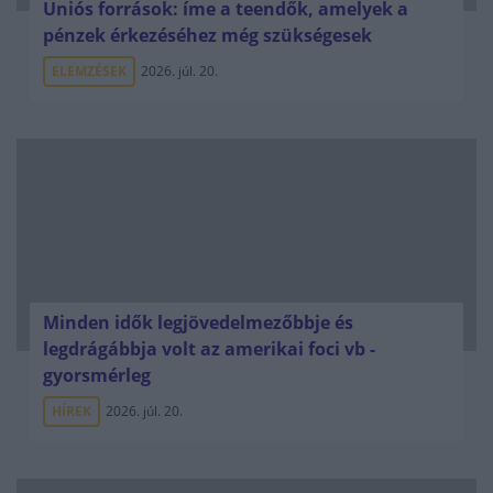
Uniós források: íme a teendők, amelyek a
pénzek érkezéséhez még szükségesek
ELEMZÉSEK
2026. júl. 20.
Minden idők legjövedelmezőbbje és
legdrágábbja volt az amerikai foci vb -
gyorsmérleg
HÍREK
2026. júl. 20.