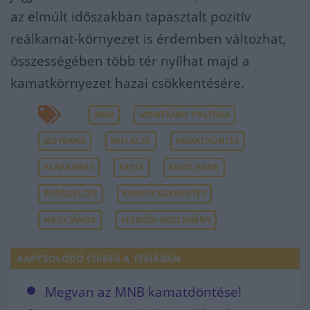
az elmúlt időszakban tapasztalt pozitív
reálkamat-környezet is érdemben változhat,
összességében több tér nyílhat majd a
kamatkörnyezet hazai csökkentésére.
MNB
MONETÁRIS POLITIKA
JEGYBANK
INFLÁCIÓ
KAMATDÖNTÉS
ALAPKAMAT
ERSTE
ERSTE BANK
ELŐREJELZÉS
KAMATCSÖKKENTÉS
NAGY JÁNOS
ELEMZŐI KÖZLEMÉNY
KAPCSOLÓDÓ CIKKEK A TÉMÁBAN
Megvan az MNB kamatdöntése!