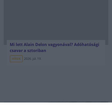
Mi lett Alain Delon vagyonával? Adóhatósági
csavar a sztoriban
HÍREK
2026. júl. 19.