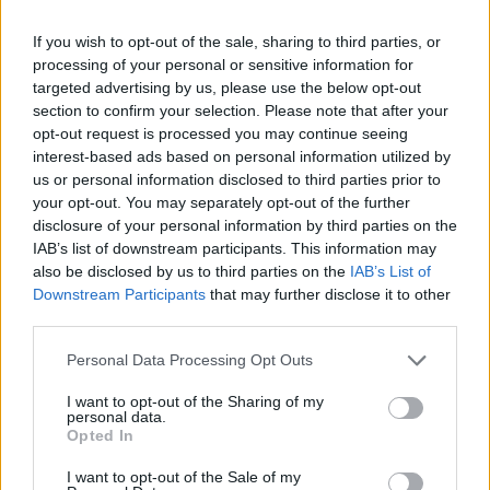
If you wish to opt-out of the sale, sharing to third parties, or
processing of your personal or sensitive information for
Meddig csökkentheti a
targeted advertising by us, please use the below opt-out
section to confirm your selection. Please note that after your
jegybank a kamatot a
opt-out request is processed you may continue seeing
jelenlegi tempóval?
interest-based ads based on personal information utilized by
us or personal information disclosed to third parties prior to
your opt-out. You may separately opt-out of the further
PÉNZÜGY
2023. DEC. 19.
NÖVEKEDÉS.HU
disclosure of your personal information by third parties on the
IAB’s list of downstream participants. This information may
also be disclosed by us to third parties on the
IAB’s List of
Downstream Participants
that may further disclose it to other
third parties.
Please note that this website/app uses one or more Google
Personal Data Processing Opt Outs
services and may gather and store information including but
A Monetáris Tanács mai ülésén a jegybank
not limited to your visit or usage behaviour. You may click to
I want to opt-out of the Sharing of my
personal data.
ezúttal is 75 bázisponttal csökkentette az
grant or deny consent to Google and its third-party tags to
Opted In
use your data for below specified purposes in below Google
effektív kamatszintet, így holnaptól 10,75
consent section.
I want to opt-out of the Sale of my