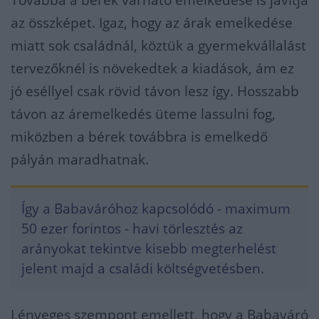
Továbbá a bérek várható emelkedése is javítja
az összképet. Igaz, hogy az árak emelkedése
miatt sok családnál, köztük a gyermekvállalást
tervezőknél is növekedtek a kiadások, ám ez
jó eséllyel csak rövid távon lesz így. Hosszabb
távon az áremelkedés üteme lassulni fog,
miközben a bérek továbbra is emelkedő
pályán maradhatnak.
Így a Babaváróhoz kapcsolódó - maximum
50 ezer forintos - havi törlesztés az
arányokat tekintve kisebb megterhelést
jelent majd a családi költségvetésben.
Lényeges szempont emellett, hogy a Babaváró