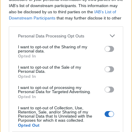
ban
IAB’s list of downstream participants. This information may
also be disclosed by us to third parties on the
IAB’s List of
Downstream Participants
that may further disclose it to other
third parties.
Please note that this website/app uses one or more Google
Personal Data Processing Opt Outs
services and may gather and store information including but
NÉPSZERŰ
not limited to your visit or usage behaviour. You may click to
I want to opt-out of the Sharing of my
personal data.
grant or deny consent to Google and its third-party tags to
Opted In
use your data for below specified purposes in below Google
consent section.
I want to opt-out of the Sale of my
Personal Data.
Opted In
I want to opt-out of processing my
Personal Data for Targeted Advertising.
Opted In
I want to opt-out of Collection, Use,
Retention, Sale, and/or Sharing of my
Personal Data that Is Unrelated with the
Hitelfordulat 2026: elzárja a pénzcsapot az
Purposes for which it was collected.
állam
Opted Out