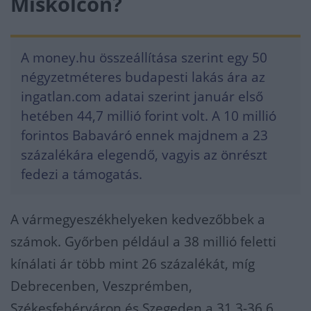
Miskolcon?
A money.hu összeállítása szerint egy 50
négyzetméteres budapesti lakás ára az
ingatlan.com adatai szerint január első
hetében 44,7 millió forint volt. A 10 millió
forintos Babaváró ennek majdnem a 23
százalékára elegendő, vagyis az önrészt
fedezi a támogatás.
A vármegyeszékhelyeken kedvezőbbek a
számok. Győrben például a 38 millió feletti
kínálati ár több mint 26 százalékát, míg
Debrecenben, Veszprémben,
Székesfehérváron és Szegeden a 31,3-36,6