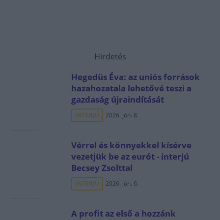
Hirdetés
Hegedüs Éva: az uniós források
hazahozatala lehetővé teszi a
gazdaság újraindítását
INTERJÚ
2026. jún. 8.
Vérrel és könnyekkel kísérve
vezetjük be az eurót - interjú
Becsey Zsolttal
INTERJÚ
2026. jún. 6.
A profit az első a hozzánk