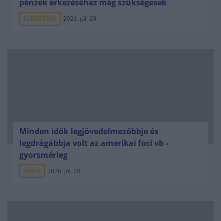
pénzek érkezéséhez még szükségesek
ELEMZÉSEK
2026. júl. 20.
Minden idők legjövedelmezőbbje és
legdrágábbja volt az amerikai foci vb -
gyorsmérleg
HÍREK
2026. júl. 20.