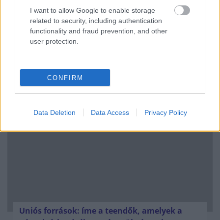
I want to allow Google to enable storage
related to security, including authentication
functionality and fraud prevention, and other
user protection.
Kéthónapos a Tisza-kormány: íme a mérleg!
CONFIRM
ELEMZÉSEK
2026. júl. 21.
Data Deletion
Data Access
Privacy Policy
Uniós források: íme a teendők, amelyek a