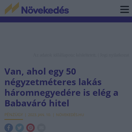
Az adatok időállapota: késleltetett. |
Jogi nyilatkozat
Van, ahol egy 50
négyzetméteres lakás
háromnegyedére is elég a
Babaváró hitel
PÉNZÜGY
2023. JAN. 10.
NÖVEKEDÉS.HU