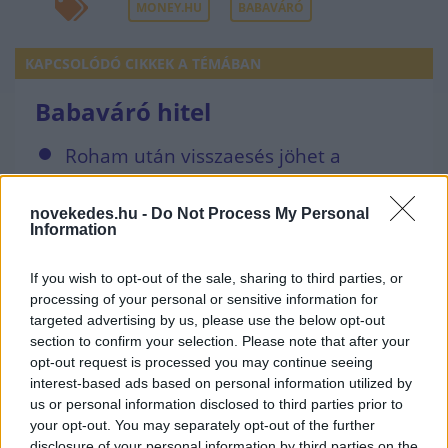
MONEY.HU
BABAVÁRÓ
KAPCSOLÓDÓ CIKKEK A TÉMÁBAN
Babaváró hitel
Roham után visszaesés jöhet a
Babavárónál
Még két évig lehet igényelni a
novekedes.hu -
Do Not Process My Personal
Information
babaváró támogatást
OTP-kutatás: A Babaváró kölcsön
If you wish to opt-out of the sale, sharing to third parties, or
processing of your personal or sensitive information for
egyszerre hitel és támogatás
targeted advertising by us, please use the below opt-out
Már 1600 milliárd forint Babaváró
section to confirm your selection. Please note that after your
opt-out request is processed you may continue seeing
hitelt vettek fel
interest-based ads based on personal information utilized by
Maradnak jövőre a lakástámogatások,
us or personal information disclosed to third parties prior to
babaváróra is több pénz juthat 2023-
your opt-out. You may separately opt-out of the further
disclosure of your personal information by third parties on the