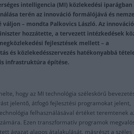
rséges intelligencia (MI) közlekedési iparágban
ználása terén az innováció formálójává és nemz
é váljon – mondta Palkovics László. Az innováció
niszter hozzátette, a tervezett intézkedések kö
megközlekedési fejlesztések mellett – a
tás és közlekedésszervezés hatékonyabbá tétel
lis infrastruktúra építése.
melte, hogy az MI technológia széleskörű bevezeté
ást jelentő, átfogó fejlesztési programokat jelent,
echnológia felhasználásával értéket teremtenek a
számára. Ezen transzformatív programok megvalós
tett ágazat alapos átalakulását, másrészt a széles