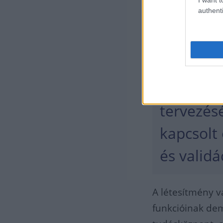
authenti
kulcsfon
Járműipa
elsőként
követelm
tervezés
kapcsolt 
és validá
A létesítmény v
funkcióinak dem