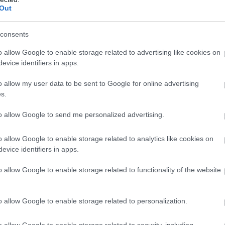
Out
 adatok alapján a menetrend
consents
 optimalizált flottakezelési
o allow Google to enable storage related to advertising like cookies on
ok bevezetésére lesz lehetőség
evice identifiers in apps.
o allow my user data to be sent to Google for online advertising
s.
számára a valós idejű járműkövetés egy applikáció
to allow Google to send me personalized advertising.
ztül válhat elérhetővé, amely dinamikusan, a forg
mel kísérésével előre jelzi a várható érkezési időt
o allow Google to enable storage related to analytics like cookies on
evice identifiers in apps.
struktúrát az autópályák mentén wifi alapú és 5G
 keresztül kommunikáló jármű és infrastruktúra
o allow Google to enable storage related to functionality of the website
ez telepített szenzorok biztosítják majd.
o allow Google to enable storage related to personalization.
tt célok megvalósításában
o allow Google to enable storage related to security, including