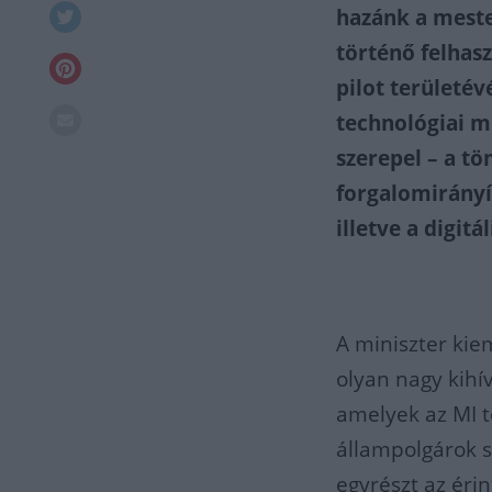
hazánk a meste
történő felhas
pilot területév
technológiai mi
szerepel – a tö
forgalomirányí
illetve a digitá
A miniszter kie
olyan nagy kihív
amelyek az MI t
állampolgárok 
egyrészt az érin