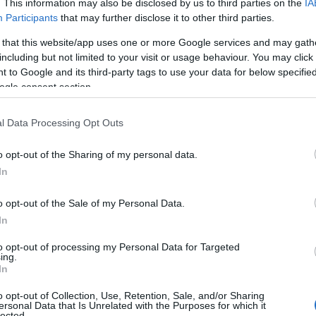
. This information may also be disclosed by us to third parties on the
IA
.
Participants
that may further disclose it to other third parties.
 that this website/app uses one or more Google services and may gath
including but not limited to your visit or usage behaviour. You may click 
n túlmenően foglalkozik a közlekedésszervezési és
 to Google and its third-party tags to use your data for below specifi
szeti szakpolitikai célkitűzések végrehajtásának
ogle consent section.
 és az önvezető járművek V2V kommunikációjának
l Data Processing Opt Outs
melynek köszönhetően biztonságosabbá válhat az
edés.
o opt-out of the Sharing of my personal data.
In
ntelligencia használatával a jövőben a hazai
o opt-out of the Sale of my Personal Data.
a képalapú forgalomirányítási technológiák és h
In
endszerek kiépítésével és a feldolgozott informác
to opt-out of processing my Personal Data for Targeted
ing.
sulhat a valós idejű forgalomirányítási tevékenys
In
o opt-out of Collection, Use, Retention, Sale, and/or Sharing
ersonal Data that Is Unrelated with the Purposes for which it
özlekedésben a valós idejű
lected.