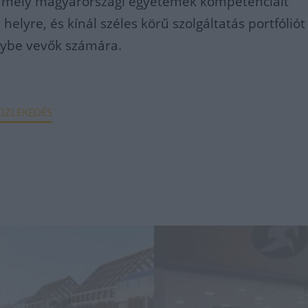
amely magyarországi egyetemek kompetenciáit
helyre, és kínál széles körű szolgáltatás portfóliót
nybe vevők számára.
ÖZLEKEDÉS