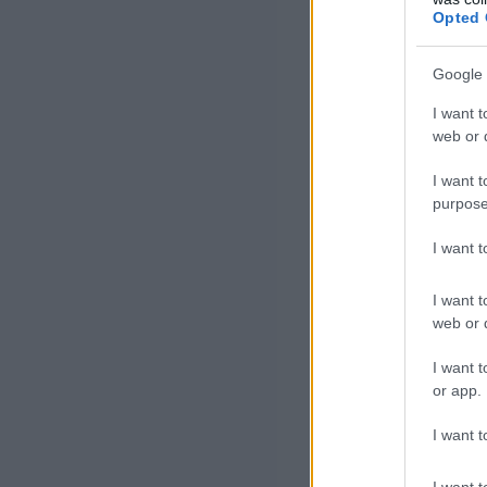
Opted 
forgalmi
Google 
tartására
I want t
megoldás
web or d
I want t
purpose
A felhasználók 
I want 
felületen keres
helyzet figyelem
I want t
web or d
digitális infra
mobilhálózaton
I want t
or app.
adatközvetítésh
I want t
A kitűzö
I want t