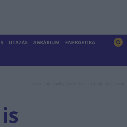
S
UTAZÁS
AGRÁRIUM
ENERGETIKA
Az adatok időállapota: késleltetett. |
Jogi nyilatkozat
is