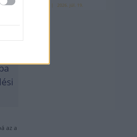
HÍREK
2026. júl. 19.
one
ési
 a
tba
lési
bá az a