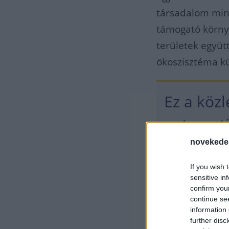
társadalom mind
támogató környe
területek együt
ökoszisztéma kü
Ez a köz
automati
bevezeté
novekede
hálózatok
If you wish 
sensitive in
utasforg
confirm you
continue se
information 
parkolási
further disc