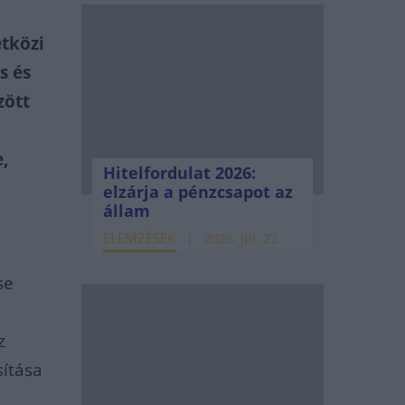
etközi
s és
zött
e,
Hitelfordulat 2026:
elzárja a pénzcsapot az
állam
ELEMZÉSEK
2026. júl. 22.
se
z
ítása