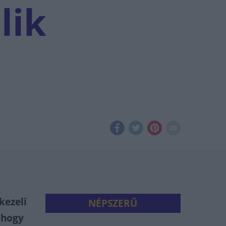
lik
kezeli
NÉPSZERŰ
 hogy