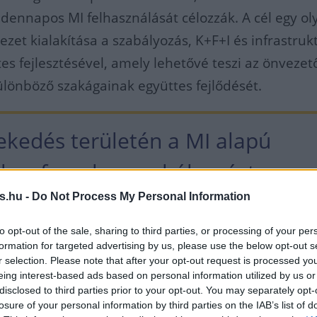
ennapos MI felhasználását célozzák. A cél egy ol
zet kialakítása a szabályozás, K+F+I és infrastruk
tes fejlesztésével, amely lehetővé teszi az önvezet
lönböző szakágainak együttes fejlődését.
lekedés területén a MI alapú
kus forgalomszabályozást
sét, a városi tömegközlekedési
s.hu -
Do Not Process My Personal Information
 és járatok optimalizálását, az
to opt-out of the sale, sharing to third parties, or processing of your per
formation for targeted advertising by us, please use the below opt-out s
alom számlálását, valamint az o
r selection. Please note that after your opt-out request is processed y
eing interest-based ads based on personal information utilized by us or
disclosed to third parties prior to your opt-out. You may separately opt-
 rendszerek fejlesztését foglalja
losure of your personal information by third parties on the IAB’s list of