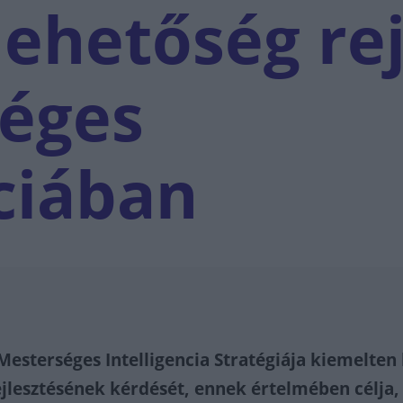
lehetőség rej
séges
nciában
esterséges Intelligencia Stratégiája kiemelten 
ejlesztésének kérdését, ennek értelmében célja,