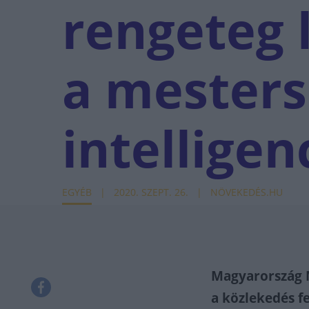
rengeteg 
a mester
intellige
EGYÉB
2020. SZEPT. 26.
NÖVEKEDÉS.HU
Magyarország M
a közlekedés f