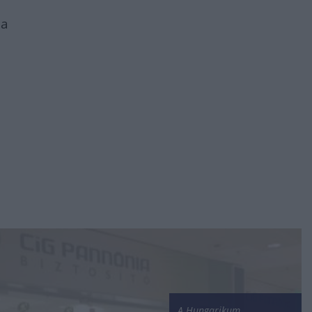
 a
A Hungarikum