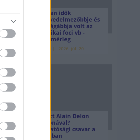
Minden idők
legjövedelmezőbbje és
legdrágábbja volt az
amerikai foci vb -
gyorsmérleg
.
HÍREK
2026. júl. 20.
s
almi
. A
Mi lett Alain Delon
vagyonával?
Adóhatósági csavar a
sztoriban