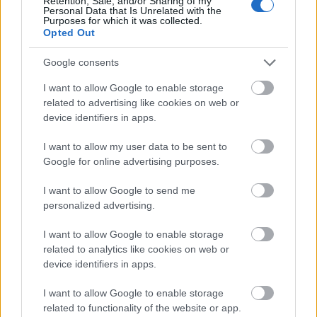
Retention, Sale, and/or Sharing of my
felmérése, és stratégiai partnere, a CIG
Personal Data that Is Unrelated with the
Purposes for which it was collected.
Pannónia Biztosítók tapasztalata.
Opted Out
Google consents
I want to allow Google to enable storage
related to advertising like cookies on web or
Az MBH Bank friss, reprezentatív kutatása
device identifiers in apps.
során a lakosság közel fele nyilatkozott úgy,
I want to allow my user data to be sent to
hogy nem rendelkezik a bankszámlájához
Google for online advertising purposes.
vagy bankkártyájához kapcsolódó
I want to allow Google to send me
biztosítással, és mindössze 30 százalékuk köt
personalized advertising.
minden alkalommal külön biztosítást utazás
I want to allow Google to enable storage
előtt.
related to analytics like cookies on web or
device identifiers in apps.
Növekvő költségek,
I want to allow Google to enable storage
related to functionality of the website or app.