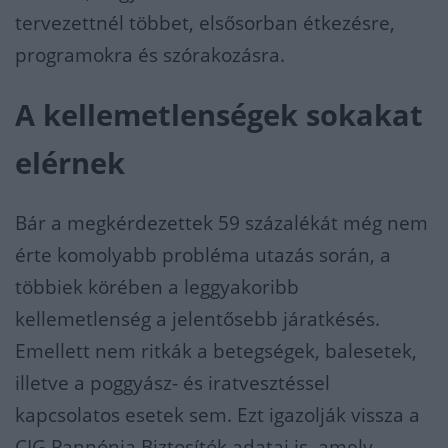
tervezettnél többet, elsősorban étkezésre,
programokra és szórakozásra.
A kellemetlenségek sokakat
elérnek
Bár a megkérdezettek 59 százalékát még nem
érte komolyabb probléma utazás során, a
többiek körében a leggyakoribb
kellemetlenség a jelentősebb járatkésés.
Emellett nem ritkák a betegségek, balesetek,
illetve a poggyász- és iratvesztéssel
kapcsolatos esetek sem. Ezt igazolják vissza a
CIG Pannónia Biztosítók adatai is, amely