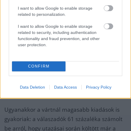
változatlan kockázatok
I want to allow Google to enable storage
related to personalization.
Az utazások finanszírozása egyre
I want to allow Google to enable storage
komolyabb költség a háztartások számára:
related to security, including authentication
functionality and fraud prevention, and other
a magyarok átlagosan 545 ezer forintot
user protection.
terveznek költeni idén nyaralásra, ami
emelkedést jelent az előző évhez képest.
CONFIRM
A külföldi utazások esetében ez az összeg még
magasabb, átlagosan meghaladja a 719 ezer
Data Deletion
Data Access
Privacy Policy
forintot.
Ugyanakkor a vártnál magasabb kiadások is
gyakoriak: a válaszadók 61 százaléka számolt
be arról, hogy utazásai során költött már a