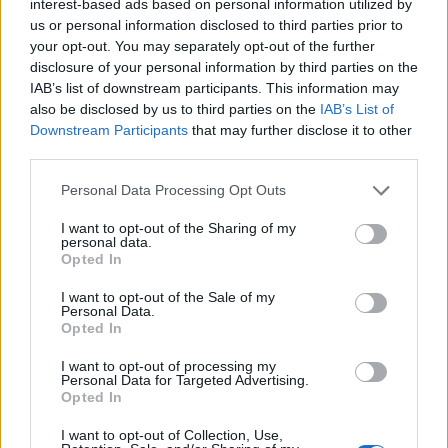
A rovat támogatója:
interest-based ads based on personal information utilized by
us or personal information disclosed to third parties prior to
your opt-out. You may separately opt-out of the further
disclosure of your personal information by third parties on the
IAB’s list of downstream participants. This information may
Egyre tudatosabban tervezzük meg a
also be disclosed by us to third parties on the
IAB’s List of
Downstream Participants
that may further disclose it to other
nyaralásainkat, egyre többet is költünk
third parties.
rájuk – a váratlan helyzetekre való
Please note that this website/app uses one or more Google
Personal Data Processing Opt Outs
felkészülés azonban sokaknál továbbra is
services and may gather and store information including but
not limited to your visit or usage behaviour. You may click to
I want to opt-out of the Sharing of my
kimarad. Pedig egy hirtelen betegség,
personal data.
grant or deny consent to Google and its third-party tags to
Opted In
baleset vagy akár egy elveszett poggyász
use your data for below specified purposes in below Google
consent section.
I want to opt-out of the Sale of my
nemcsak kellemetlen, hanem komoly, akár
Personal Data.
Opted In
milliós többletköltséget is jelenthet.
Mindezek ellenére az utazók közel fele
I want to opt-out of processing my
Personal Data for Targeted Advertising.
továbbra sem köt utas- vagy
Opted In
balesetbiztosítást – mutat rá az MBH Bank
I want to opt-out of Collection, Use,