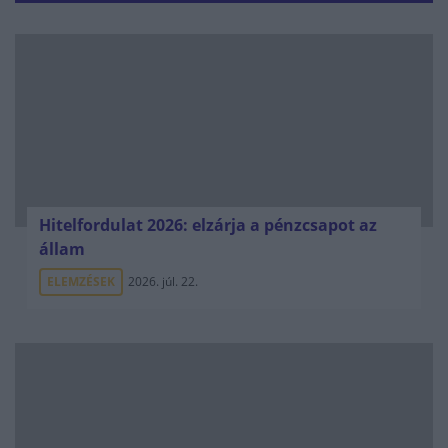
Hitelfordulat 2026: elzárja a pénzcsapot az
állam
ELEMZÉSEK
2026. júl. 22.