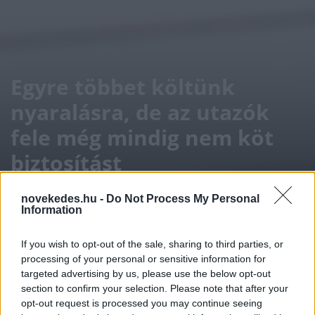
Egyre többet költünk
nyaralásra, de az utazók
fele még mindig nem köt
biztosítást
BIZTOSÍTÁS
2026. JÚL. 6.
NÖVEKEDÉS.HU
novekedes.hu -
Do Not Process My Personal
Information
If you wish to opt-out of the sale, sharing to third parties, or
processing of your personal or sensitive information for
targeted advertising by us, please use the below opt-out
section to confirm your selection. Please note that after your
opt-out request is processed you may continue seeing