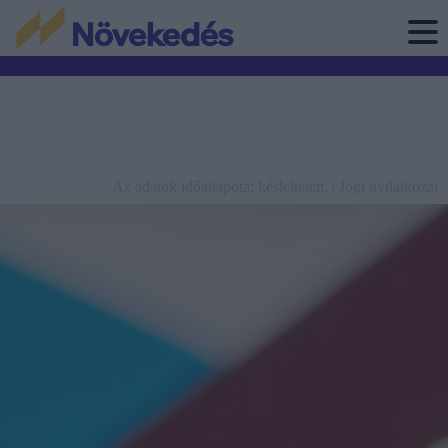
Az adatok időállapota: késleltetett. |
Jogi nyilatkozat