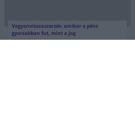
Vagyonvisszaszerzés: amikor a pénz
gyorsabban fut, mint a jog
ELEMZÉSEK
2026. júl. 21.
Kéthónapos a Tisza-kormány: íme a mérleg!