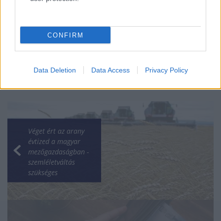
csavar a sztoriban
HÍREK
2026. júl. 19.
CONFIRM
Data Deletion
Data Access
Privacy Policy
Véget ért az arany
évtized a magyar
mezőgazdaságban -
szemléletváltás
szükséges