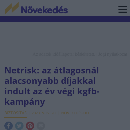
Az adatok időállapota: késleltetett. |
Jogi nyilatkozat
Netrisk: az átlagosnál
alacsonyabb díjakkal
indult az év végi kgfb-
kampány
BIZTOSÍTÁS
2023. NOV. 20.
NÖVEKEDÉS.HU