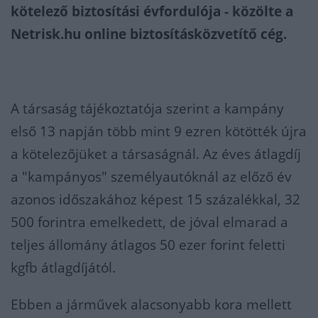
kötelező biztosítási évfordulója - közölte a
Netrisk.hu online biztosításközvetítő cég.
A társaság tájékoztatója szerint a kampány
első 13 napján több mint 9 ezren kötötték újra
a kötelezőjüket a társaságnál. Az éves átlagdíj
a "kampányos" személyautóknál az előző év
azonos időszakához képest 15 százalékkal, 32
500 forintra emelkedett, de jóval elmarad a
teljes állomány átlagos 50 ezer forint feletti
kgfb átlagdíjától.
Ebben a járművek alacsonyabb kora mellett