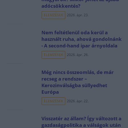
adócsökkentés?
ELEMZÉSEK
2026. ápr. 23.
Nem feltétlenül oda kerül a
használt ruha, ahová gondolnánk
- A second-hand ipar árnyoldala
ELEMZÉSEK
2026. ápr. 26.
Még nincs összeomlás, de már
recseg a rendszer –
Kerozinválságba süllyedhet
Európa
ELEMZÉSEK
2026. ápr. 22.
Visszatér az állam? Így változott a
gazdaságpolitika a válságok után