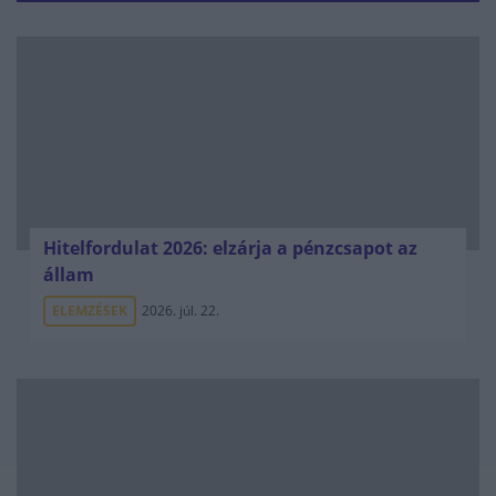
Hitelfordulat 2026: elzárja a pénzcsapot az
állam
ELEMZÉSEK
2026. júl. 22.