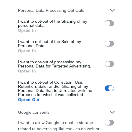
ELEMZÉSEK
2026. júl. 21.
Please note that this website/app uses one or more Google
Personal Data Processing Opt Outs
services and may gather and store information including but
not limited to your visit or usage behaviour. You may click to
I want to opt-out of the Sharing of my
personal data.
grant or deny consent to Google and its third-party tags to
Opted In
use your data for below specified purposes in below Google
consent section.
I want to opt-out of the Sale of my
Personal Data.
Opted In
I want to opt-out of processing my
Personal Data for Targeted Advertising.
Opted In
Uniós források: íme a teendők, amelyek a
pénzek érkezéséhez még szükségesek
I want to opt-out of Collection, Use,
Retention, Sale, and/or Sharing of my
Personal Data that Is Unrelated with the
ELEMZÉSEK
2026. júl. 20.
Purposes for which it was collected.
Opted Out
Google consents
I want to allow Google to enable storage
related to advertising like cookies on web or