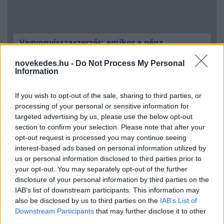
Vagyonvisszaszerzés: amikor a pénz
gyorsabban fut, mint a jog
novekedes.hu -
Do Not Process My Personal
ELEMZÉSEK
2026. júl. 21.
Information
If you wish to opt-out of the sale, sharing to third parties, or
processing of your personal or sensitive information for
targeted advertising by us, please use the below opt-out
section to confirm your selection. Please note that after your
opt-out request is processed you may continue seeing
interest-based ads based on personal information utilized by
us or personal information disclosed to third parties prior to
your opt-out. You may separately opt-out of the further
disclosure of your personal information by third parties on the
IAB’s list of downstream participants. This information may
also be disclosed by us to third parties on the
IAB’s List of
Kéthónapos a Tisza-kormány: íme a mérleg!
Downstream Participants
that may further disclose it to other
third parties.