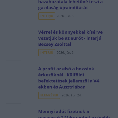
hazahozatala lehetővé teszi a
gazdaság újraindítását
INTERJÚ
2026. jún. 8.
Vérrel és könnyekkel kísérve
vezetjük be az eurót - interjú
Becsey Zsolttal
INTERJÚ
2026. jún. 6.
A profit az első a hozzánk
érkezőknél - Külföldi
befektetések jellemzői a V4-
ekben és Ausztriában
ELEMZÉSEK
2026. ápr. 24.
Mennyi adót fizetnek a
magyarok? Mikor jöhet az újabb