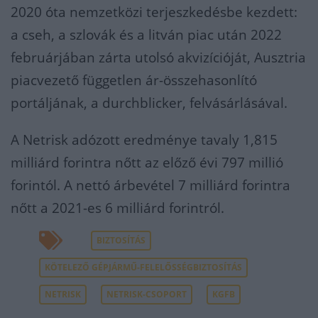
2020 óta nemzetközi terjeszkedésbe kezdett:
a cseh, a szlovák és a litván piac után 2022
februárjában zárta utolsó akvizícióját, Ausztria
piacvezető független ár-összehasonlító
portáljának, a durchblicker, felvásárlásával.
A Netrisk adózott eredménye tavaly 1,815
milliárd forintra nőtt az előző évi 797 millió
forintól. A nettó árbevétel 7 milliárd forintra
nőtt a 2021-es 6 milliárd forintról.
BIZTOSÍTÁS
KÖTELEZŐ GÉPJÁRMŰ-FELELŐSSÉGBIZTOSÍTÁS
NETRISK
NETRISK-CSOPORT
KGFB