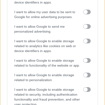
device identifiers in apps.
I want to allow my user data to be sent to
Google for online advertising purposes.
Minden idők legjövedelmezőbbje és
legdrágábbja volt az amerikai foci vb -
I want to allow Google to send me
personalized advertising.
gyorsmérleg
HÍREK
2026. júl. 20.
I want to allow Google to enable storage
related to analytics like cookies on web or
device identifiers in apps.
I want to allow Google to enable storage
related to functionality of the website or app.
I want to allow Google to enable storage
related to personalization.
I want to allow Google to enable storage
related to security, including authentication
Mi lett Alain Delon vagyonával? Adóhatósági
functionality and fraud prevention, and other
user protection.