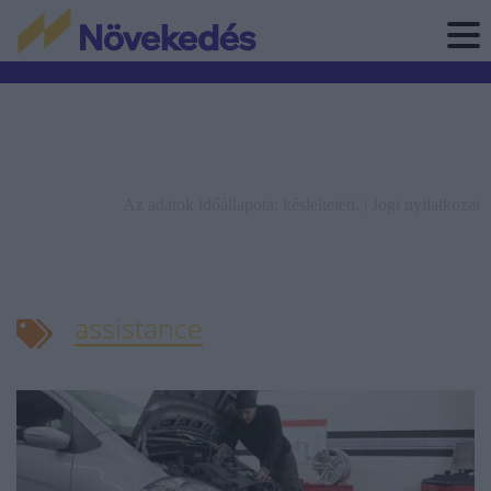
Az adatok időállapota: késleltetett. |
Jogi nyilatkozat
assistance