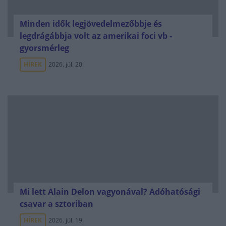
Minden idők legjövedelmezőbbje és
legdrágábbja volt az amerikai foci vb -
gyorsmérleg
HÍREK
2026. júl. 20.
Mi lett Alain Delon vagyonával? Adóhatósági
csavar a sztoriban
HÍREK
2026. júl. 19.