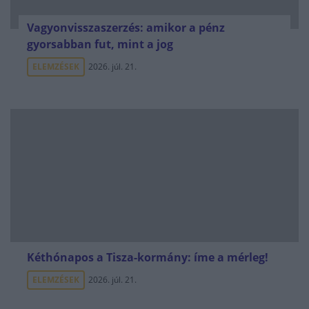
Vagyonvisszaszerzés: amikor a pénz
gyorsabban fut, mint a jog
ELEMZÉSEK
2026. júl. 21.
Kéthónapos a Tisza-kormány: íme a mérleg!
ELEMZÉSEK
2026. júl. 21.