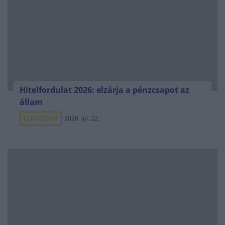
Hitelfordulat 2026: elzárja a pénzcsapot az
állam
ELEMZÉSEK
2026. júl. 22.