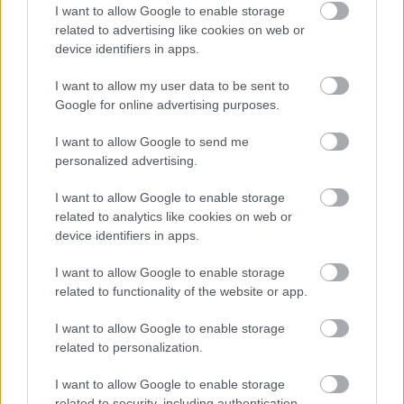
I want to allow Google to enable storage
előrenyomuló orosz hadsereg
related to advertising like cookies on web or
HÍREK
2 órája
device identifiers in apps.
I want to allow my user data to be sent to
Google for online advertising purposes.
Tetőzik a hőség: ma ismét 40 fok felett lesz
a hőmérséklet, délutántól érkezik az eső
I want to allow Google to send me
personalized advertising.
HÍREK
3 órája
I want to allow Google to enable storage
related to analytics like cookies on web or
device identifiers in apps.
I want to allow Google to enable storage
related to functionality of the website or app.
NÉPSZERŰ
I want to allow Google to enable storage
related to personalization.
I want to allow Google to enable storage
related to security, including authentication