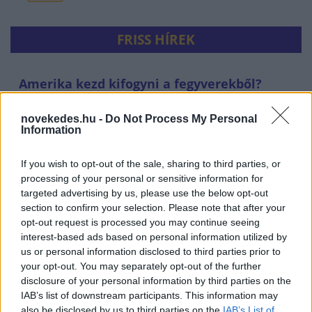
FRISS HÍREK
Amerika kezd kifogyni a fegyverekből?
Megszólalt Trump és Zelenszkij
novekedes.hu -
Do Not Process My Personal
HÍREK
2 perce
Information
If you wish to opt-out of the sale, sharing to third parties, or
processing of your personal or sensitive information for
targeted advertising by us, please use the below opt-out
section to confirm your selection. Please note that after your
opt-out request is processed you may continue seeing
interest-based ads based on personal information utilized by
us or personal information disclosed to third parties prior to
your opt-out. You may separately opt-out of the further
disclosure of your personal information by third parties on the
Itt az új megállapodás, Irán veheti át a teljes
IAB’s list of downstream participants. This information may
also be disclosed by us to third parties on the
IAB’s List of