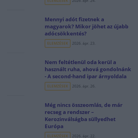
ELEMZÉSEK
2026. ápr. 24.
Mennyi adót fizetnek a
magyarok? Mikor jöhet az újabb
adócsökkentés?
ELEMZÉSEK
2026. ápr. 23.
Nem feltétlenül oda kerül a
használt ruha, ahová gondolnánk
- A second-hand ipar árnyoldala
ELEMZÉSEK
2026. ápr. 26.
Még nincs összeomlás, de már
recseg a rendszer –
Kerozinválságba süllyedhet
Európa
ELEMZÉSEK
2026. ápr. 22.