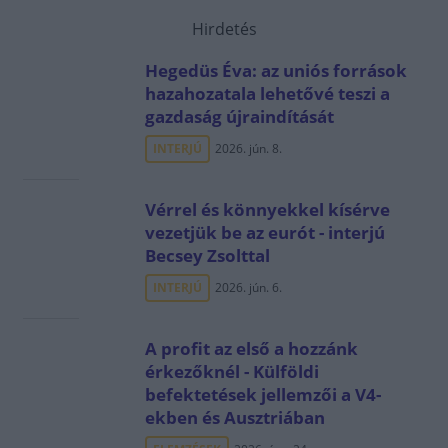
Hirdetés
Hegedüs Éva: az uniós források
hazahozatala lehetővé teszi a
gazdaság újraindítását
INTERJÚ
2026. jún. 8.
Vérrel és könnyekkel kísérve
vezetjük be az eurót - interjú
Becsey Zsolttal
INTERJÚ
2026. jún. 6.
A profit az első a hozzánk
érkezőknél - Külföldi
befektetések jellemzői a V4-
ekben és Ausztriában