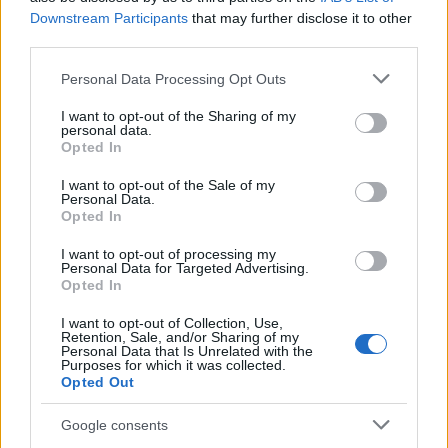
Hormuzi-szoros ellenőrzését
Downstream Participants
that may further disclose it to other
HÍREK
32 perce
third parties.
Please note that this website/app uses one or more Google
Personal Data Processing Opt Outs
services and may gather and store information including but
Robbanószerrel felszerelt drónt fogtak el a
not limited to your visit or usage behaviour. You may click to
I want to opt-out of the Sharing of my
personal data.
lipcsei reptéren, orosz szálat feltételeznek
grant or deny consent to Google and its third-party tags to
Opted In
use your data for below specified purposes in below Google
a háttérben
consent section.
I want to opt-out of the Sale of my
HÍREK
egy órája
Personal Data.
Opted In
I want to opt-out of processing my
Personal Data for Targeted Advertising.
Opted In
I want to opt-out of Collection, Use,
Retention, Sale, and/or Sharing of my
Personal Data that Is Unrelated with the
Purposes for which it was collected.
Opted Out
Google consents
Amerikai rakétákat is zsákmányolt az