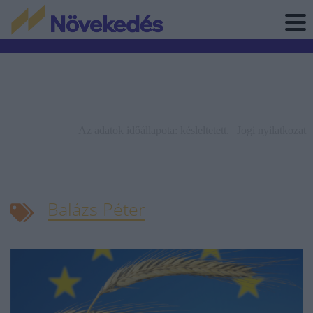
Az adatok időállapota: késleltetett. |
Jogi nyilatkozat
Balázs Péter