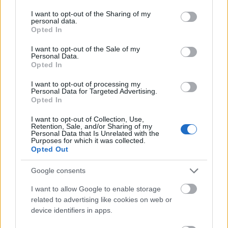
HÍREK
egy órája
services and may gather and store information including but
not limited to your visit or usage behaviour. You may click to
I want to opt-out of the Sharing of my
personal data.
grant or deny consent to Google and its third-party tags to
Opted In
use your data for below specified purposes in below Google
consent section.
I want to opt-out of the Sale of my
Personal Data.
Opted In
I want to opt-out of processing my
Personal Data for Targeted Advertising.
Opted In
I want to opt-out of Collection, Use,
Szépségipar és orvosi turizmus: milyen erős
Retention, Sale, and/or Sharing of my
Personal Data that Is Unrelated with the
Budapest a plasztikai sebészet térképén?
Purposes for which it was collected.
Opted Out
ELEMZÉSEK
2 órája
Google consents
I want to allow Google to enable storage
Azonosítatlan drón robbant fel a Transz-
related to advertising like cookies on web or
Balkán gázvezeték közelében Bulgáriában
device identifiers in apps.
HÍREK
10 órája