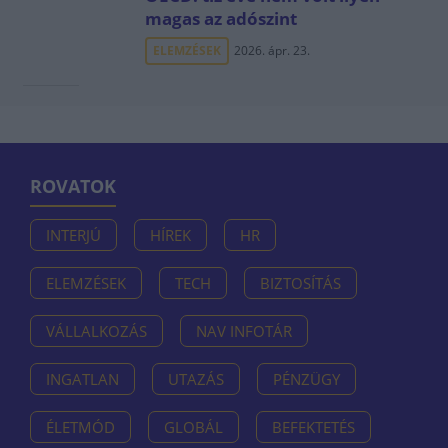
magas az adószint
ELEMZÉSEK
2026. ápr. 23.
ROVATOK
INTERJÚ
HÍREK
HR
ELEMZÉSEK
TECH
BIZTOSÍTÁS
VÁLLALKOZÁS
NAV INFOTÁR
INGATLAN
UTAZÁS
PÉNZÜGY
ÉLETMÓD
GLOBÁL
BEFEKTETÉS