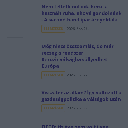
Nem feltétlenül oda kerül a
használt ruha, ahová gondolnánk
- A second-hand ipar árnyoldala
ELEMZÉSEK
2026. ápr. 26.
Még nincs összeomlás, de már
recseg a rendszer –
Kerozinválságba süllyedhet
Európa
ELEMZÉSEK
2026. ápr. 22.
Visszatér az állam? Így változott a
gazdaságpolitika a válságok után
ELEMZÉSEK
2026. ápr. 28.
OECD: tíz éve nem volt ilyen