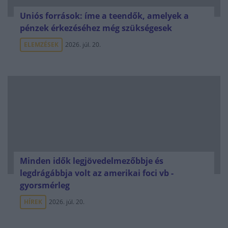
Uniós források: íme a teendők, amelyek a
pénzek érkezéséhez még szükségesek
ELEMZÉSEK
2026. júl. 20.
Minden idők legjövedelmezőbbje és
legdrágábbja volt az amerikai foci vb -
gyorsmérleg
HÍREK
2026. júl. 20.