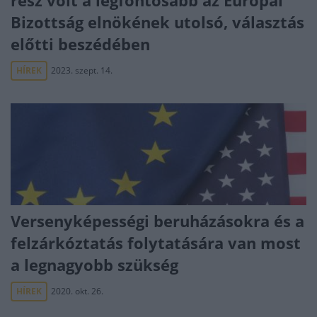
rész volt a legfontosabb az Európai
Bizottság elnökének utolsó, választás
előtti beszédében
HÍREK
2023. szept. 14.
Versenyképességi beruházásokra és a
felzárkóztatás folytatására van most
a legnagyobb szükség
HÍREK
2020. okt. 26.