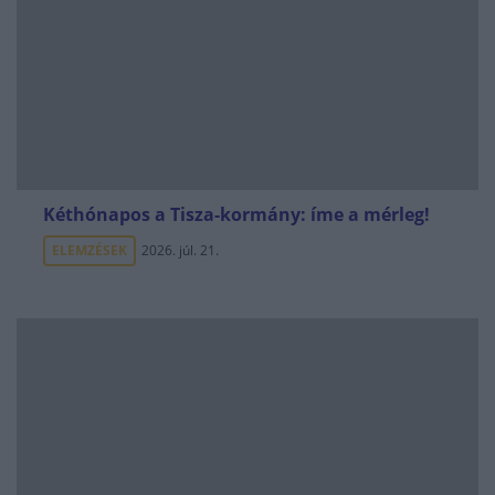
Kéthónapos a Tisza-kormány: íme a mérleg!
ELEMZÉSEK
2026. júl. 21.