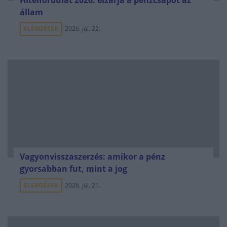
Hitelfordulat 2026: elzárja a pénzcsapot az
állam
ELEMZÉSEK
2026. júl. 22.
Vagyonvisszaszerzés: amikor a pénz
gyorsabban fut, mint a jog
ELEMZÉSEK
2026. júl. 21.