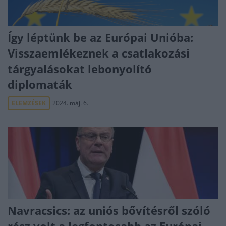
Így léptünk be az Európai Unióba:
Visszaemlékeznek a csatlakozási
tárgyalásokat lebonyolító
diplomaták
ELEMZÉSEK
2024. máj. 6.
Navracsics: az uniós bővítésről szóló