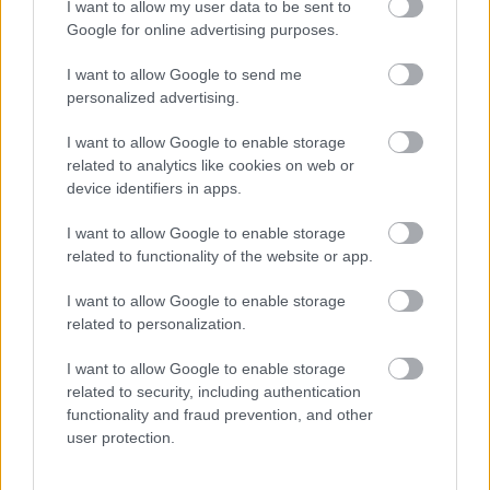
I want to allow my user data to be sent to
Google for online advertising purposes.
I want to allow Google to send me
personalized advertising.
I want to allow Google to enable storage
related to analytics like cookies on web or
device identifiers in apps.
I want to allow Google to enable storage
Vízhiány mellett erdőtűz sújtja a Garda-tavat:
related to functionality of the website or app.
kétszáz embert menekítettek ki
I want to allow Google to enable storage
HÍREK
11 órája
related to personalization.
I want to allow Google to enable storage
related to security, including authentication
Olcsóbbak lettek a balatoni új ingatlanok,
functionality and fraud prevention, and other
Borsodban megmagyarázhatatlan a
user protection.
drágulás