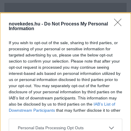
novekedes.hu -
Do Not Process My Personal
Information
If you wish to opt-out of the sale, sharing to third parties, or
processing of your personal or sensitive information for
targeted advertising by us, please use the below opt-out
Mi lett Alain Delon vagyonával? Adóhatósági
section to confirm your selection. Please note that after your
csavar a sztoriban
opt-out request is processed you may continue seeing
interest-based ads based on personal information utilized by
HÍREK
2026. júl. 19.
us or personal information disclosed to third parties prior to
your opt-out. You may separately opt-out of the further
disclosure of your personal information by third parties on the
FRISS HÍREK
IAB’s list of downstream participants. This information may
also be disclosed by us to third parties on the
IAB’s List of
Downstream Participants
that may further disclose it to other
Zavartalan nyári időnk lesz 29-35 fokkal,
third parties.
holnap viszont újra 37 fok várható
Please note that this website/app uses one or more Google
Personal Data Processing Opt Outs