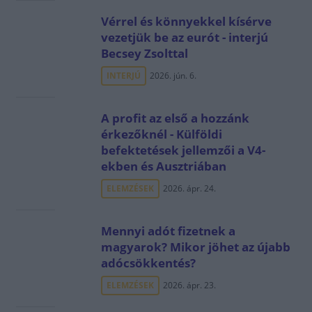
Vérrel és könnyekkel kísérve
vezetjük be az eurót - interjú
Becsey Zsolttal
INTERJÚ
2026. jún. 6.
A profit az első a hozzánk
érkezőknél - Külföldi
befektetések jellemzői a V4-
ekben és Ausztriában
ELEMZÉSEK
2026. ápr. 24.
Mennyi adót fizetnek a
magyarok? Mikor jöhet az újabb
adócsökkentés?
ELEMZÉSEK
2026. ápr. 23.