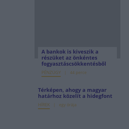
A bankok is kiveszik a
részüket az önkéntes
fogyasztáscsökkentésből
PÉNZÜGY
44 perce
Térképen, ahogy a magyar
határhoz közelít a hidegfont
HÍREK
egy órája