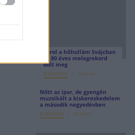
Tarol a hőhullám Svájcban
is, 80 éves melegrekord
dőlt meg
ELEMZÉSEK
14 perce
Nőtt az ipar, de gyengén
muzsikált a kiskereskedelem
a második negyedévben
ELEMZÉSEK
28 perce