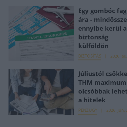
Egy gombóc fag
ára - mindössz
ennyibe kerül a
biztonság
külföldön
BIZTOSÍTÁS
2026. au
Júliustól csökk
THM maximum
olcsóbbak lehe
a hitelek
PÉNZÜGY
2026. jún. 