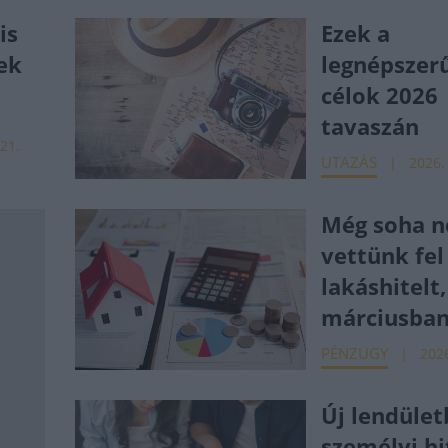
is
Ezek a
rek
legnépszer
célok 2026
tavaszán
 21.
UTAZÁS
2026.
Még soha 
vettünk fel
lakáshitelt
márciusba
PÉNZÜGY
2026
Új lendület
személyi hi