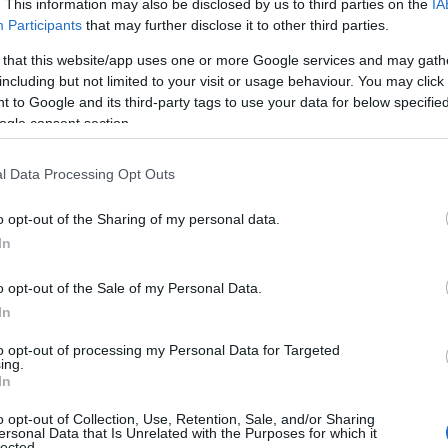
. This information may also be disclosed by us to third parties on the
IA
z
iránt
Participants
that may further disclose it to other third parties.
BIZTOSÍTÁS
 that this website/app uses one or more Google services and may gath
20
t
including but not limited to your visit or usage behaviour. You may click 
 to Google and its third-party tags to use your data for below specifi
rc. 19.
ogle consent section.
l Data Processing Opt Outs
 az
Lendületes
kezdte az é
o opt-out of the Sharing of my personal data.
személyi kö
In
gyengélked
o opt-out of the Sale of my Personal Data.
rc. 8.
babaváró é
In
munkáshite
to opt-out of processing my Personal Data for Targeted
ing.
PÉNZÜGY
2026
In
o opt-out of Collection, Use, Retention, Sale, and/or Sharing
Mennyi sze
ersonal Data that Is Unrelated with the Purposes for which it
lected.