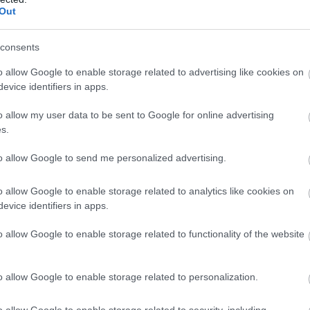
i
kölcsönt le
Out
felvenni az
consents
átlagbérből
o allow Google to enable storage related to advertising like cookies on
en
PÉNZÜGY
2026
evice identifiers in apps.
o allow my user data to be sent to Google for online advertising
rc. 1.
s.
to allow Google to send me personalized advertising.
l a
Tarolnak a
i
felhasznál
o allow Google to enable storage related to analytics like cookies on
evice identifiers in apps.
kölcsönök,
átlagos igé
o allow Google to enable storage related to functionality of the website
. 15.
évre tervez
eladósodni
o allow Google to enable storage related to personalization.
PÉNZÜGY
2026
o allow Google to enable storage related to security, including