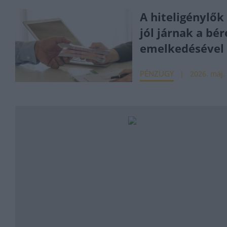
A hiteligénylők 
jól járnak a bé
emelkedésével
PÉNZÜGY
2026. máj.