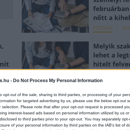
februárban
nőtt a kihe
PÉNZÜGY
2026
k,
Melyik sz
lehet a leg
mit
hitelt felve
PÉNZÜGY
2026
s.hu -
Do Not Process My Personal Information
. 31.
to opt-out of the sale, sharing to third parties, or processing of your per
formation for targeted advertising by us, please use the below opt-out s
r selection. Please note that after your opt-out request is processed y
ét
40 százalék
eing interest-based ads based on personal information utilized by us or
az érdeklőd
disclosed to third parties prior to your opt-out. You may separately opt-
losure of your personal information by third parties on the IAB’s list of
i
lakásbiztos