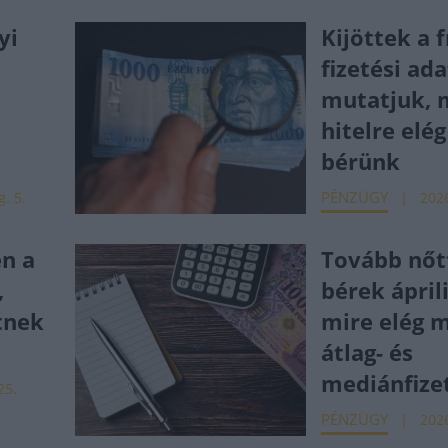
yi
Kijöttek a f
e
fizetési ad
mutatjuk,
hitelre elég
bérünk
PÉNZÜGY
g. 5.
2026
en a
Tovább nőt
,
bérek ápril
tnek
mire elég m
átlag- és
mediánfize
25.
PÉNZÜGY
2026