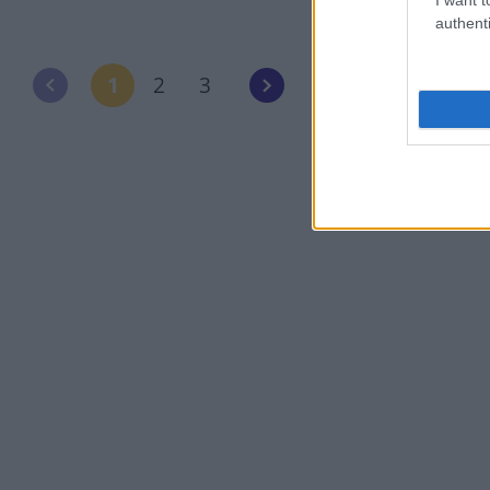
authenti
1
2
3