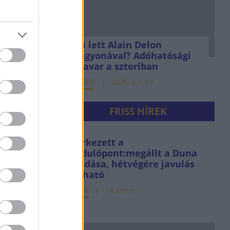
het
?
Mi lett Alain Delon
vagyonával? Adóhatósági
. feb. 20.
csavar a sztoriban
HÍREK
2026. júl. 19.
FRISS HÍREK
 szabad
ású
Elérkezett a
fordulópont:megállt a Duna
 egy
apadása, hétvégére javulás
nylő 5
várható
HÍREK
14 perce
. feb. 12.