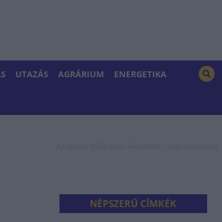
S
UTAZÁS
AGRÁRIUM
ENERGETIKA
Az adatok időállapota: késleltetett. |
Jogi nyilatkozat
NÉPSZERŰ CÍMKÉK