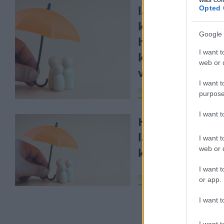
lakásbiztosítás
Opted 
kampány: egy
Google 
hónapig
I want t
költségmentes
web or d
válthatunk
I want t
BIZTOSÍTÁS
2026. má
purpose
I want 
Hamarosan indu
lakásbiztosítás
I want t
web or d
kampány
I want t
BIZTOSÍTÁS
2026. feb
or app.
I want t
I want t