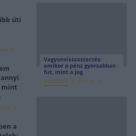
űbb úti
 máj. 8.
Vagyonvisszaszerzés:
amikor a pénz gyorsabban
nem
fut, mint a jog
 annyi
ELEMZÉSEK
2026. júl. 21.
, mint
n
. máj. 6.
ben a
telek: