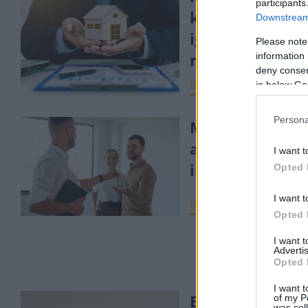
participants
kampányból: a
Downstream 
igazi hajrá csak
Please note
most kezdődhe
information 
deny consent
BIZTOSÍTÁS
2026. má
in below Go
Persona
Még mindig sok
alulbiztosított
I want t
ingatlan
Opted 
I want t
BIZTOSÍTÁS
2026. má
Opted 
I want 
Advertis
Opted 
I want t
Elindult a
of my P
was col