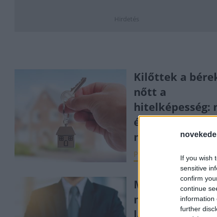
Hirdetés
Kilőttek a bére
nőtt a
hitelképesség: 
ér az átlag- és
mediánfizetés?
novekede
PÉNZÜGY
2026. márc
If you wish 
sensitive in
confirm you
Már csak két h
continue se
maradt a
information 
further disc
lakásbiztosítás