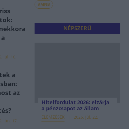
#MNB
riss
atok:
 mekkora
NÉPSZERŰ
 a
. júl. 16.
tek a
isban:
ost az
Hitelfordulat 2026: elzárja
a pénzcsapot az állam
tés?
ELEMZÉSEK
2026. júl. 22.
. jún. 17.