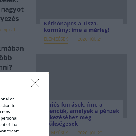
 nagyot
lyezés
Kéthónapos a Tisza-
kormány: íme a mérleg!
. ápr. 1.
ELEMZÉSEK
2026. júl. 21.
akmában
több
nni?
. márc. 24.
sonal or
Uniós források: íme a
ection to
teendők, amelyek a pénzek
ou may
kal nőtt
érkezéséhez még
 personal
szükségesek
és a
out of the
 downstream
ítások
ELEMZÉSEK
2026. júl. 20.