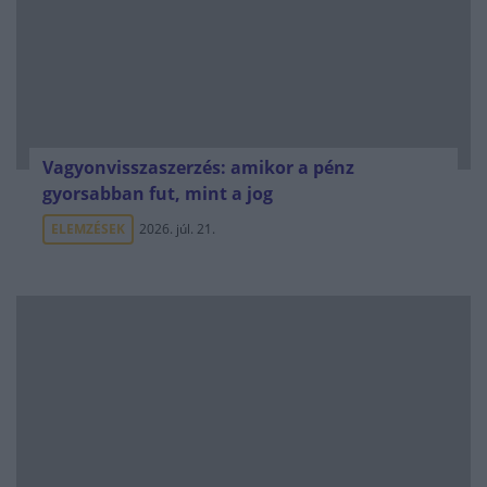
Vagyonvisszaszerzés: amikor a pénz
gyorsabban fut, mint a jog
ELEMZÉSEK
2026. júl. 21.