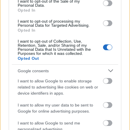
I want to opt-out of the Sale of my
Personal Data.
Opted In
I want to opt-out of processing my
Personal Data for Targeted Advertising.
Opted In
Kíméletlenül visszavágtak az ukránok Kijev
rakétázása miatt
I want to opt-out of Collection, Use,
Retention, Sale, and/or Sharing of my
Personal Data that Is Unrelated with the
HÍREK
egy órája
Purposes for which it was collected.
Opted Out
Google consents
Bizarr baleset történt a budapesti metrón
I want to allow Google to enable storage
HÍREK
3 órája
related to advertising like cookies on web or
device identifiers in apps.
I want to allow my user data to be sent to
Google for online advertising purposes.
I want to allow Google to send me
personalized advertising.