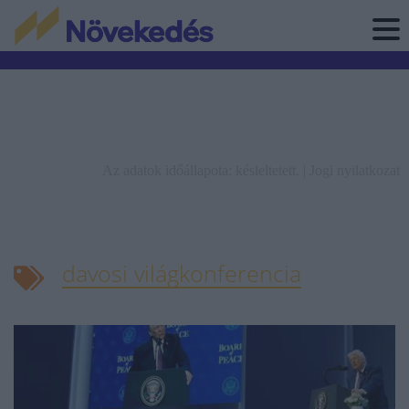
Az adatok időállapota: késleltetett. |
Jogi nyilatkozat
davosi világkonferencia