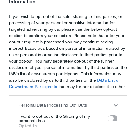
Information
Mi lett Alain Delon vagyonával? Adóhatósági
If you wish to opt-out of the sale, sharing to third parties, or
csavar a sztoriban
processing of your personal or sensitive information for
targeted advertising by us, please use the below opt-out
HÍREK
2026. júl. 19.
section to confirm your selection. Please note that after your
opt-out request is processed you may continue seeing
interest-based ads based on personal information utilized by
FRISS HÍREK
us or personal information disclosed to third parties prior to
your opt-out. You may separately opt-out of the further
disclosure of your personal information by third parties on the
Olcsóbbak lettek a balatoni új ingatlanok,
IAB’s list of downstream participants. This information may
Borsodban megmagyarázhatatlan a
also be disclosed by us to third parties on the
IAB’s List of
drágulás
Downstream Participants
that may further disclose it to other
third parties.
HÍREK
12 perce
Please note that this website/app uses one or more Google
Personal Data Processing Opt Outs
services and may gather and store information including but
not limited to your visit or usage behaviour. You may click to
I want to opt-out of the Sharing of my
personal data.
grant or deny consent to Google and its third-party tags to
Opted In
use your data for below specified purposes in below Google
consent section.