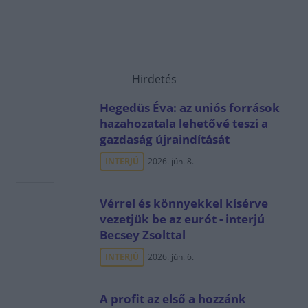
Hirdetés
Hegedüs Éva: az uniós források
hazahozatala lehetővé teszi a
gazdaság újraindítását
INTERJÚ
2026. jún. 8.
Vérrel és könnyekkel kísérve
vezetjük be az eurót - interjú
Becsey Zsolttal
INTERJÚ
2026. jún. 6.
A profit az első a hozzánk