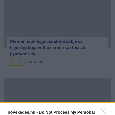
Minden idők legjövedelmezőbbje és
legdrágábbja volt az amerikai foci vb -
gyorsmérleg
HÍREK
2026. júl. 20.
novekedes.hu -
Do Not Process My Personal