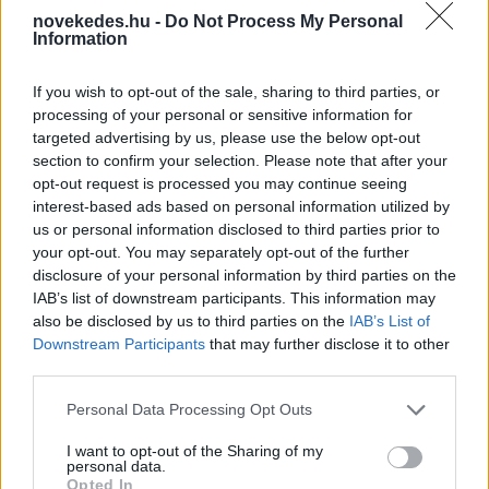
novekedes.hu -
Do Not Process My Personal
Information
Mi lett Alain Delon vagyonával? Adóhatósági
If you wish to opt-out of the sale, sharing to third parties, or
csavar a sztoriban
processing of your personal or sensitive information for
targeted advertising by us, please use the below opt-out
HÍREK
2026. júl. 19.
section to confirm your selection. Please note that after your
opt-out request is processed you may continue seeing
interest-based ads based on personal information utilized by
FRISS HÍREK
us or personal information disclosed to third parties prior to
your opt-out. You may separately opt-out of the further
disclosure of your personal information by third parties on the
Zavartalan nyári időnk lesz 29-35 fokkal,
IAB’s list of downstream participants. This information may
holnap viszont újra 37 fok várható
also be disclosed by us to third parties on the
IAB’s List of
Downstream Participants
that may further disclose it to other
HÍREK
15 perce
third parties.
Please note that this website/app uses one or more Google
Personal Data Processing Opt Outs
services and may gather and store information including but
not limited to your visit or usage behaviour. You may click to
I want to opt-out of the Sharing of my
personal data.
grant or deny consent to Google and its third-party tags to
Opted In