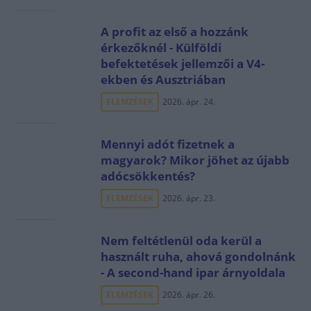
A profit az első a hozzánk
érkezőknél - Külföldi
befektetések jellemzői a V4-
ekben és Ausztriában
ELEMZÉSEK
2026. ápr. 24.
Mennyi adót fizetnek a
magyarok? Mikor jöhet az újabb
adócsökkentés?
ELEMZÉSEK
2026. ápr. 23.
Nem feltétlenül oda kerül a
használt ruha, ahová gondolnánk
- A second-hand ipar árnyoldala
ELEMZÉSEK
2026. ápr. 26.