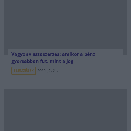
Vagyonvisszaszerzés: amikor a pénz
gyorsabban fut, mint a jog
ELEMZÉSEK
2026. júl. 21.