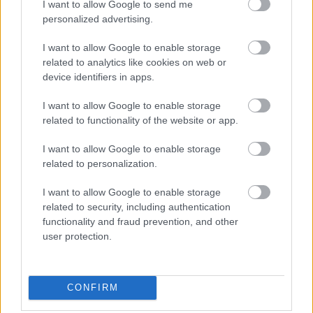
I want to allow Google to send me
personalized advertising.
I want to allow Google to enable storage
related to analytics like cookies on web or
Vízhiány mellett erdőtűz sújtja a Garda-tavat:
device identifiers in apps.
kétszáz embert menekítettek ki
I want to allow Google to enable storage
HÍREK
10 órája
related to functionality of the website or app.
I want to allow Google to enable storage
related to personalization.
Olcsóbbak lettek a balatoni új ingatlanok,
Borsodban megmagyarázhatatlan a
I want to allow Google to enable storage
drágulás
related to security, including authentication
functionality and fraud prevention, and other
HÍREK
11 órája
user protection.
CONFIRM