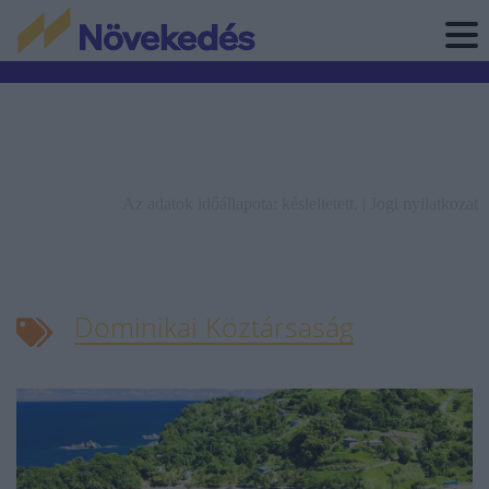
Az adatok időállapota: késleltetett. |
Jogi nyilatkozat
Dominikai Köztársaság