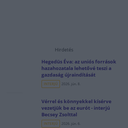
Hirdetés
Hegedüs Éva: az uniós források
hazahozatala lehetővé teszi a
gazdaság újraindítását
INTERJÚ
2026. jún. 8.
Vérrel és könnyekkel kísérve
vezetjük be az eurót - interjú
Becsey Zsolttal
INTERJÚ
2026. jún. 6.