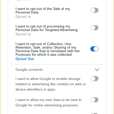
use your data for below specified purposes in below Google
consent section.
I want to opt-out of the Sale of my
Personal Data.
Opted In
I want to opt-out of processing my
Personal Data for Targeted Advertising.
Szépségipar és orvosi turizmus: milyen erős
Opted In
Budapest a plasztikai sebészet térképén?
I want to opt-out of Collection, Use,
ELEMZÉSEK
egy órája
Retention, Sale, and/or Sharing of my
Personal Data that Is Unrelated with the
Purposes for which it was collected.
Opted Out
Azonosítatlan drón robbant fel a Transz-
Google consents
Balkán gázvezeték közelében Bulgáriában
I want to allow Google to enable storage
HÍREK
9 órája
related to advertising like cookies on web or
device identifiers in apps.
I want to allow my user data to be sent to
Google for online advertising purposes.