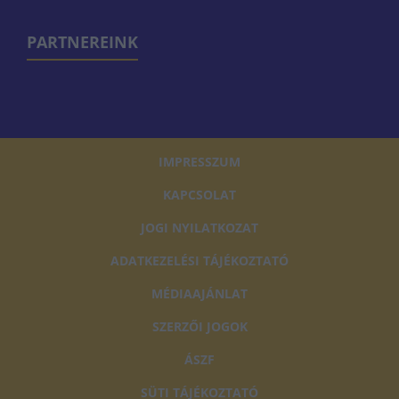
PARTNEREINK
IMPRESSZUM
KAPCSOLAT
JOGI NYILATKOZAT
ADATKEZELÉSI TÁJÉKOZTATÓ
MÉDIAAJÁNLAT
SZERZŐI JOGOK
ÁSZF
SÜTI TÁJÉKOZTATÓ