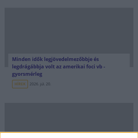
Minden idők legjövedelmezőbbje és
legdrágábbja volt az amerikai foci vb -
gyorsmérleg
HÍREK
2026. júl. 20.