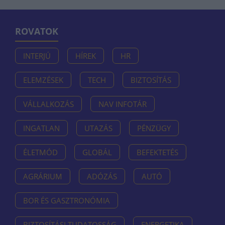
ROVATOK
INTERJÚ
HÍREK
HR
ELEMZÉSEK
TECH
BIZTOSÍTÁS
VÁLLALKOZÁS
NAV INFOTÁR
INGATLAN
UTAZÁS
PÉNZÜGY
ÉLETMÓD
GLOBÁL
BEFEKTETÉS
AGRÁRIUM
ADÓZÁS
AUTÓ
BOR ÉS GASZTRONÓMIA
BIZTOSÍTÁSI TUDATOSSÁG
ENERGETIKA