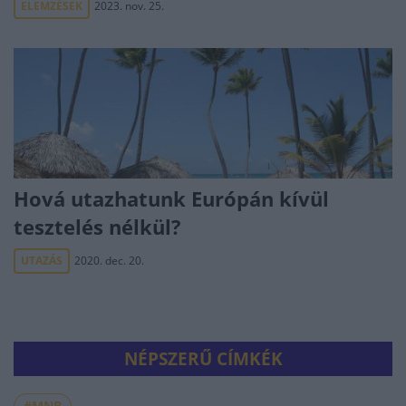
ELEMZÉSEK
2023. nov. 25.
Hová utazhatunk Európán kívül
tesztelés nélkül?
UTAZÁS
2020. dec. 20.
NÉPSZERŰ CÍMKÉK
#MNB