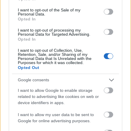
use your data for below specified purposes in below Google
consent section.
I want to opt-out of the Sale of my
Personal Data.
Opted In
Menesztették a Nemzeti Kommunikációs
I want to opt-out of processing my
Personal Data for Targeted Advertising.
Hivatal és a Nemzeti Rendezvényszervező
Opted In
Ügynökség vezetőit
I want to opt-out of Collection, Use,
HÍREK
egy órája
Retention, Sale, and/or Sharing of my
Personal Data that Is Unrelated with the
Purposes for which it was collected.
Opted Out
Elképesztő, kiknek termelnek most
Google consents
hasznot Jeffrey Epstein magánszigetei
I want to allow Google to enable storage
HÍREK
2 órája
related to advertising like cookies on web or
device identifiers in apps.
I want to allow my user data to be sent to
Google for online advertising purposes.