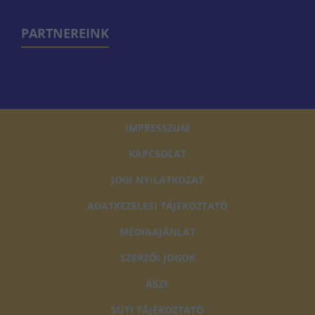
PARTNEREINK
IMPRESSZUM
KAPCSOLAT
JOGI NYILATKOZAT
ADATKEZELÉSI TÁJÉKOZTATÓ
MÉDIAAJÁNLAT
SZERZŐI JOGOK
ÁSZF
SÜTI TÁJÉKOZTATÓ