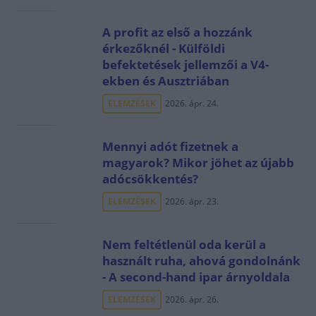
A profit az első a hozzánk
érkezőknél - Külföldi
befektetések jellemzői a V4-
ekben és Ausztriában
ELEMZÉSEK
2026. ápr. 24.
Mennyi adót fizetnek a
magyarok? Mikor jöhet az újabb
adócsökkentés?
ELEMZÉSEK
2026. ápr. 23.
Nem feltétlenül oda kerül a
használt ruha, ahová gondolnánk
- A second-hand ipar árnyoldala
ELEMZÉSEK
2026. ápr. 26.