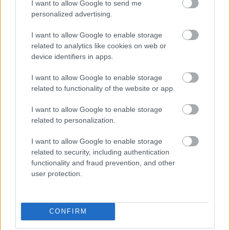
I want to allow Google to send me
personalized advertising.
I want to allow Google to enable storage
related to analytics like cookies on web or
device identifiers in apps.
Államfőjelöltekről tárgyal ma a Tisza-frakció
I want to allow Google to enable storage
HÍREK
3 órája
related to functionality of the website or app.
I want to allow Google to enable storage
related to personalization.
2,27 milliárd forintot fizetett vissza az
államnak a Mészáros Lőrinchez köthető
I want to allow Google to enable storage
magántőkealap
related to security, including authentication
functionality and fraud prevention, and other
HÍREK
3 órája
user protection.
CONFIRM