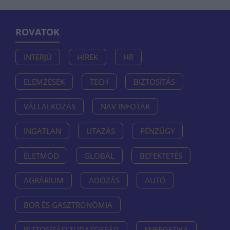
ROVATOK
INTERJÚ
HÍREK
HR
ELEMZÉSEK
TECH
BIZTOSÍTÁS
VÁLLALKOZÁS
NAV INFOTÁR
INGATLAN
UTAZÁS
PÉNZÜGY
ÉLETMÓD
GLOBÁL
BEFEKTETÉS
AGRÁRIUM
ADÓZÁS
AUTÓ
BOR ÉS GASZTRONÓMIA
BIZTOSÍTÁSI TUDATOSSÁG
ENERGETIKA