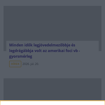
Minden idők legjövedelmezőbbje és
legdrágábbja volt az amerikai foci vb -
gyorsmérleg
HÍREK
2026. júl. 20.