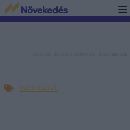
Az adatok időállapota: késleltetett. |
Jogi nyilatkozat
gabonaárak