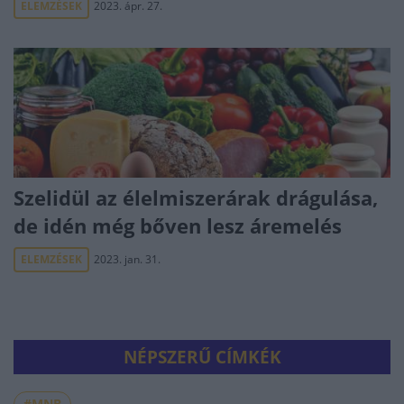
ELEMZÉSEK
2023. ápr. 27.
Szelidül az élelmiszerárak drágulása,
de idén még bőven lesz áremelés
ELEMZÉSEK
2023. jan. 31.
NÉPSZERŰ CÍMKÉK
#MNB