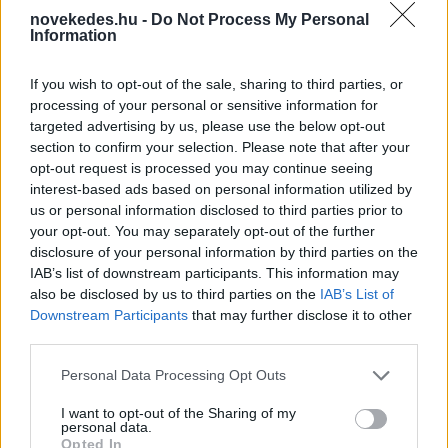
novekedes.hu -
Do Not Process My Personal
Information
Mi lett Alain Delon vagyonával? Adóhatósági
If you wish to opt-out of the sale, sharing to third parties, or
csavar a sztoriban
processing of your personal or sensitive information for
targeted advertising by us, please use the below opt-out
HÍREK
2026. júl. 19.
section to confirm your selection. Please note that after your
opt-out request is processed you may continue seeing
interest-based ads based on personal information utilized by
FRISS HÍREK
us or personal information disclosed to third parties prior to
your opt-out. You may separately opt-out of the further
disclosure of your personal information by third parties on the
Történelmi paktum jött létre: új szövetség
IAB’s list of downstream participants. This information may
védi a Vörös-tenger békéjét
also be disclosed by us to third parties on the
IAB’s List of
Downstream Participants
that may further disclose it to other
GLOBÁL
egy órája
third parties.
Please note that this website/app uses one or more Google
Personal Data Processing Opt Outs
services and may gather and store information including but
not limited to your visit or usage behaviour. You may click to
I want to opt-out of the Sharing of my
personal data.
grant or deny consent to Google and its third-party tags to
Opted In