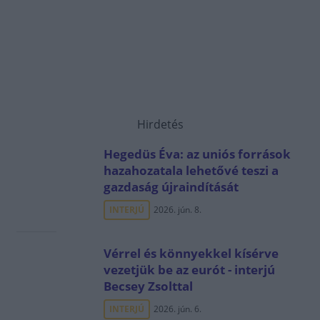
Hirdetés
Hegedüs Éva: az uniós források
hazahozatala lehetővé teszi a
gazdaság újraindítását
INTERJÚ
2026. jún. 8.
Vérrel és könnyekkel kísérve
vezetjük be az eurót - interjú
Becsey Zsolttal
INTERJÚ
2026. jún. 6.