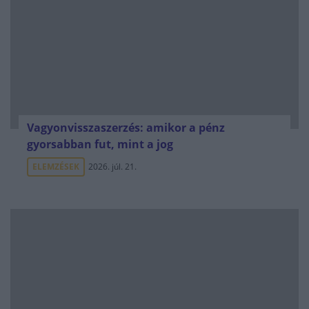
Vagyonvisszaszerzés: amikor a pénz
gyorsabban fut, mint a jog
ELEMZÉSEK
2026. júl. 21.