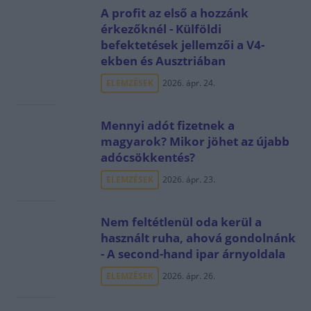
A profit az első a hozzánk
érkezőknél - Külföldi
befektetések jellemzői a V4-
ekben és Ausztriában
ELEMZÉSEK
2026. ápr. 24.
Mennyi adót fizetnek a
magyarok? Mikor jöhet az újabb
adócsökkentés?
ELEMZÉSEK
2026. ápr. 23.
Nem feltétlenül oda kerül a
használt ruha, ahová gondolnánk
- A second-hand ipar árnyoldala
ELEMZÉSEK
2026. ápr. 26.