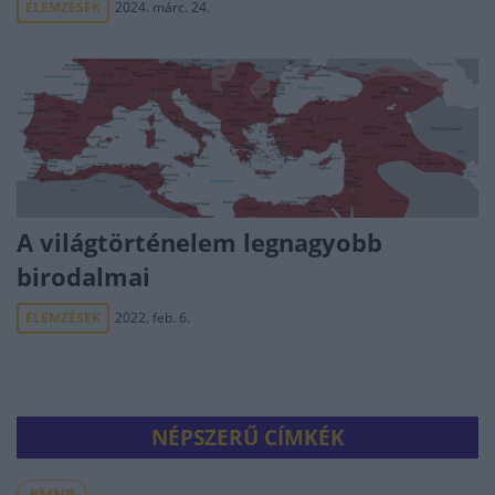
ELEMZÉSEK
2024. márc. 24.
A világtörténelem legnagyobb
birodalmai
ELEMZÉSEK
2022. feb. 6.
NÉPSZERŰ CÍMKÉK
#MNB