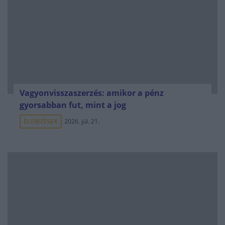
Vagyonvisszaszerzés: amikor a pénz
gyorsabban fut, mint a jog
ELEMZÉSEK
2026. júl. 21.