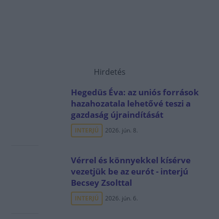
Hirdetés
Hegedüs Éva: az uniós források
hazahozatala lehetővé teszi a
gazdaság újraindítását
INTERJÚ
2026. jún. 8.
Vérrel és könnyekkel kísérve
vezetjük be az eurót - interjú
Becsey Zsolttal
INTERJÚ
2026. jún. 6.