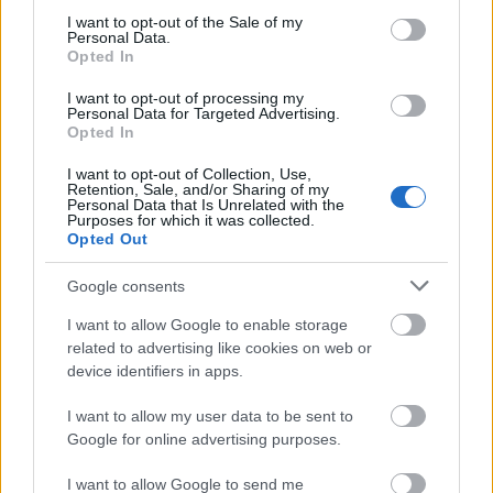
consent section.
I want to opt-out of the Sale of my
Personal Data.
Opted In
I want to opt-out of processing my
Personal Data for Targeted Advertising.
Opted In
El is dőlt, ki lesz a köztársasági elnök
I want to opt-out of Collection, Use,
Retention, Sale, and/or Sharing of my
HÍREK
egy órája
Personal Data that Is Unrelated with the
Purposes for which it was collected.
Opted Out
Történelmi paktum jött létre: új szövetség
Google consents
védi a Vörös-tenger békéjét
I want to allow Google to enable storage
GLOBÁL
2 órája
related to advertising like cookies on web or
device identifiers in apps.
I want to allow my user data to be sent to
Google for online advertising purposes.
I want to allow Google to send me