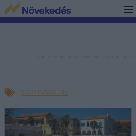
Az adatok időállapota: késleltetett. |
Jogi nyilatkozat
gyarmatosítás