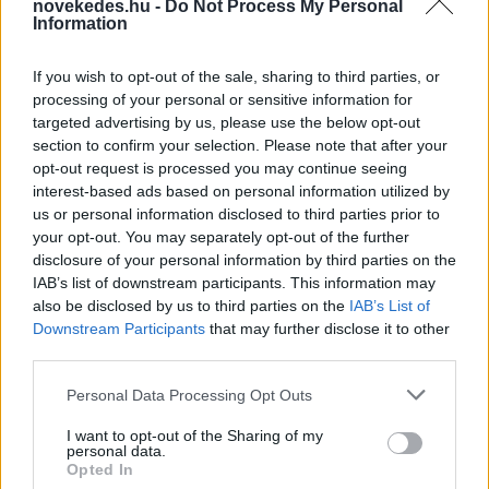
novekedes.hu -
Do Not Process My Personal
Information
If you wish to opt-out of the sale, sharing to third parties, or
Mi lett Alain Delon vagyonával? Adóhatósági
processing of your personal or sensitive information for
csavar a sztoriban
targeted advertising by us, please use the below opt-out
section to confirm your selection. Please note that after your
HÍREK
2026. júl. 19.
opt-out request is processed you may continue seeing
interest-based ads based on personal information utilized by
us or personal information disclosed to third parties prior to
FRISS HÍREK
your opt-out. You may separately opt-out of the further
disclosure of your personal information by third parties on the
IAB’s list of downstream participants. This information may
Durva vámokat vetett ki az orosz olajra
also be disclosed by us to third parties on the
IAB’s List of
Amerika
Downstream Participants
that may further disclose it to other
third parties.
HÍREK
6 perce
Please note that this website/app uses one or more Google
Personal Data Processing Opt Outs
services and may gather and store information including but
not limited to your visit or usage behaviour. You may click to
I want to opt-out of the Sharing of my
personal data.
grant or deny consent to Google and its third-party tags to
Opted In
use your data for below specified purposes in below Google