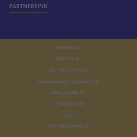
PARTNEREINK
IMPRESSZUM
KAPCSOLAT
JOGI NYILATKOZAT
ADATKEZELÉSI TÁJÉKOZTATÓ
MÉDIAAJÁNLAT
SZERZŐI JOGOK
ÁSZF
SÜTI TÁJÉKOZTATÓ