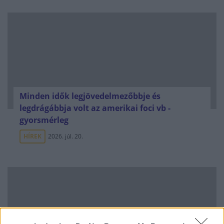
Minden idők legjövedelmezőbbje és
legdrágábbja volt az amerikai foci vb -
gyorsmérleg
HÍREK
2026. júl. 20.