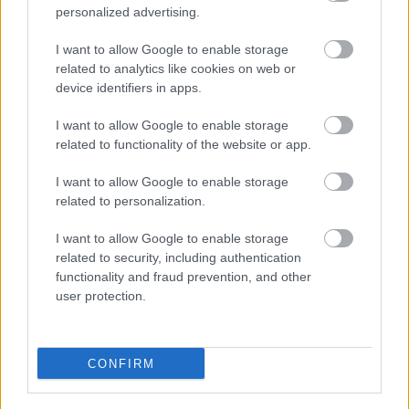
personalized advertising.
I want to allow Google to enable storage
related to analytics like cookies on web or
Menesztették a Nemzeti Kommunikációs
device identifiers in apps.
Hivatal és a Nemzeti Rendezvényszervező
Ügynökség vezetőit
I want to allow Google to enable storage
related to functionality of the website or app.
HÍREK
2 órája
I want to allow Google to enable storage
related to personalization.
Elképesztő, kiknek termelnek most
I want to allow Google to enable storage
hasznot Jeffrey Epstein magánszigetei
related to security, including authentication
functionality and fraud prevention, and other
HÍREK
3 órája
user protection.
CONFIRM