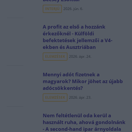
INTERJÚ
2026. jún. 6.
A profit az első a hozzánk
érkezőknél - Külföldi
befektetések jellemzői a V4-
ekben és Ausztriában
ELEMZÉSEK
2026. ápr. 24.
Mennyi adót fizetnek a
magyarok? Mikor jöhet az újabb
adócsökkentés?
ELEMZÉSEK
2026. ápr. 23.
Nem feltétlenül oda kerül a
használt ruha, ahová gondolnánk
- A second-hand ipar árnyoldala