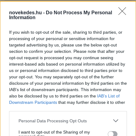
novekedes.hu -
Do Not Process My Personal
Information
If you wish to opt-out of the sale, sharing to third parties, or
processing of your personal or sensitive information for
Kéthónapos a Tisza-kormány: íme a mérleg!
targeted advertising by us, please use the below opt-out
section to confirm your selection. Please note that after your
ELEMZÉSEK
2026. júl. 21.
opt-out request is processed you may continue seeing
interest-based ads based on personal information utilized by
us or personal information disclosed to third parties prior to
your opt-out. You may separately opt-out of the further
disclosure of your personal information by third parties on the
IAB’s list of downstream participants. This information may
also be disclosed by us to third parties on the
IAB’s List of
Downstream Participants
that may further disclose it to other
third parties.
Please note that this website/app uses one or more Google
Personal Data Processing Opt Outs
services and may gather and store information including but
Uniós források: íme a teendők, amelyek a
not limited to your visit or usage behaviour. You may click to
I want to opt-out of the Sharing of my