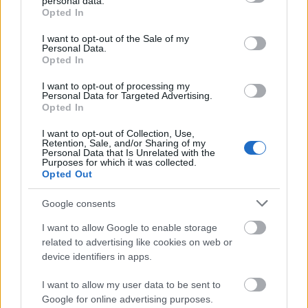
pénzek érkezéséhez még szükségesek
personal data.
grant or deny consent to Google and its third-party tags to
Opted In
use your data for below specified purposes in below Google
ELEMZÉSEK
2026. júl. 20.
consent section.
I want to opt-out of the Sale of my
Personal Data.
Opted In
I want to opt-out of processing my
Personal Data for Targeted Advertising.
Opted In
I want to opt-out of Collection, Use,
Retention, Sale, and/or Sharing of my
Personal Data that Is Unrelated with the
Purposes for which it was collected.
Opted Out
Minden idők legjövedelmezőbbje és
legdrágábbja volt az amerikai foci vb -
Google consents
gyorsmérleg
I want to allow Google to enable storage
HÍREK
2026. júl. 20.
related to advertising like cookies on web or
device identifiers in apps.
I want to allow my user data to be sent to
Google for online advertising purposes.