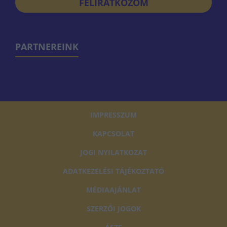
FELIRATKOZOM
PARTNEREINK
IMPRESSZUM
KAPCSOLAT
JOGI NYILATKOZAT
ADATKEZELÉSI TÁJÉKOZTATÓ
MÉDIAAJÁNLAT
SZERZŐI JOGOK