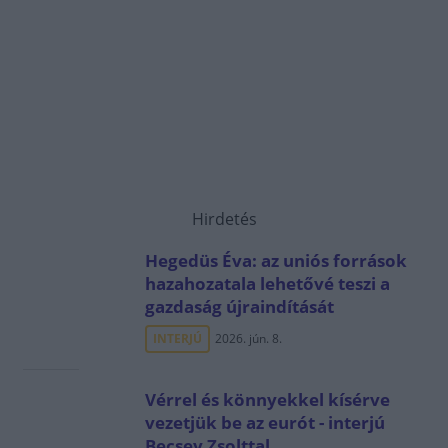
Hirdetés
Hegedüs Éva: az uniós források
hazahozatala lehetővé teszi a
gazdaság újraindítását
INTERJÚ
2026. jún. 8.
Vérrel és könnyekkel kísérve
vezetjük be az eurót - interjú
Becsey Zsolttal