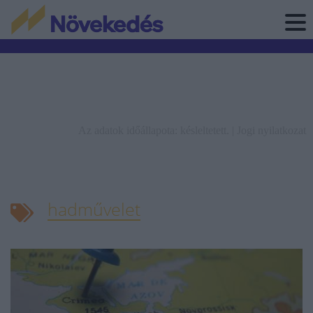
Az adatok időállapota: késleltetett. |
Jogi nyilatkozat
hadművelet