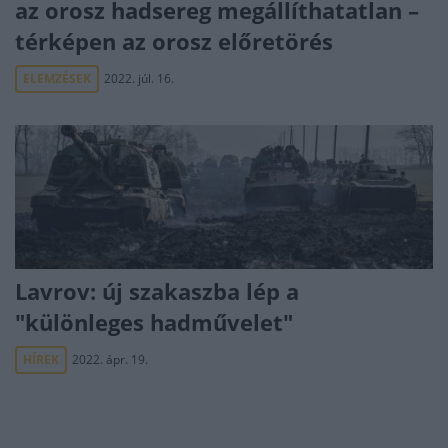
az orosz hadsereg megállíthatatlan –
térképen az orosz előretörés
ELEMZÉSEK
2022. júl. 16.
Lavrov: új szakaszba lép a
"különleges hadművelet"
HÍREK
2022. ápr. 19.