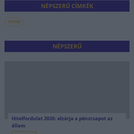
NÉPSZERŰ CÍMKÉK
#MNB
NÉPSZERŰ
Hitelfordulat 2026: elzárja a pénzcsapot az
állam