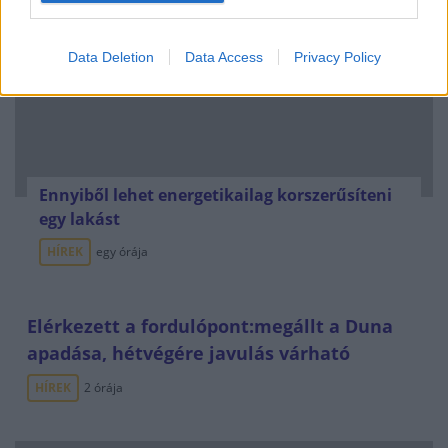
Data Deletion
Data Access
Privacy Policy
Ennyiből lehet energetikailag korszerűsíteni
egy lakást
HÍREK
egy órája
Elérkezett a fordulópont:megállt a Duna
apadása, hétvégére javulás várható
HÍREK
2 órája