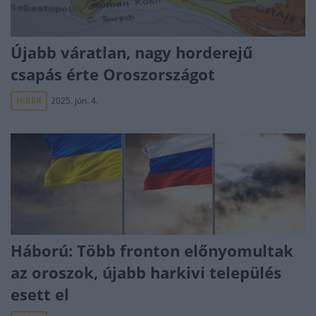
Újabb váratlan, nagy horderejű
csapás érte Oroszországot
HÍREK
2025. jún. 4.
Háború: Több fronton előnyomultak
az oroszok, újabb harkivi település
esett el