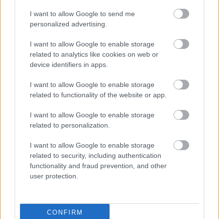
I want to allow Google to send me
personalized advertising.
I want to allow Google to enable storage
related to analytics like cookies on web or
device identifiers in apps.
Mi lett Alain Delon vagyonával? Adóhatósági
csavar a sztoriban
I want to allow Google to enable storage
related to functionality of the website or app.
HÍREK
2026. júl. 19.
I want to allow Google to enable storage
related to personalization.
FRISS HÍREK
I want to allow Google to enable storage
related to security, including authentication
Házban gazdagok, készpénzben szegények
functionality and fraud prevention, and other
a magyarok
user protection.
INGATLAN
17 perce
CONFIRM