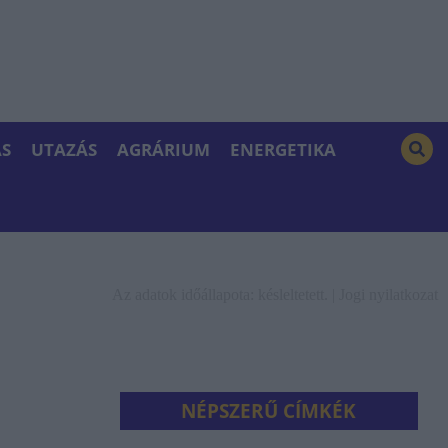
S
UTAZÁS
AGRÁRIUM
ENERGETIKA
Az adatok időállapota: késleltetett. |
Jogi nyilatkozat
NÉPSZERŰ CÍMKÉK