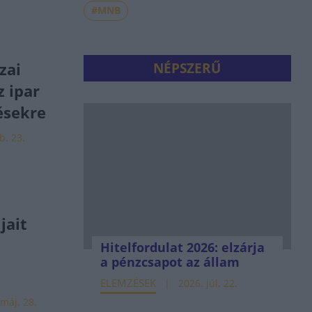
#MNB
zai
NÉPSZERŰ
 ipar
tésekre
b. 23.
jait
Hitelfordulat 2026: elzárja
a pénzcsapot az állam
ELEMZÉSEK
2026. júl. 22.
máj. 28.