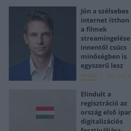
Jön a szélsebes
internet itthon 
a filmek
streamingelése
innentől csúcs
minőségben is
egyszerű lesz
INTERJÚ
2024. máj. 8
Elindult a
regisztráció az
ország első ipar
digitalizációs
fesztiváljára