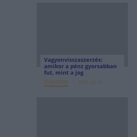
Vagyonvisszaszerzés:
amikor a pénz gyorsabban
fut, mint a jog
ELEMZÉSEK
2026. júl. 21.