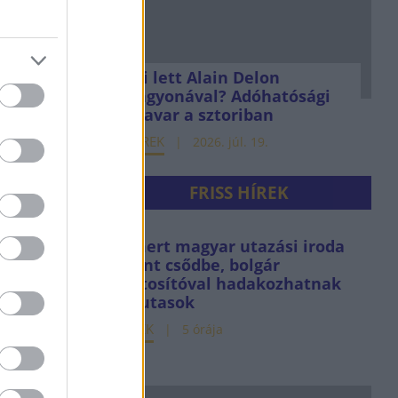
Mi lett Alain Delon
vagyonával? Adóhatósági
csavar a sztoriban
HÍREK
2026. júl. 19.
FRISS HÍREK
Ismert magyar utazási iroda
ment csődbe, bolgár
biztosítóval hadakozhatnak
az utasok
HÍREK
5 órája