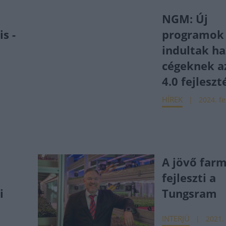
NGM: Új
is -
programok
indultak ha
cégeknek az
4.0 fejlesz
HÍREK
2024. fe
.
A jövő farm
fejleszti a
i
Tungsram
INTERJÚ
2021. 