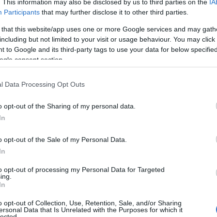
. This information may also be disclosed by us to third parties on the
IA
Participants
that may further disclose it to other third parties.
 that this website/app uses one or more Google services and may gath
including but not limited to your visit or usage behaviour. You may click 
 to Google and its third-party tags to use your data for below specifi
ogle consent section.
l Data Processing Opt Outs
o opt-out of the Sharing of my personal data.
In
o opt-out of the Sale of my Personal Data.
In
to opt-out of processing my Personal Data for Targeted
ing.
In
o opt-out of Collection, Use, Retention, Sale, and/or Sharing
ersonal Data that Is Unrelated with the Purposes for which it
lected.