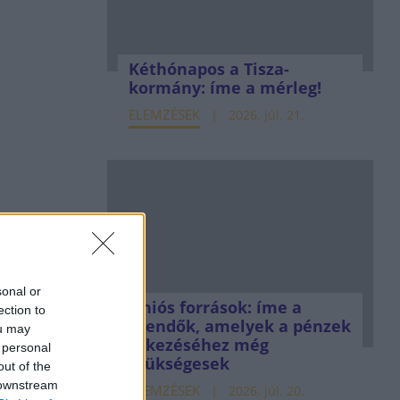
Kéthónapos a Tisza-
kormány: íme a mérleg!
ELEMZÉSEK
2026. júl. 21.
sonal or
Uniós források: íme a
ection to
teendők, amelyek a pénzek
ou may
érkezéséhez még
 personal
szükségesek
out of the
 downstream
ELEMZÉSEK
2026. júl. 20.