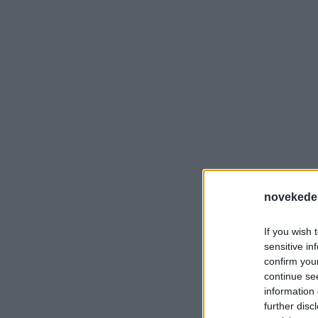
novekede
If you wish 
sensitive in
confirm you
continue se
information 
further disc