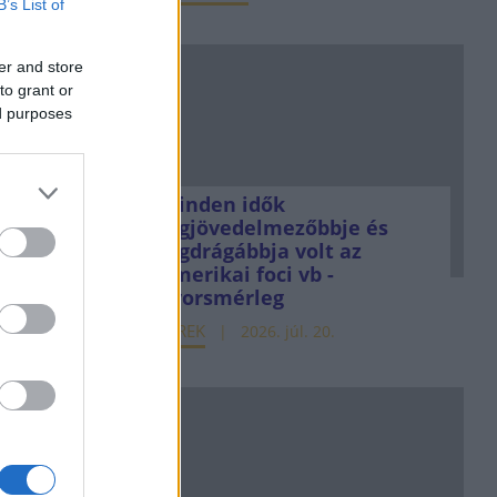
B’s List of
er and store
to grant or
ed purposes
Minden idők
legjövedelmezőbbje és
legdrágábbja volt az
amerikai foci vb -
gyorsmérleg
HÍREK
2026. júl. 20.