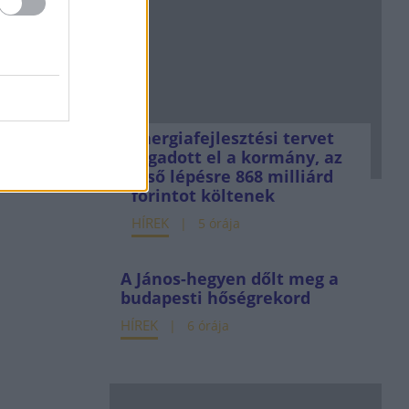
Energiafejlesztési tervet
fogadott el a kormány, az
első lépésre 868 milliárd
forintot költenek
HÍREK
5 órája
A János-hegyen dőlt meg a
budapesti hőségrekord
HÍREK
6 órája