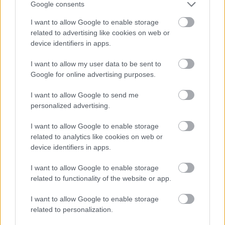
hivatal vezetőit
Google consents
HÍREK
2 órája
I want to allow Google to enable storage
related to advertising like cookies on web or
device identifiers in apps.
Spanyol határ: gyerekek százai várnak
I want to allow my user data to be sent to
bejutásra, egy siklóernyős átkelés közben
Google for online advertising purposes.
meghalt, 141-re nőtt a halottak száma
I want to allow Google to send me
HÍREK
3 órája
personalized advertising.
I want to allow Google to enable storage
related to analytics like cookies on web or
device identifiers in apps.
I want to allow Google to enable storage
related to functionality of the website or app.
I want to allow Google to enable storage
related to personalization.