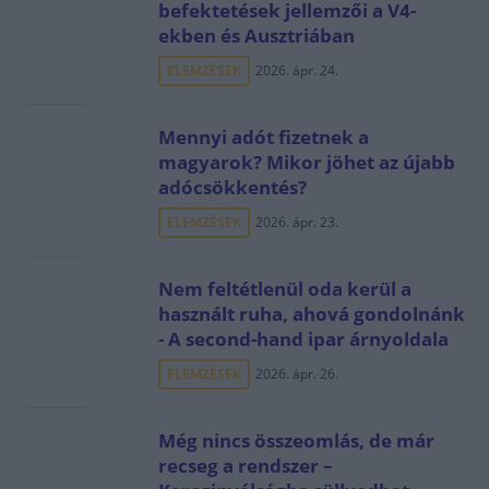
befektetések jellemzői a V4-
ekben és Ausztriában
ELEMZÉSEK
2026. ápr. 24.
Mennyi adót fizetnek a
magyarok? Mikor jöhet az újabb
adócsökkentés?
ELEMZÉSEK
2026. ápr. 23.
Nem feltétlenül oda kerül a
használt ruha, ahová gondolnánk
- A second-hand ipar árnyoldala
ELEMZÉSEK
2026. ápr. 26.
Még nincs összeomlás, de már
recseg a rendszer –