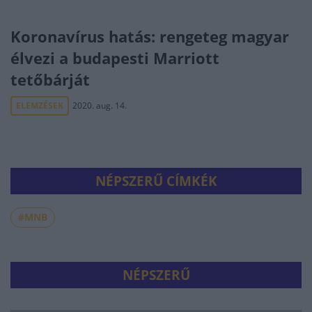
Koronavírus hatás: rengeteg magyar
élvezi a budapesti Marriott
tetőbárját
ELEMZÉSEK
2020. aug. 14.
NÉPSZERŰ CÍMKÉK
#MNB
NÉPSZERŰ