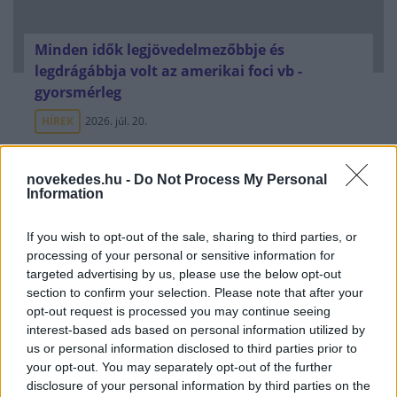
Minden idők legjövedelmezőbbje és
legdrágábbja volt az amerikai foci vb -
gyorsmérleg
HÍREK
2026. júl. 20.
novekedes.hu -
Do Not Process My Personal
Information
If you wish to opt-out of the sale, sharing to third parties, or
processing of your personal or sensitive information for
targeted advertising by us, please use the below opt-out
section to confirm your selection. Please note that after your
opt-out request is processed you may continue seeing
interest-based ads based on personal information utilized by
Mi lett Alain Delon vagyonával? Adóhatósági
us or personal information disclosed to third parties prior to
csavar a sztoriban
your opt-out. You may separately opt-out of the further
disclosure of your personal information by third parties on the
HÍREK
2026. júl. 19.