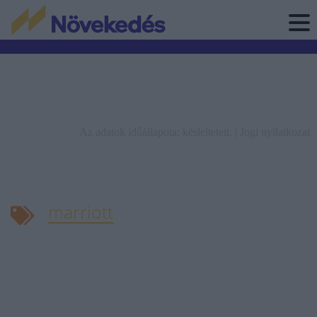
Az adatok időállapota: késleltetett. |
Jogi nyilatkozat
marriott