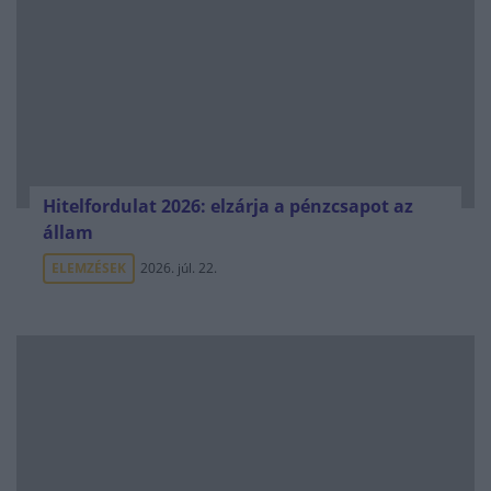
Hitelfordulat 2026: elzárja a pénzcsapot az
állam
ELEMZÉSEK
2026. júl. 22.