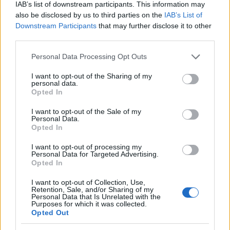
IAB’s list of downstream participants. This information may
also be disclosed by us to third parties on the
IAB’s List of
Downstream Participants
that may further disclose it to other
FRISS HÍREK
third parties.
Please note that this website/app uses one or more Google
Personal Data Processing Opt Outs
Megérkezett a hidegfront - térképen a friss
services and may gather and store information including but
not limited to your visit or usage behaviour. You may click to
I want to opt-out of the Sharing of my
helyzet
personal data.
grant or deny consent to Google and its third-party tags to
Opted In
use your data for below specified purposes in below Google
HÍREK
2 órája
consent section.
I want to opt-out of the Sale of my
Personal Data.
Opted In
I want to opt-out of processing my
Personal Data for Targeted Advertising.
Opted In
I want to opt-out of Collection, Use,
Retention, Sale, and/or Sharing of my
Personal Data that Is Unrelated with the
Purposes for which it was collected.
Kormányinfó: még augusztusban
Opted Out
megválaszthatják a vagyonvisszaszerzési