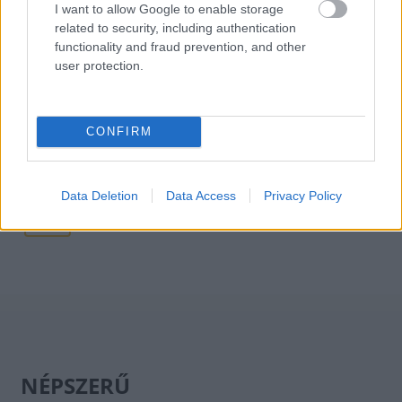
Ezer hajóból állhat a híres orosz árnyékflotta,
I want to allow Google to enable storage
amely kijátssza a nyugati szankciókat
related to security, including authentication
functionality and fraud prevention, and other
HÍREK
4 órája
user protection.
Feszültség Olaszország és Spanyolország
CONFIRM
között: az olaszok ellen ellenőrzést akar
bevezetni Madrid, gyorsan megérkezett a
válasz
Data Deletion
Data Access
Privacy Policy
HÍREK
4 órája
NÉPSZERŰ