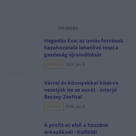
Hirdetés
Hegedüs Éva: az uniós források
hazahozatala lehetővé teszi a
gazdaság újraindítását
INTERJÚ
2026. jún. 8.
Vérrel és könnyekkel kísérve
vezetjük be az eurót - interjú
Becsey Zsolttal
INTERJÚ
2026. jún. 6.
A profit az első a hozzánk
érkezőknél - Külföldi