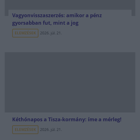
Vagyonvisszaszerzés: amikor a pénz
gyorsabban fut, mint a jog
ELEMZÉSEK
2026. júl. 21.
Kéthónapos a Tisza-kormány: íme a mérleg!
ELEMZÉSEK
2026. júl. 21.