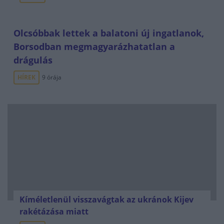
Olcsóbbak lettek a balatoni új ingatlanok,
Borsodban megmagyarázhatatlan a
drágulás
HÍREK
9 órája
Kíméletlenül visszavágtak az ukránok Kijev
rakétázása miatt