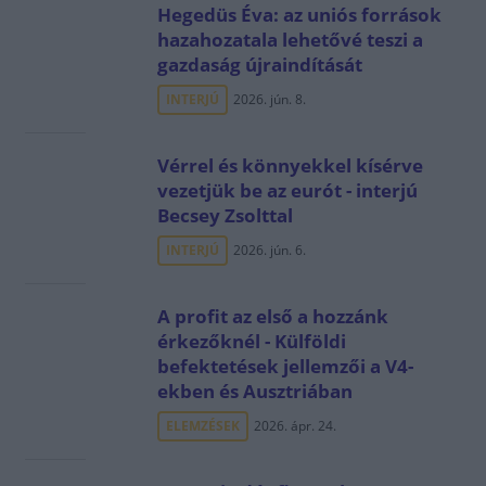
Hegedüs Éva: az uniós források
hazahozatala lehetővé teszi a
gazdaság újraindítását
INTERJÚ
2026. jún. 8.
Vérrel és könnyekkel kísérve
vezetjük be az eurót - interjú
Becsey Zsolttal
INTERJÚ
2026. jún. 6.
A profit az első a hozzánk
érkezőknél - Külföldi
befektetések jellemzői a V4-
ekben és Ausztriában
ELEMZÉSEK
2026. ápr. 24.