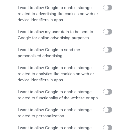
Heaven Street Seven: nézz vissza, és nézd
I want to allow Google to enable storage
vissza!
related to advertising like cookies on web or
device identifiers in apps.
LIFESTYLE
6 órája
I want to allow my user data to be sent to
Google for online advertising purposes.
Az éjszakai támadások mérlege az ukrán-
I want to allow Google to send me
orosz határon: 3 civil halott, 13 sebesült
personalized advertising.
HÍREK
7 órája
I want to allow Google to enable storage
related to analytics like cookies on web or
device identifiers in apps.
I want to allow Google to enable storage
related to functionality of the website or app.
I want to allow Google to enable storage
NÉPSZERŰ
related to personalization.
I want to allow Google to enable storage