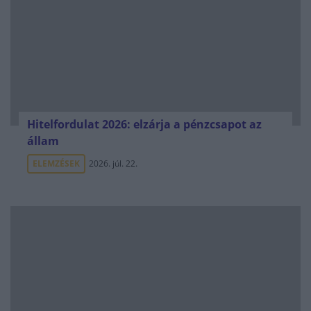
Hitelfordulat 2026: elzárja a pénzcsapot az
állam
ELEMZÉSEK
2026. júl. 22.