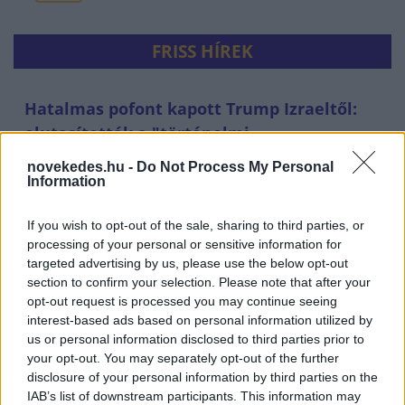
FRISS HÍREK
Hatalmas pofont kapott Trump Izraeltől:
elutasították a "történelmi
békemegállapodását"
novekedes.hu -
Do Not Process My Personal
Information
HÍREK
egy órája
If you wish to opt-out of the sale, sharing to third parties, or
processing of your personal or sensitive information for
targeted advertising by us, please use the below opt-out
section to confirm your selection. Please note that after your
opt-out request is processed you may continue seeing
interest-based ads based on personal information utilized by
us or personal information disclosed to third parties prior to
your opt-out. You may separately opt-out of the further
disclosure of your personal information by third parties on the
IAB’s list of downstream participants. This information may