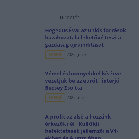
Hirdetés
Hegedüs Éva: az uniós források
hazahozatala lehetővé teszi a
gazdaság újraindítását
INTERJÚ
2026. jún. 8.
Vérrel és könnyekkel kísérve
vezetjük be az eurót - interjú
Becsey Zsolttal
INTERJÚ
2026. jún. 6.
A profit az első a hozzánk
érkezőknél - Külföldi
befektetések jellemzői a V4-
ekben és Ausztriában