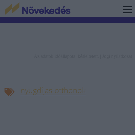
Az adatok időállapota: késleltetett. |
Jogi nyilatkozat
nyugdíjas otthonok