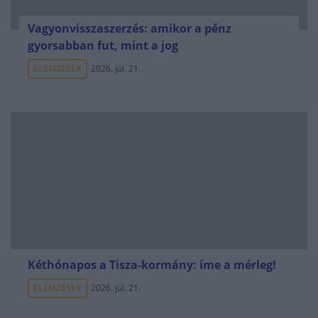
Vagyonvisszaszerzés: amikor a pénz
gyorsabban fut, mint a jog
ELEMZÉSEK
2026. júl. 21.
Kéthónapos a Tisza-kormány: íme a mérleg!
ELEMZÉSEK
2026. júl. 21.