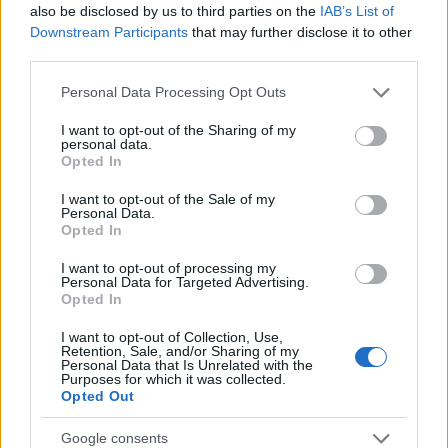
Megjött a kimutatás: ennyi áramot sikerült
also be disclosed by us to third parties on the
IAB’s List of
megtakarítani a vonatlassításokkal
Downstream Participants
that may further disclose it to other
third parties.
HÍREK
4 órája
Please note that this website/app uses one or more Google
Personal Data Processing Opt Outs
services and may gather and store information including but
not limited to your visit or usage behaviour. You may click to
I want to opt-out of the Sharing of my
Olasz lap: dzsihadista hálózatokra és a
personal data.
grant or deny consent to Google and its third-party tags to
ceutai bevándorlás biztonsági kockázataira
Opted In
use your data for below specified purposes in below Google
figyelmeztetnek a titkosszolgálatok
consent section.
I want to opt-out of the Sale of my
Personal Data.
HÍREK
6 órája
Opted In
I want to opt-out of processing my
Personal Data for Targeted Advertising.
Opted In
I want to opt-out of Collection, Use,
Retention, Sale, and/or Sharing of my
Personal Data that Is Unrelated with the
Purposes for which it was collected.
Opted Out
Google consents