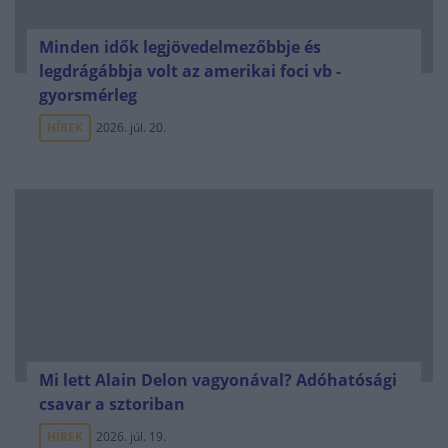
Minden idők legjövedelmezőbbje és
legdrágábbja volt az amerikai foci vb -
gyorsmérleg
HÍREK
2026. júl. 20.
Mi lett Alain Delon vagyonával? Adóhatósági
csavar a sztoriban
HÍREK
2026. júl. 19.