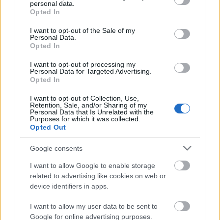
personal data.
grant or deny consent to Google and its third-party tags to
Opted In
use your data for below specified purposes in below Google
consent section.
I want to opt-out of the Sale of my
Personal Data.
Opted In
I want to opt-out of processing my
Personal Data for Targeted Advertising.
Opted In
Olasz lap: dzsihadista hálózatokra és a ceutai
I want to opt-out of Collection, Use,
bevándorlás biztonsági kockázataira
Retention, Sale, and/or Sharing of my
Personal Data that Is Unrelated with the
figyelmeztetnek a titkosszolgálatok
Purposes for which it was collected.
Opted Out
HÍREK
5 órája
Google consents
Heaven Street Seven: nézz vissza, és nézd
I want to allow Google to enable storage
related to advertising like cookies on web or
vissza!
device identifiers in apps.
LIFESTYLE
5 órája
I want to allow my user data to be sent to
Google for online advertising purposes.