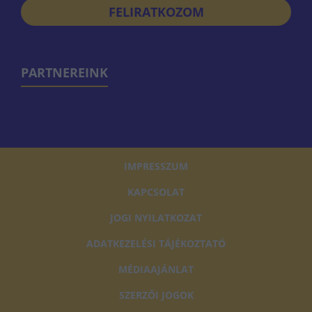
FELIRATKOZOM
PARTNEREINK
IMPRESSZUM
KAPCSOLAT
JOGI NYILATKOZAT
ADATKEZELÉSI TÁJÉKOZTATÓ
MÉDIAAJÁNLAT
SZERZŐI JOGOK