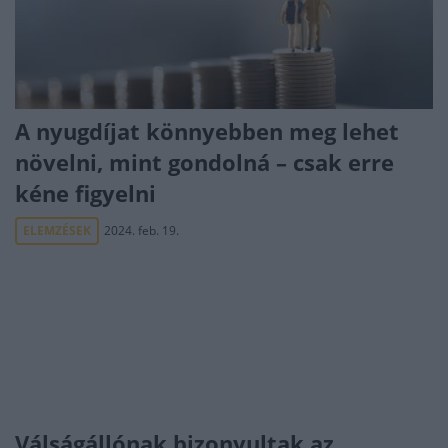
A nyugdíjat könnyebben meg lehet
növelni, mint gondolná – csak erre
kéne figyelni
ELEMZÉSEK
2024. feb. 19.
Válságállónak bizonyultak az