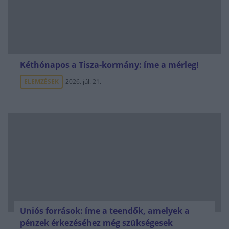
Kéthónapos a Tisza-kormány: íme a mérleg!
ELEMZÉSEK
2026. júl. 21.
Uniós források: íme a teendők, amelyek a
pénzek érkezéséhez még szükségesek