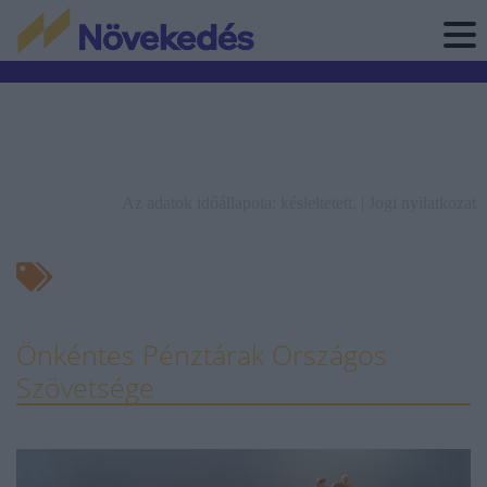
Az adatok időállapota: késleltetett. |
Jogi nyilatkozat
Önkéntes Pénztárak Országos
Szövetsége