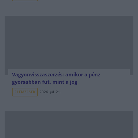
Vagyonvisszaszerzés: amikor a pénz
gyorsabban fut, mint a jog
ELEMZÉSEK
2026. júl. 21.