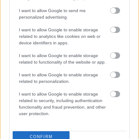
I want to allow Google to send me
personalized advertising.
I want to allow Google to enable storage
related to analytics like cookies on web or
device identifiers in apps.
I want to allow Google to enable storage
Az éjszakai támadások mérlege az ukrán-
related to functionality of the website or app.
orosz határon: 3 civil halott, 13 sebesült
I want to allow Google to enable storage
HÍREK
6 órája
related to personalization.
I want to allow Google to enable storage
Hét egyszerű szokás, amivel energiát
related to security, including authentication
functionality and fraud prevention, and other
takaríthatunk meg otthonunkban
user protection.
HÍREK
6 órája
CONFIRM