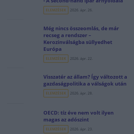
- A second-hand ipar árnyoldala
ELEMZÉSEK
2026. ápr. 26.
Még nincs összeomlás, de már
recseg a rendszer –
Kerozinválságba süllyedhet
Európa
ELEMZÉSEK
2026. ápr. 22.
Visszatér az állam? Így változott a
gazdaságpolitika a válságok után
ELEMZÉSEK
2026. ápr. 28.
OECD: tíz éve nem volt ilyen
magas az adószint
ELEMZÉSEK
2026. ápr. 23.