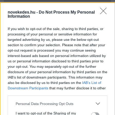
novekedes.hu -
Do Not Process My Personal
Information
If you wish to opt-out of the sale, sharing to third parties, or
Mi lett Alain Delon vagyonával? Adóhatósági
processing of your personal or sensitive information for
targeted advertising by us, please use the below opt-out
csavar a sztoriban
section to confirm your selection. Please note that after your
HÍREK
2026. júl. 19.
opt-out request is processed you may continue seeing
interest-based ads based on personal information utilized by
us or personal information disclosed to third parties prior to
FRISS HÍREK
your opt-out. You may separately opt-out of the further
disclosure of your personal information by third parties on the
IAB’s list of downstream participants. This information may
Megjött a kimutatás: ennyi áramot
also be disclosed by us to third parties on the
IAB’s List of
Downstream Participants
that may further disclose it to other
sikerült megtakarítani a
third parties.
vonatlassításokkal
Please note that this website/app uses one or more Google
Personal Data Processing Opt Outs
HÍREK
3 órája
services and may gather and store information including but
not limited to your visit or usage behaviour. You may click to
I want to opt-out of the Sharing of my