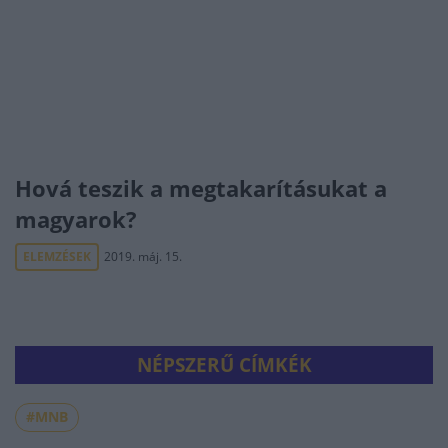
Hová teszik a megtakarításukat a
magyarok?
ELEMZÉSEK
2019. máj. 15.
NÉPSZERŰ CÍMKÉK
#MNB