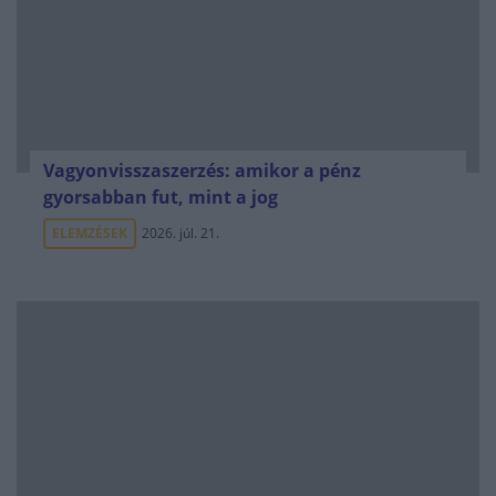
Vagyonvisszaszerzés: amikor a pénz
gyorsabban fut, mint a jog
ELEMZÉSEK
2026. júl. 21.