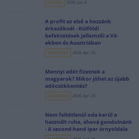
INTERJÚ
2026. jún. 6.
A profit az első a hozzánk
érkezőknél - Külföldi
befektetések jellemzői a V4-
ekben és Ausztriában
ELEMZÉSEK
2026. ápr. 24.
Mennyi adót fizetnek a
magyarok? Mikor jöhet az újabb
adócsökkentés?
ELEMZÉSEK
2026. ápr. 23.
Nem feltétlenül oda kerül a
használt ruha, ahová gondolnánk
- A second-hand ipar árnyoldala
ELEMZÉSEK
2026. ápr. 26.