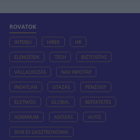
ROVATOK
INTERJÚ
HÍREK
HR
ELEMZÉSEK
TECH
BIZTOSÍTÁS
VÁLLALKOZÁS
NAV INFOTÁR
INGATLAN
UTAZÁS
PÉNZÜGY
ÉLETMÓD
GLOBÁL
BEFEKTETÉS
AGRÁRIUM
ADÓZÁS
AUTÓ
BOR ÉS GASZTRONÓMIA