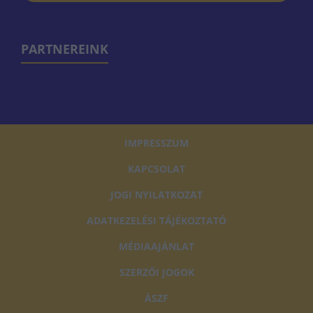
PARTNEREINK
IMPRESSZUM
KAPCSOLAT
JOGI NYILATKOZAT
ADATKEZELÉSI TÁJÉKOZTATÓ
MÉDIAAJÁNLAT
SZERZŐI JOGOK
ÁSZF