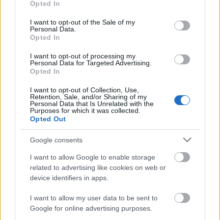
Opted In
use your data for below specified purposes in below Google
consent section.
I want to opt-out of the Sale of my
Personal Data.
Opted In
I want to opt-out of processing my
Personal Data for Targeted Advertising.
Ezer hajóból állhat a híres orosz árnyékflotta
Opted In
HÍREK
egy órája
I want to opt-out of Collection, Use,
Retention, Sale, and/or Sharing of my
Personal Data that Is Unrelated with the
Purposes for which it was collected.
Opted Out
Feszültség Olaszország és Spanyolország
között: az olaszok ellen ellenőrzést akar
Google consents
bevezetni Madrid, gyorsan megérkezett a
I want to allow Google to enable storage
válasz
related to advertising like cookies on web or
device identifiers in apps.
HÍREK
egy órája
I want to allow my user data to be sent to
Google for online advertising purposes.