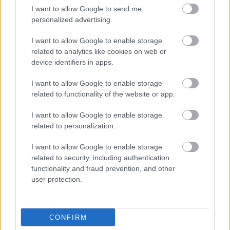
I want to allow Google to send me
personalized advertising.
I want to allow Google to enable storage
related to analytics like cookies on web or
device identifiers in apps.
Megengedi Trump, hogy ukránok gyártsanak
I want to allow Google to enable storage
amerikai fegyvereket?
related to functionality of the website or app.
HÍREK
2 órája
I want to allow Google to enable storage
related to personalization.
I want to allow Google to enable storage
Reptéri buszsofőr rúgta le a földre a
related to security, including authentication
robbanószer-drónt Lipcsében
functionality and fraud prevention, and other
user protection.
HÍREK
3 órája
CONFIRM