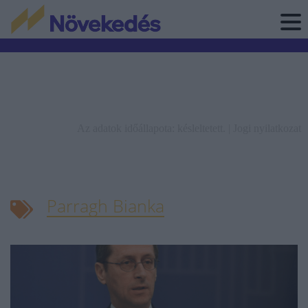
Az adatok időállapota: késleltetett. |
Jogi nyilatkozat
Parragh Bianka