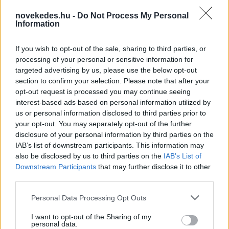
novekedes.hu -
Do Not Process My Personal
Mi lett Alain Delon vagyonával? Adóhatósági
Information
csavar a sztoriban
If you wish to opt-out of the sale, sharing to third parties, or
HÍREK
2026. júl. 19.
processing of your personal or sensitive information for
targeted advertising by us, please use the below opt-out
section to confirm your selection. Please note that after your
FRISS HÍREK
opt-out request is processed you may continue seeing
interest-based ads based on personal information utilized by
us or personal information disclosed to third parties prior to
Spanyol határ: gyerekek százai várják
your opt-out. You may separately opt-out of the further
bejutást, egy siklóernyős átkelés közben
disclosure of your personal information by third parties on the
meghalt, 141-re nőtt a halottak száma
IAB’s list of downstream participants. This information may
also be disclosed by us to third parties on the
IAB’s List of
HÍREK
20 perce
Downstream Participants
that may further disclose it to other
third parties.
Please note that this website/app uses one or more Google
Personal Data Processing Opt Outs
services and may gather and store information including but
not limited to your visit or usage behaviour. You may click to
I want to opt-out of the Sharing of my
personal data.
grant or deny consent to Google and its third-party tags to