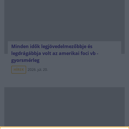
Minden idők legjövedelmezőbbje és
legdrágábbja volt az amerikai foci vb -
gyorsmérleg
HÍREK
2026. júl. 20.