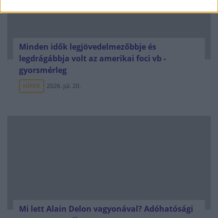
Minden idők legjövedelmezőbbje és
legdrágábbja volt az amerikai foci vb -
gyorsmérleg
HÍREK
2026. júl. 20.
Mi lett Alain Delon vagyonával? Adóhatósági