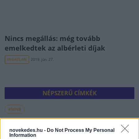
Nincs megállás: még tovább
emelkedtek az albérleti díjak
INGATLAN
2019. jún. 27.
NÉPSZERŰ CÍMKÉK
#MNB
novekedes.hu -
Do Not Process My Personal
NÉPSZERŰ
Information