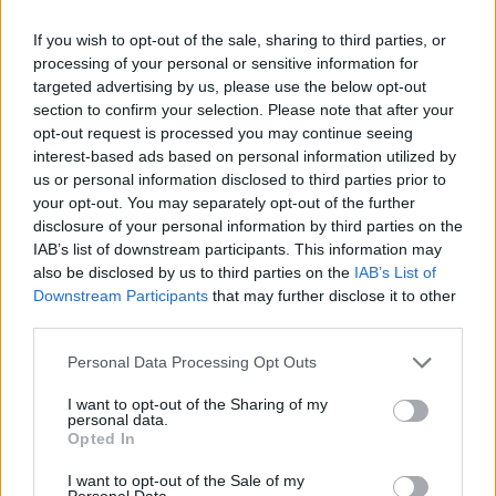
If you wish to opt-out of the sale, sharing to third parties, or
processing of your personal or sensitive information for
targeted advertising by us, please use the below opt-out
section to confirm your selection. Please note that after your
opt-out request is processed you may continue seeing
interest-based ads based on personal information utilized by
us or personal information disclosed to third parties prior to
your opt-out. You may separately opt-out of the further
disclosure of your personal information by third parties on the
IAB’s list of downstream participants. This information may
Hitelfordulat 2026: elzárja a pénzcsapot az
also be disclosed by us to third parties on the
IAB’s List of
állam
Downstream Participants
that may further disclose it to other
ELEMZÉSEK
2026. júl. 22.
third parties.
Please note that this website/app uses one or more Google
Personal Data Processing Opt Outs
services and may gather and store information including but
not limited to your visit or usage behaviour. You may click to
I want to opt-out of the Sharing of my
personal data.
grant or deny consent to Google and its third-party tags to
Opted In
use your data for below specified purposes in below Google
consent section.
I want to opt-out of the Sale of my
Personal Data.