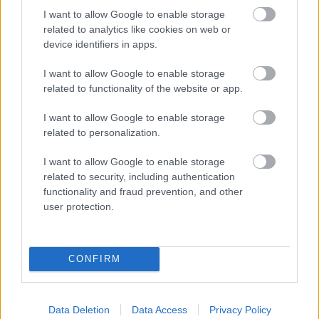
ELEMZÉSEK
2026. júl. 21.
I want to allow Google to enable storage
related to analytics like cookies on web or
device identifiers in apps.
I want to allow Google to enable storage
related to functionality of the website or app.
I want to allow Google to enable storage
related to personalization.
I want to allow Google to enable storage
related to security, including authentication
Uniós források: íme a teendők, amelyek a
functionality and fraud prevention, and other
pénzek érkezéséhez még szükségesek
user protection.
ELEMZÉSEK
2026. júl. 20.
CONFIRM
Data Deletion
Data Access
Privacy Policy