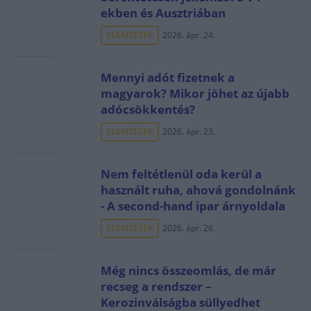
ekben és Ausztriában
ELEMZÉSEK
2026. ápr. 24.
Mennyi adót fizetnek a
magyarok? Mikor jöhet az újabb
adócsökkentés?
ELEMZÉSEK
2026. ápr. 23.
Nem feltétlenül oda kerül a
használt ruha, ahová gondolnánk
- A second-hand ipar árnyoldala
ELEMZÉSEK
2026. ápr. 26.
Még nincs összeomlás, de már
recseg a rendszer –
Kerozinválságba süllyedhet