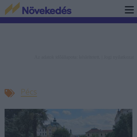
Az adatok időállapota: késleltetett. |
Jogi nyilatkozat
Pécs