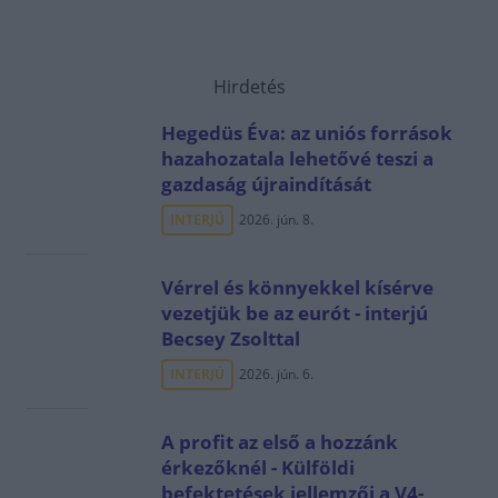
Hirdetés
Hegedüs Éva: az uniós források
hazahozatala lehetővé teszi a
gazdaság újraindítását
INTERJÚ
2026. jún. 8.
Vérrel és könnyekkel kísérve
vezetjük be az eurót - interjú
Becsey Zsolttal
INTERJÚ
2026. jún. 6.
A profit az első a hozzánk
érkezőknél - Külföldi
befektetések jellemzői a V4-