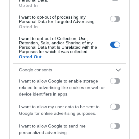
Opted In
I want to opt-out of processing my
Personal Data for Targeted Advertising.
Opted In
Vagyonvisszaszerzés: amikor a pénz
gyorsabban fut, mint a jog
I want to opt-out of Collection, Use,
Retention, Sale, and/or Sharing of my
ELEMZÉSEK
2026. júl. 21.
Personal Data that Is Unrelated with the
Purposes for which it was collected.
Opted Out
Google consents
I want to allow Google to enable storage
related to advertising like cookies on web or
device identifiers in apps.
I want to allow my user data to be sent to
Google for online advertising purposes.
I want to allow Google to send me
Kéthónapos a Tisza-kormány: íme a mérleg!
personalized advertising.