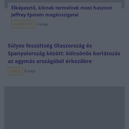
Elképesztő, kiknek termelnek most hasznot
Jeffrey Epstein magánszigetei
ELEMZÉSEK
3 órája
Súlyos feszültség Olaszország és
Spanyolország között: kölcsönös korlátozás
az egymás országából érkezőkre
HÍREK
9 órája