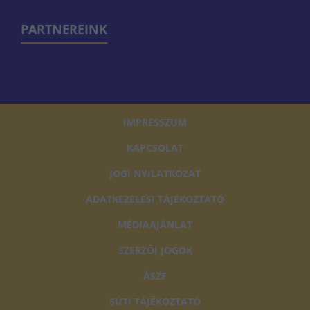
PARTNEREINK
IMPRESSZUM
KAPCSOLAT
JOGI NYILATKOZAT
ADATKEZELÉSI TÁJÉKOZTATÓ
MÉDIAAJÁNLAT
SZERZŐI JOGOK
ÁSZF
SÜTI TÁJÉKOZTATÓ