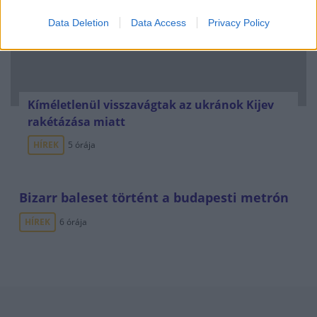
Data Deletion
Data Access
Privacy Policy
Kíméletlenül visszavágtak az ukránok Kijev
rakétázása miatt
HÍREK
5 órája
Bizarr baleset történt a budapesti metrón
HÍREK
6 órája