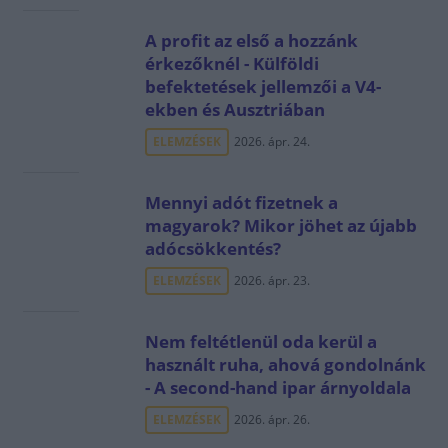
A profit az első a hozzánk
érkezőknél - Külföldi
befektetések jellemzői a V4-
ekben és Ausztriában
ELEMZÉSEK
2026. ápr. 24.
Mennyi adót fizetnek a
magyarok? Mikor jöhet az újabb
adócsökkentés?
ELEMZÉSEK
2026. ápr. 23.
Nem feltétlenül oda kerül a
használt ruha, ahová gondolnánk
- A second-hand ipar árnyoldala
ELEMZÉSEK
2026. ápr. 26.