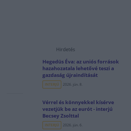
Hirdetés
Hegedüs Éva: az uniós források
hazahozatala lehetővé teszi a
gazdaság újraindítását
INTERJÚ
2026. jún. 8.
Vérrel és könnyekkel kísérve
vezetjük be az eurót - interjú
Becsey Zsolttal
INTERJÚ
2026. jún. 6.