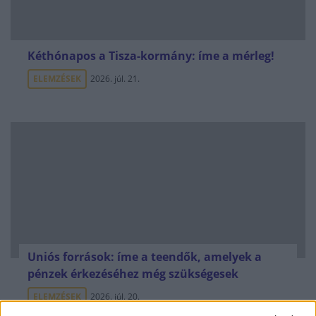
Kéthónapos a Tisza-kormány: íme a mérleg!
ELEMZÉSEK
2026. júl. 21.
Uniós források: íme a teendők, amelyek a
pénzek érkezéséhez még szükségesek
ELEMZÉSEK
2026. júl. 20.