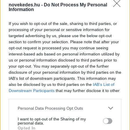
novekedes.hu -
Do Not Process My Personal
Information
If you wish to opt-out of the sale, sharing to third parties, or
processing of your personal or sensitive information for
targeted advertising by us, please use the below opt-out
section to confirm your selection. Please note that after your
opt-out request is processed you may continue seeing
interest-based ads based on personal information utilized by
Minden idők legjövedelmezőbbje és
us or personal information disclosed to third parties prior to
legdrágábbja volt az amerikai foci vb -
your opt-out. You may separately opt-out of the further
gyorsmérleg
disclosure of your personal information by third parties on the
IAB’s list of downstream participants. This information may
HÍREK
2026. júl. 20.
also be disclosed by us to third parties on the
IAB’s List of
Downstream Participants
that may further disclose it to other
third parties.
Please note that this website/app uses one or more Google
Personal Data Processing Opt Outs
services and may gather and store information including but
not limited to your visit or usage behaviour. You may click to
I want to opt-out of the Sharing of my
personal data.
grant or deny consent to Google and its third-party tags to
Opted In