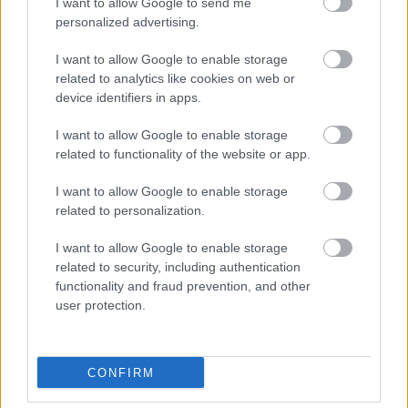
I want to allow Google to send me
personalized advertising.
I want to allow Google to enable storage
related to analytics like cookies on web or
device identifiers in apps.
Vízhiány mellett erdőtűz sújtja a Garda-tavat:
I want to allow Google to enable storage
kétszáz embert menekítettek ki
related to functionality of the website or app.
HÍREK
2 órája
I want to allow Google to enable storage
related to personalization.
Olcsóbbak lettek a balatoni új ingatlanok,
I want to allow Google to enable storage
Borsodban megmagyarázhatatlan a
related to security, including authentication
drágulás
functionality and fraud prevention, and other
user protection.
HÍREK
4 órája
CONFIRM