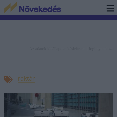
Az adatok időállapota: késleltetett. |
Jogi nyilatkozat
raktár