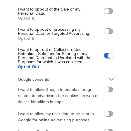
use your data for below specified purposes in below Google
consent section.
I want to opt-out of the Sale of my
Personal Data.
Opted In
Mi lett Alain Delon vagyonával? Adóhatósági
I want to opt-out of processing my
csavar a sztoriban
Personal Data for Targeted Advertising.
Opted In
HÍREK
2026. júl. 19.
I want to opt-out of Collection, Use,
Retention, Sale, and/or Sharing of my
Personal Data that Is Unrelated with the
FRISS HÍREK
Purposes for which it was collected.
Opted Out
Azonosítatlan drón robbant fel a Transz-
Google consents
Balkán gázvezeték közelében Bulgáriában
I want to allow Google to enable storage
related to advertising like cookies on web or
HÍREK
2 órája
device identifiers in apps.
I want to allow my user data to be sent to
Google for online advertising purposes.