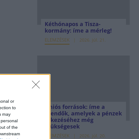
Kéthónapos a Tisza-
kormány: íme a mérleg!
ELEMZÉSEK
2026. júl. 21.
sonal or
Uniós források: íme a
ection to
teendők, amelyek a pénzek
ou may
érkezéséhez még
 personal
szükségesek
out of the
 downstream
ELEMZÉSEK
2026. júl. 20.