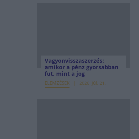
Vagyonvisszaszerzés:
amikor a pénz gyorsabban
fut, mint a jog
ELEMZÉSEK
2026. júl. 21.