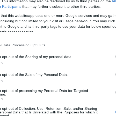
. This information may also be disclosed by us to third parties on the
IA
Participants
that may further disclose it to other third parties.
 that this website/app uses one or more Google services and may gath
including but not limited to your visit or usage behaviour. You may click 
 to Google and its third-party tags to use your data for below specifi
ogle consent section.
l Data Processing Opt Outs
o opt-out of the Sharing of my personal data.
In
o opt-out of the Sale of my Personal Data.
In
to opt-out of processing my Personal Data for Targeted
ing.
In
o opt-out of Collection, Use, Retention, Sale, and/or Sharing
ersonal Data that Is Unrelated with the Purposes for which it
lected.