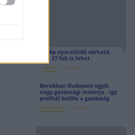
Szép nyaralóidő várható,
de 37 fok is lehet
HÍREK
2 órája
Berobban Budapest egyik
nagy gazdasági motorja - így
profitál belőle a gazdaság
ELEMZÉSEK
2 órája