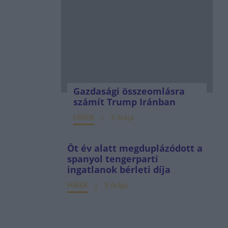
Gazdasági összeomlásra
számít Trump Iránban
HÍREK
3 órája
Öt év alatt megduplázódott a
spanyol tengerparti
ingatlanok bérleti díja
HÍREK
9 órája