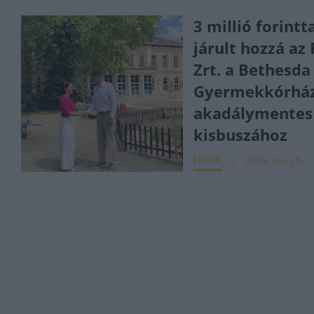
3 millió forintt
járult hozzá az
Zrt. a Bethesda
Gyermekkórhá
akadálymentes
kisbuszához
HÍREK
2025. júl. 25.