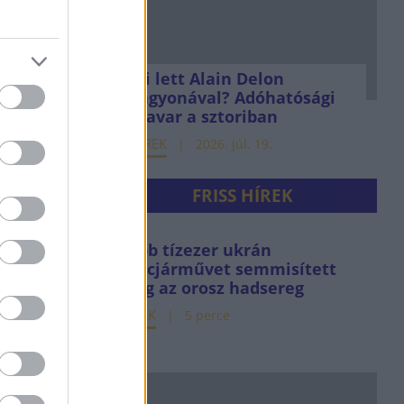
Mi lett Alain Delon
vagyonával? Adóhatósági
csavar a sztoriban
HÍREK
2026. júl. 19.
FRISS HÍREK
Több tízezer ukrán
harcjárművet semmisített
meg az orosz hadsereg
HÍREK
5 perce