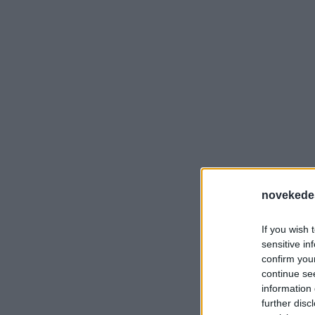
novekede
If you wish 
sensitive in
confirm you
continue se
information 
further disc