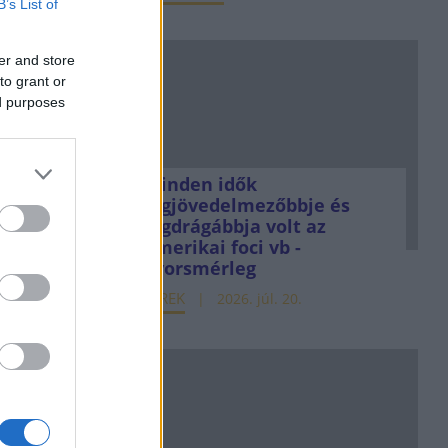
B’s List of
er and store
to grant or
ed purposes
Minden idők
legjövedelmezőbbje és
legdrágábbja volt az
amerikai foci vb -
gyorsmérleg
HÍREK
2026. júl. 20.