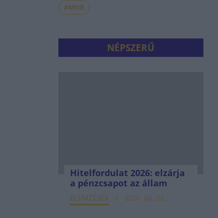
#MNB
NÉPSZERŰ
Hitelfordulat 2026: elzárja
a pénzcsapot az állam
ELEMZÉSEK
2026. júl. 22.