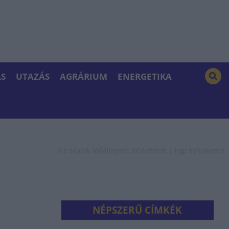
S
UTAZÁS
AGRÁRIUM
ENERGETIKA
Az adatok időállapota: késleltetett. |
Jogi nyilatkozat
NÉPSZERŰ CÍMKÉK