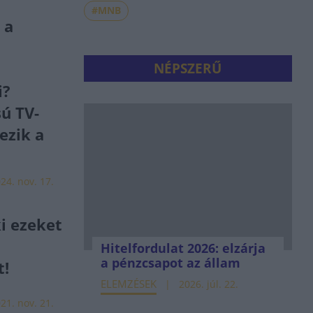
#MNB
 a
NÉPSZERŰ
i?
ú TV-
ezik a
24. nov. 17.
i ezeket
Hitelfordulat 2026: elzárja
a pénzcsapot az állam
t!
ELEMZÉSEK
2026. júl. 22.
21. nov. 21.