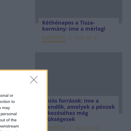
Kéthónapos a Tisza-
kormány: íme a mérleg!
ELEMZÉSEK
2026. júl. 21.
sonal or
Uniós források: íme a
ection to
teendők, amelyek a pénzek
ou may
érkezéséhez még
 personal
szükségesek
out of the
 downstream
ELEMZÉSEK
2026. júl. 20.