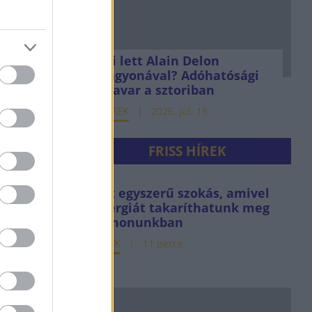
Mi lett Alain Delon
vagyonával? Adóhatósági
csavar a sztoriban
HÍREK
2026. júl. 19.
FRISS HÍREK
Hét egyszerű szokás, amivel
energiát takaríthatunk meg
otthonunkban
HÍREK
11 perce