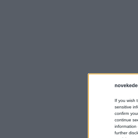
novekede
If you wish 
sensitive in
confirm you
continue se
information 
further disc