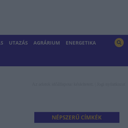
S
UTAZÁS
AGRÁRIUM
ENERGETIKA
Az adatok időállapota: késleltetett. |
Jogi nyilatkozat
NÉPSZERŰ CÍMKÉK