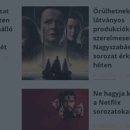
zat
Örülhetnek
zen
látványos
álló
produkciók
szerelmese
yét
Nagyszabás
sorozat érk
. 18.
héten
ELEMZÉSEK
20
Ne hagyja k
a Netflix
sorozatoka
ELEMZÉSEK
20