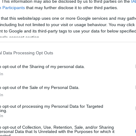
. This information may also be disclosed by us to third parties on the
IA
Participants
that may further disclose it to other third parties.
 that this website/app uses one or more Google services and may gath
including but not limited to your visit or usage behaviour. You may click 
 to Google and its third-party tags to use your data for below specifi
ogle consent section.
l Data Processing Opt Outs
o opt-out of the Sharing of my personal data.
In
o opt-out of the Sale of my Personal Data.
In
to opt-out of processing my Personal Data for Targeted
ing.
In
o opt-out of Collection, Use, Retention, Sale, and/or Sharing
ersonal Data that Is Unrelated with the Purposes for which it
lected.