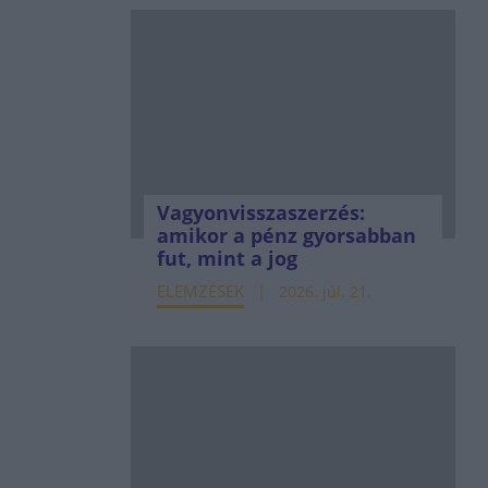
Vagyonvisszaszerzés:
amikor a pénz gyorsabban
fut, mint a jog
ELEMZÉSEK
2026. júl. 21.