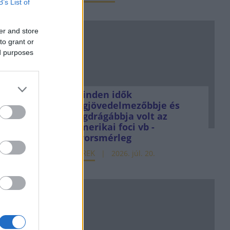
B’s List of
er and store
to grant or
ed purposes
Minden idők
legjövedelmezőbbje és
legdrágábbja volt az
amerikai foci vb -
gyorsmérleg
HÍREK
2026. júl. 20.