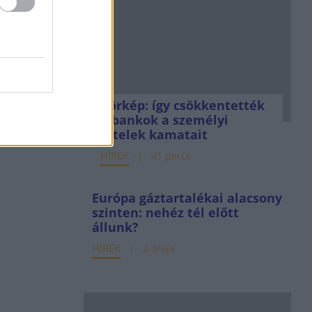
Körkép: így csökkentették
a bankok a személyi
hitelek kamatait
HÍREK
41 perce
Európa gáztartalékai alacsony
szinten: nehéz tél előtt
állunk?
HÍREK
2 órája