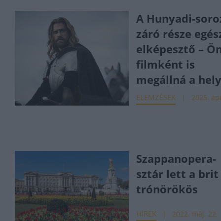
A Hunyadi-soro
záró része egés
elképesztő – Ön
filmként is
megállná a hel
ELEMZÉSEK
2025. ápr
Szappanopera-
sztár lett a brit
trónörökös
HÍREK
2022. máj. 22.