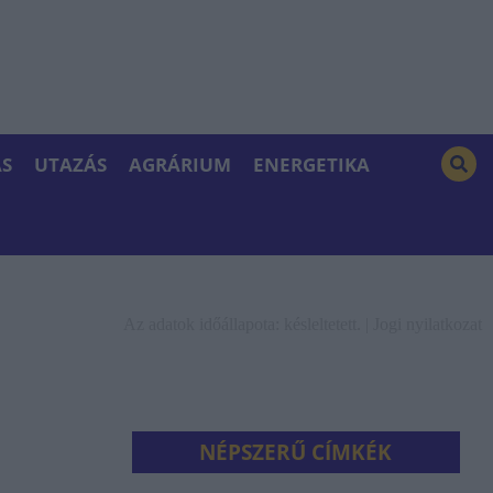
S
UTAZÁS
AGRÁRIUM
ENERGETIKA
Az adatok időállapota: késleltetett. |
Jogi nyilatkozat
NÉPSZERŰ CÍMKÉK