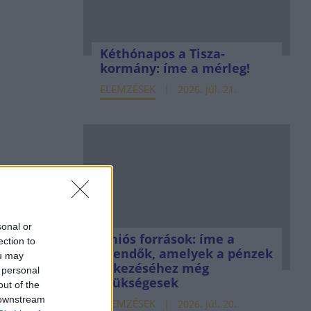
Kéthónapos a Tisza-
kormány: íme a mérleg!
ELEMZÉSEK
2026. júl. 21.
sonal or
Uniós források: íme a
ection to
teendők, amelyek a pénzek
ou may
érkezéséhez még
 personal
szükségesek
out of the
 downstream
ELEMZÉSEK
2026. júl. 20.