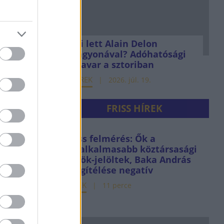
Mi lett Alain Delon
vagyonával? Adóhatósági
csavar a sztoriban
HÍREK
2026. júl. 19.
FRISS HÍREK
Friss felmérés: Ők a
legalkalmasabb köztársasági
elnök-jelöltek, Baka András
megítélése negatív
HÍREK
11 perce