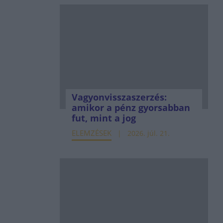
Vagyonvisszaszerzés:
amikor a pénz gyorsabban
fut, mint a jog
ELEMZÉSEK
2026. júl. 21.