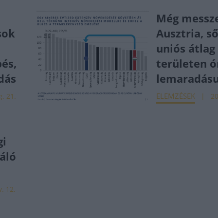
Még messz
sok
Ausztria, ső
uniós átlag 
pés,
területen ó
dás
lemaradás
ELEMZÉSEK
g. 21.
20
gi
áló
. 12.