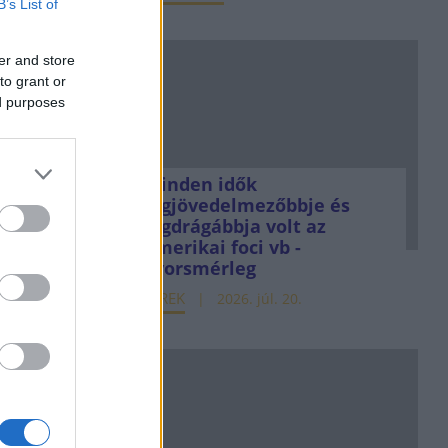
B’s List of
er and store
to grant or
ed purposes
Minden idők
legjövedelmezőbbje és
legdrágábbja volt az
amerikai foci vb -
gyorsmérleg
HÍREK
2026. júl. 20.