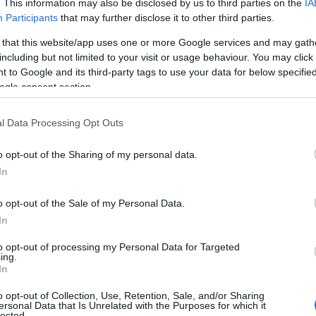
. This information may also be disclosed by us to third parties on the
IA
Participants
that may further disclose it to other third parties.
 that this website/app uses one or more Google services and may gath
including but not limited to your visit or usage behaviour. You may click 
 to Google and its third-party tags to use your data for below specifi
ogle consent section.
l Data Processing Opt Outs
o opt-out of the Sharing of my personal data.
In
o opt-out of the Sale of my Personal Data.
In
to opt-out of processing my Personal Data for Targeted
ing.
In
o opt-out of Collection, Use, Retention, Sale, and/or Sharing
ersonal Data that Is Unrelated with the Purposes for which it
lected.