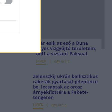
Már esik az eső a Duna
egyes vízgyűjtő területein,
nőtt a vízszint Paksnál
HÍREK
egy órája
Zelenszkij ukrán ballisztikus
rakéták gyártását jelentette
be, lecsaptak az orosz
árnyékflottára a Fekete-
tengeren
HÍREK
egy órája