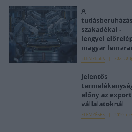
A
tudásberuházá
szakadékai -
lengyel előrelé
magyar lemara
ELEMZÉSEK
2025. au
Jelentős
termelékenysé
előny az export
vállalatoknál
ELEMZÉSEK
2020. nov