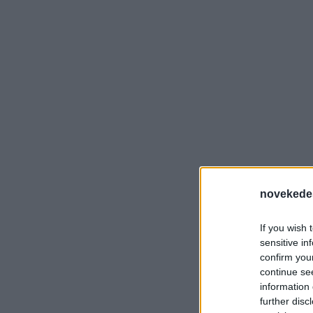
novekede
If you wish 
sensitive in
confirm you
continue se
information 
further disc