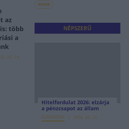
#MNB
e
t az
is: több
NÉPSZERŰ
riási a
unk
22. júl. 14.
Hitelfordulat 2026: elzárja
a pénzcsapot az állam
ELEMZÉSEK
2026. júl. 22.