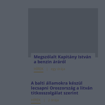
Megszólalt Kapitány István
a benzin áráról
HÍREK
egy órája
A balti államokra készül
lecsapni Oroszország a litván
titkosszolgálat szerint
HÍREK
2 órája