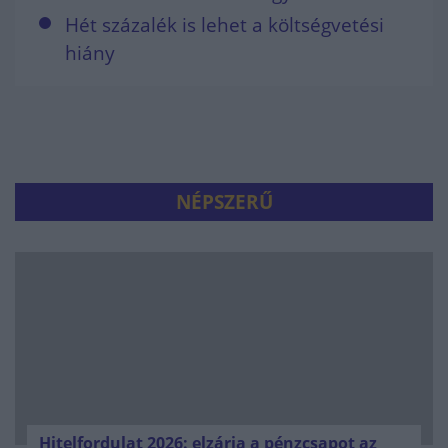
Hét százalék is lehet a költségvetési
hiány
NÉPSZERŰ
Hitelfordulat 2026: elzárja a pénzcsapot az