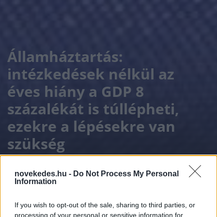
Államháztartás:
intézkedések nélkül az
éves hiány a GDP 8
százalékát is túllépheti,
ezekre a lépésekre van
szükség
ELEMZÉSEK
2026. JÚL. 3.
TERTÁK ELEMÉR
novekedes.hu -
Do Not Process My Personal
Information
If you wish to opt-out of the sale, sharing to third parties, or
processing of your personal or sensitive information for