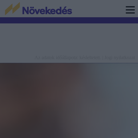
Az adatok időállapota: késleltetett. |
Jogi nyilatkozat