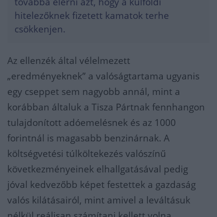
továbbá elérni azt, hogy a külföldi
hitelezőknek fizetett kamatok terhe
csökkenjen.
Az ellenzék által vélelmezett
„eredményeknek” a valóságtartama ugyanis
egy cseppet sem nagyobb annál, mint a
korábban általuk a Tisza Pártnak fennhangon
tulajdonított adóemelésnek és az 1000
forintnál is magasabb benzinárnak. A
költségvetési túlköltekezés valószínű
következményeinek elhallgatásával pedig
jóval kedvezőbb képet festettek a gazdaság
valós kilátásairól, mint amivel a leváltásuk
nélkül reálisan számítani kellett volna.