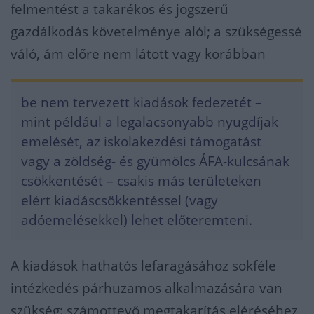
felmentést a takarékos és jogszerű
gazdálkodás követelménye alól; a szükségessé
váló, ám előre nem látott vagy korábban
be nem tervezett kiadások fedezetét –
mint például a legalacsonyabb nyugdíjak
emelését, az iskolakezdési támogatást
vagy a zöldség- és gyümölcs ÁFA-kulcsának
csökkentését – csakis más területeken
elért kiadáscsökkentéssel (vagy
adóemelésekkel) lehet előteremteni.
A kiadások hathatós lefaragásához sokféle
intézkedés párhuzamos alkalmazására van
szükség: számottevő megtakarítás eléréséhez