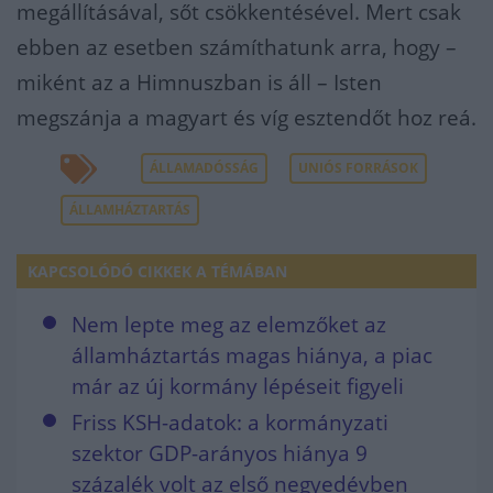
megállításával, sőt csökkentésével. Mert csak
ebben az esetben számíthatunk arra, hogy –
miként az a Himnuszban is áll – Isten
megszánja a magyart és víg esztendőt hoz reá.
ÁLLAMADÓSSÁG
UNIÓS FORRÁSOK
ÁLLAMHÁZTARTÁS
KAPCSOLÓDÓ CIKKEK A TÉMÁBAN
Nem lepte meg az elemzőket az
államháztartás magas hiánya, a piac
már az új kormány lépéseit figyeli
Friss KSH-adatok: a kormányzati
szektor GDP-arányos hiánya 9
százalék volt az első negyedévben