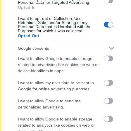
Personal Data for Targeted Advertising.
Opted In
Tegnap megjelent a KSH gyorstájékoztatója,
I want to opt-out of Collection, Use,
Retention, Sale, and/or Sharing of my
miszerint az első negyedévben a GDP-arányos
Personal Data that Is Unrelated with the
Purposes for which it was collected.
hiány
9,0 százalékos volt
. A deficit 838 milliárd
Opted Out
forinttal, GDP-arányosan 3,1 százalékponttal
Google consents
lett magasabb az előző év azonos időszakához
I want to allow Google to enable storage
képest. Különösebb meglepetést ez az
related to advertising like cookies on web or
device identifiers in apps.
egyébként kirívóan rossz adat nem okozott,
hiszen már április elején a Nemzetgazdasági
I want to allow my user data to be sent to
Google for online advertising purposes.
Minisztérium gyorstájékoztatójából és az
Államkincstár adatközléséből tudni lehetett,
I want to allow Google to send me
personalized advertising.
hogy
I want to allow Google to enable storage
related to analytics like cookies on web or