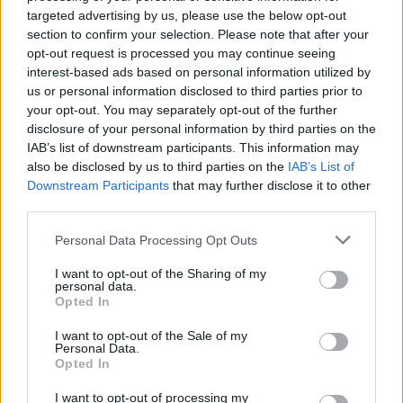
targeted advertising by us, please use the below opt-out
section to confirm your selection. Please note that after your
Az államháztartás folyamatai nagyon
opt-out request is processed you may continue seeing
elszakadtak az idei költségvetési törvény
interest-based ads based on personal information utilized by
us or personal information disclosed to third parties prior to
előirányzatától. A Pénzügyminisztérium
your opt-out. You may separately opt-out of the further
nekilátott a büdzsé tételes átvizsgálásának
disclosure of your personal information by third parties on the
IAB’s list of downstream participants. This information may
és a pótköltségvetés elkészítésének, ám
also be disclosed by us to third parties on the
IAB’s List of
ennek eredményeire még várni kell.
Downstream Participants
that may further disclose it to other
third parties.
Mindazonáltal már most világos, hogy a
Please note that this website/app uses one or more Google
Personal Data Processing Opt Outs
hiány éves nagysága külön intézkedések
services and may gather and store information including but
meghozatala nélkül akár a GDP 8 százalékát
not limited to your visit or usage behaviour. You may click to
I want to opt-out of the Sharing of my
personal data.
grant or deny consent to Google and its third-party tags to
is meghaladhatja. A kiadások hathatós
Opted In
use your data for below specified purposes in below Google
lefaragásához sokféle intézkedés
consent section.
I want to opt-out of the Sale of my
Personal Data.
párhuzamos alkalmazására van szükség.
Opted In
I want to opt-out of processing my