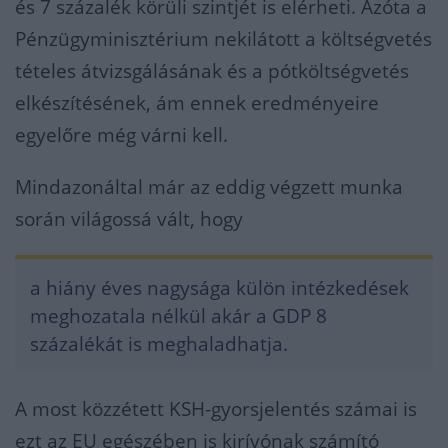
és 7 százalék körüli szintjét is elérheti. Azóta a
Pénzügyminisztérium nekilátott a költségvetés
tételes átvizsgálásának és a pótköltségvetés
elkészítésének, ám ennek eredményeire
egyelőre még várni kell.
Mindazonáltal már az eddig végzett munka
során világossá vált, hogy
a hiány éves nagysága külön intézkedések
meghozatala nélkül akár a GDP 8
százalékát is meghaladhatja.
A most közzétett KSH-gyorsjelentés számai is
ezt az EU egészében is kirívónak számító