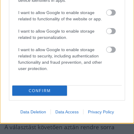
az államháztartás folyamatai nagyon
device identifiers in apps.
elszakadtak az idei költségvetési törvény
I want to allow Google to enable storage
előirányzatától, sőt még annak a
related to functionality of the website or app.
decemberi kormányzati korrekciójától is.
I want to allow Google to enable storage
related to personalization.
Már akkor is nyilvánvaló volt, hogy a
I want to allow Google to enable storage
kormányzat jócskán túlköltekezett az év első
related to security, including authentication
functionality and fraud prevention, and other
hónapjaiban a választás kimenetelének
user protection.
befolyásolása érdekében. Az általános
politikai felelősségre vonás a választással
CONFIRM
megtörtént: a választópolgárok többsége –
nyilván nemcsak a túlköltekezés miatt –
vereséget mért az előző kormányra.
Data Deletion
Data Access
Privacy Policy
A választást követően aztán rendre sorra