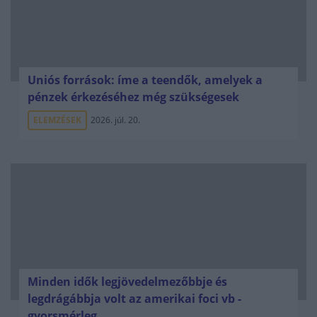
Uniós források: íme a teendők, amelyek a
pénzek érkezéséhez még szükségesek
ELEMZÉSEK
2026. júl. 20.
Minden idők legjövedelmezőbbje és
legdrágábbja volt az amerikai foci vb -
gyorsmérleg