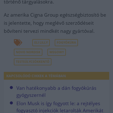
történő tárgyalásokra.
Az amerika Cigna Group egészségbiztosító be
is jelentette, hogy meglévő szerződéseit
bővíteni tervezi mindkét nagy gyártóval.
ELI LILLY
FOGYÓKÚRA
NOVO NORDISK
WEGOWY
TESTSÚLYCSÖKKENTŐ
KAPCSOLÓDÓ CIKKEK A TÉMÁBAN
Van hatékonyabb a dán fogyókúrás
gyógyszernél
Elon Musk is így fogyott le: a rejtélyes
fogyasztó injekciók letarolták Amerikát