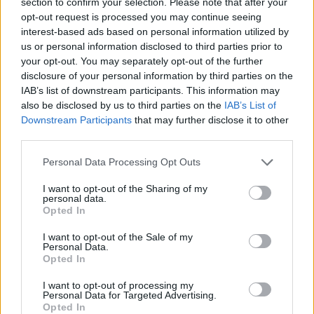
a gyártó
section to confirm your selection. Please note that after your
opt-out request is processed you may continue seeing
interest-based ads based on personal information utilized by
ELEMZÉSEK
2024. MÁRC. 8.
F. P.
us or personal information disclosed to third parties prior to
your opt-out. You may separately opt-out of the further
disclosure of your personal information by third parties on the
IAB’s list of downstream participants. This information may
also be disclosed by us to third parties on the
IAB’s List of
Downstream Participants
that may further disclose it to other
third parties.
Egy kísérletet végeztek a Novo Nordisk
Please note that this website/app uses one or more Google
Personal Data Processing Opt Outs
tablettájával: a résztvevők jó pár kilót
services and may gather and store information including but
leadtak. A gyógyszergyár részvényei a
not limited to your visit or usage behaviour. You may click to
I want to opt-out of the Sharing of my
personal data.
grant or deny consent to Google and its third-party tags to
mesterséges intelligencia bajnokát is
Opted In
use your data for below specified purposes in below Google
túlszárnyalják az emelkedésben.
consent section.
I want to opt-out of the Sale of my
Personal Data.
Opted In
I want to opt-out of processing my
Personal Data for Targeted Advertising.
A dán gyógyszergyár, amely már eddig is
Opted In