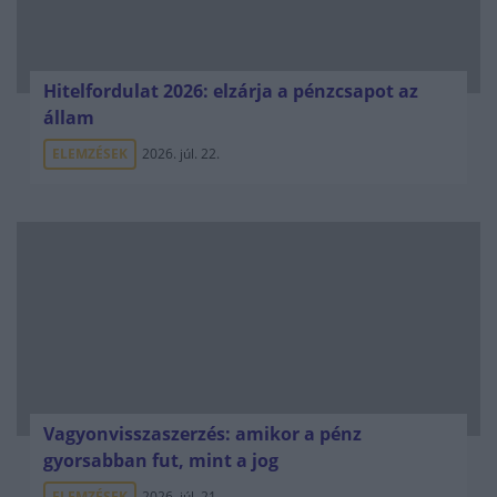
Hitelfordulat 2026: elzárja a pénzcsapot az
állam
ELEMZÉSEK
2026. júl. 22.
Vagyonvisszaszerzés: amikor a pénz
gyorsabban fut, mint a jog
ELEMZÉSEK
2026. júl. 21.