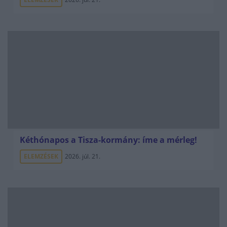
Kéthónapos a Tisza-kormány: íme a mérleg!
ELEMZÉSEK
2026. júl. 21.