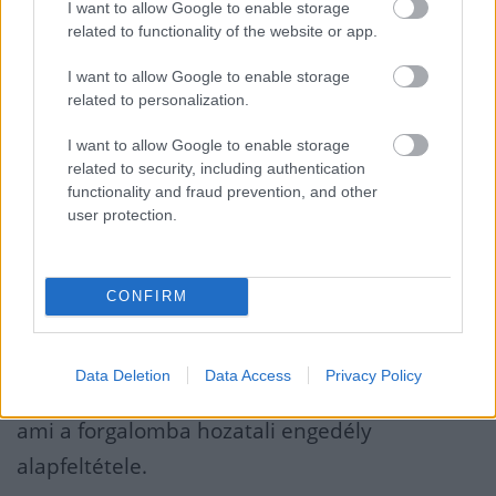
I want to allow Google to enable storage
csökkenti az étvágyat, mint a Wegovy injekció.
related to functionality of the website or app.
A kísérletben részt vevők súlyuk 13 százalékát
I want to allow Google to enable storage
adták le átlagosan a 12 hetes kísérlet során.
related to personalization.
Ez az eredmény azt jelenti, hogy a tabletta
I want to allow Google to enable storage
akár hatékonyabb is lehet, mint az injekció.
related to security, including authentication
functionality and fraud prevention, and other
A kísérlet ugyan még csak egy első lépés volt,
user protection.
és elvileg komolyabb klinikai tesztek
szükségesek ahhoz, hogy kereskedelmi
CONFIRM
forgalomba kerülhessen a gyógyszer, bár a
cég menedzsmentje nem zárta ki, hogy egyből
Data Deletion
Data Access
Privacy Policy
a végső fázisú kísérletekhez ugranak előre,
ami a forgalomba hozatali engedély
alapfeltétele.