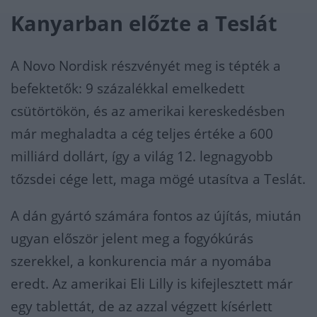
Kanyarban előzte a Teslát
A Novo Nordisk részvényét meg is tépték a
befektetők: 9 százalékkal emelkedett
csütörtökön, és az amerikai kereskedésben
már meghaladta a cég teljes értéke a 600
milliárd dollárt, így a világ 12. legnagyobb
tőzsdei cége lett, maga mögé utasítva a Teslát.
A dán gyártó számára fontos az újítás, miután
ugyan először jelent meg a fogyókúrás
szerekkel, a konkurencia már a nyomába
eredt. Az amerikai Eli Lilly is kifejlesztett már
egy tablettát, de az azzal végzett kísérlett