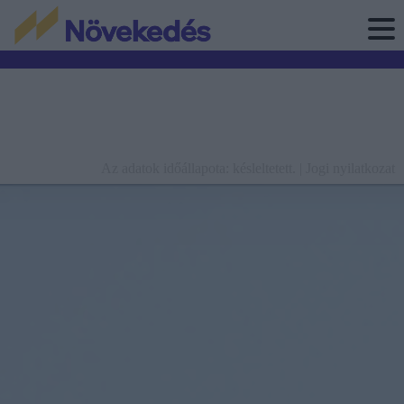
Az adatok időállapota: késleltetett. |
Jogi nyilatkozat