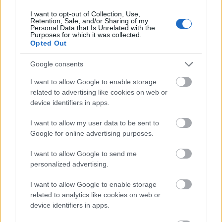
tarolt fogyókúrás injekcióival és ezáltal a Louis
I want to opt-out of Collection, Use,
Retention, Sale, and/or Sharing of my
Vuittont megelőzve Európa legnagyobb
Personal Data that Is Unrelated with the
Purposes for which it was collected.
vállalata lett, most kísérletet végzett egy
Opted Out
naponta szedhető tabblettával, ami mégiscsak
Google consents
egyszerűbb, mint a heti injekció. Az első
I want to allow Google to enable storage
eredmények biztatóak, így ha engedélyt kap a
related to advertising like cookies on web or
device identifiers in apps.
tabletta, sokkal több túlsúlyos ember
szánhatja rá magát az immár igen egyszerű
I want to allow my user data to be sent to
Google for online advertising purposes.
fogyókúrára.
I want to allow Google to send me
Nagy lépés
personalized advertising.
I want to allow Google to enable storage
related to analytics like cookies on web or
Az amycretin hatóanyagú tabletta ugyanúgy
device identifiers in apps.
két különböző hatásmechanizmus által