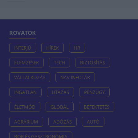
ROVATOK
INTERJÚ
HÍREK
HR
ELEMZÉSEK
TECH
BIZTOSÍTÁS
VÁLLALKOZÁS
NAV INFOTÁR
INGATLAN
UTAZÁS
PÉNZÜGY
ÉLETMÓD
GLOBÁL
BEFEKTETÉS
AGRÁRIUM
ADÓZÁS
AUTÓ
BOR ÉS GASZTRONÓMIA