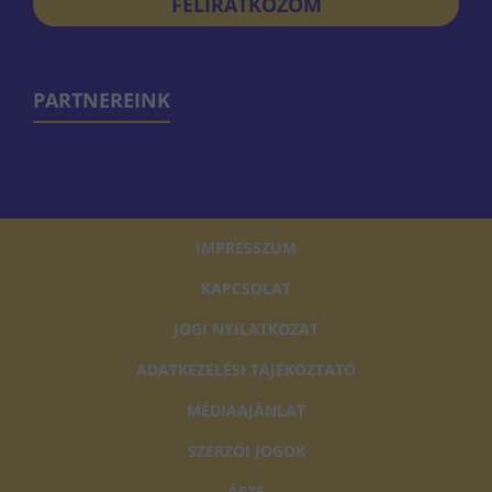
FELIRATKOZOM
PARTNEREINK
IMPRESSZUM
KAPCSOLAT
JOGI NYILATKOZAT
ADATKEZELÉSI TÁJÉKOZTATÓ
MÉDIAAJÁNLAT
SZERZŐI JOGOK
ÁSZF