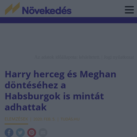
Az adatok időállapota: késleltetett. |
Jogi nyilatkozat
Harry herceg és Meghan
döntéséhez a
Habsburgok is mintát
adhattak
ELEMZÉSEK
2020. FEB. 5.
TUDÁS.HU