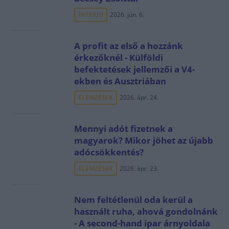
INTERJÚ
2026. jún. 6.
A profit az első a hozzánk
érkezőknél - Külföldi
befektetések jellemzői a V4-
ekben és Ausztriában
ELEMZÉSEK
2026. ápr. 24.
Mennyi adót fizetnek a
magyarok? Mikor jöhet az újabb
adócsökkentés?
ELEMZÉSEK
2026. ápr. 23.
Nem feltétlenül oda kerül a
használt ruha, ahová gondolnánk
- A second-hand ipar árnyoldala