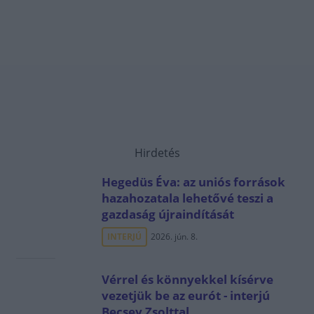
Hirdetés
Hegedüs Éva: az uniós források
hazahozatala lehetővé teszi a
gazdaság újraindítását
INTERJÚ
2026. jún. 8.
Vérrel és könnyekkel kísérve
vezetjük be az eurót - interjú
Becsey Zsolttal