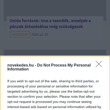
Uniós források: íme a teendők, amelyek a
pénzek érkezéséhez még szükségesek
ELEMZÉSEK
2026. júl. 20.
novekedes.hu -
Do Not Process My Personal
Information
If you wish to opt-out of the sale, sharing to third parties, or
processing of your personal or sensitive information for
Minden idők legjövedelmezőbbje és
targeted advertising by us, please use the below opt-out
legdrágábbja volt az amerikai foci vb -
section to confirm your selection. Please note that after your
opt-out request is processed you may continue seeing
gyorsmérleg
interest-based ads based on personal information utilized by