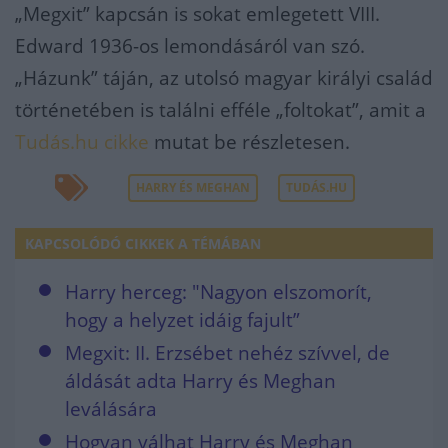
„Megxit” kapcsán is sokat emlegetett VIII.
Edward 1936-os lemondásáról van szó.
„Házunk” táján, az utolsó magyar királyi család
történetében is találni efféle „foltokat”, amit a
Tudás.hu cikke
mutat be részletesen.
HARRY ÉS MEGHAN
TUDÁS.HU
KAPCSOLÓDÓ CIKKEK A TÉMÁBAN
Harry herceg: "Nagyon elszomorít,
hogy a helyzet idáig fajult”
Megxit: II. Erzsébet nehéz szívvel, de
áldását adta Harry és Meghan
leválására
Hogyan válhat Harry és Meghan