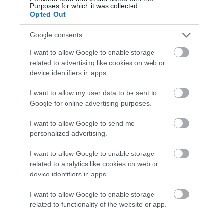
Purposes for which it was collected.
Opted Out
Google consents
Erdőkre is
I want to allow Google to enable storage
igényelhető az új
related to advertising like cookies on web or
kamattámogatott
device identifiers in apps.
agrár-hitel
I want to allow my user data to be sent to
Google for online advertising purposes.
I want to allow Google to send me
personalized advertising.
Koronavírus: Akár
I want to allow Google to enable storage
harmadára is
related to analytics like cookies on web or
csökkenhet a kínai
device identifiers in apps.
növekedés
I want to allow Google to enable storage
related to functionality of the website or app.