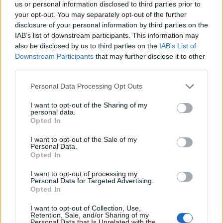
HÍREK
2026. júl. 20.
us or personal information disclosed to third parties prior to
your opt-out. You may separately opt-out of the further
disclosure of your personal information by third parties on the
IAB’s list of downstream participants. This information may
also be disclosed by us to third parties on the
IAB’s List of
Downstream Participants
that may further disclose it to other
third parties.
Please note that this website/app uses one or more Google
Personal Data Processing Opt Outs
services and may gather and store information including but
not limited to your visit or usage behaviour. You may click to
I want to opt-out of the Sharing of my
personal data.
grant or deny consent to Google and its third-party tags to
Opted In
Mi lett Alain Delon vagyonával? Adóhatósági
use your data for below specified purposes in below Google
consent section.
csavar a sztoriban
I want to opt-out of the Sale of my
Personal Data.
HÍREK
2026. júl. 19.
Opted In
I want to opt-out of processing my
Personal Data for Targeted Advertising.
Opted In
I want to opt-out of Collection, Use,
Retention, Sale, and/or Sharing of my
Personal Data that Is Unrelated with the