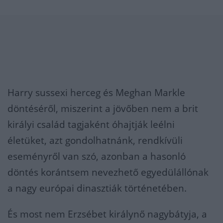
Harry sussexi herceg és Meghan Markle
döntéséről, miszerint a jövőben nem a brit
királyi család tagjaként óhajtják leélni
életüket, azt gondolhatnánk, rendkívüli
eseményről van szó, azonban a hasonló
döntés korántsem nevezhető egyedülállónak
a nagy európai dinasztiák történetében.
És most nem Erzsébet királynő nagybátyja, a