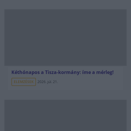
Kéthónapos a Tisza-kormány: íme a mérleg!
ELEMZÉSEK
2026. júl. 21.