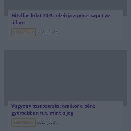
Hitelfordulat 2026: elzárja a pénzcsapot az
állam
ELEMZÉSEK
2026. júl. 22.
Vagyonvisszaszerzés: amikor a pénz
gyorsabban fut, mint a jog
ELEMZÉSEK
2026. júl. 21.