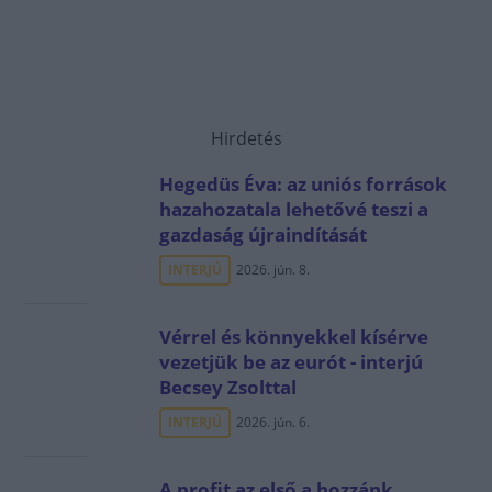
Hirdetés
Hegedüs Éva: az uniós források
hazahozatala lehetővé teszi a
gazdaság újraindítását
INTERJÚ
2026. jún. 8.
Vérrel és könnyekkel kísérve
vezetjük be az eurót - interjú
Becsey Zsolttal
INTERJÚ
2026. jún. 6.
A profit az első a hozzánk