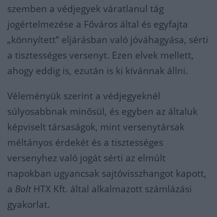
szemben a védjegyek váratlanul tág
jogértelmezése a Főváros által és egyfajta
„könnyített” eljárásban való jóváhagyása, sérti
a tisztességes versenyt. Ezen elvek mellett,
ahogy eddig is, ezután is ki kívánnak állni.
Véleményük szerint a védjegyeknél
súlyosabbnak minősül, és egyben az általuk
képviselt társaságok, mint versenytársak
méltányos érdekét és a tisztességes
versenyhez való jogát sérti az elmúlt
napokban ugyancsak sajtóvisszhangot kapott,
a
Bolt
HTX Kft. által alkalmazott számlázási
gyakorlat.