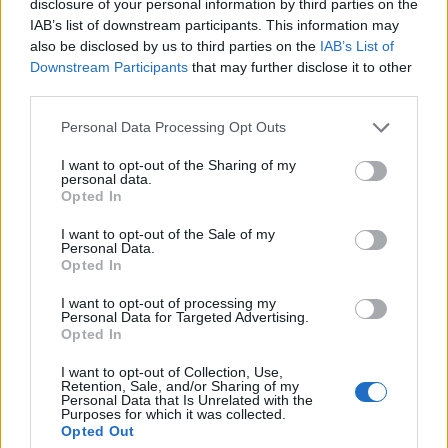
disclosure of your personal information by third parties on the
IAB’s list of downstream participants. This information may
also be disclosed by us to third parties on the
IAB’s List of
Downstream Participants
that may further disclose it to other
third parties.
Please note that this website/app uses one or more Google
Personal Data Processing Opt Outs
services and may gather and store information including but
Kéthónapos a Tisza-kormány: íme a mérleg!
not limited to your visit or usage behaviour. You may click to
I want to opt-out of the Sharing of my
personal data.
grant or deny consent to Google and its third-party tags to
ELEMZÉSEK
2026. júl. 21.
Opted In
use your data for below specified purposes in below Google
consent section.
I want to opt-out of the Sale of my
Personal Data.
Opted In
I want to opt-out of processing my
Personal Data for Targeted Advertising.
Opted In
I want to opt-out of Collection, Use,
Retention, Sale, and/or Sharing of my
Personal Data that Is Unrelated with the
Purposes for which it was collected.
Opted Out
Uniós források: íme a teendők, amelyek a