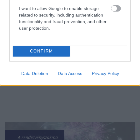
I want to allow Google to enable storage
related to security, including authentication
functionality and fraud prevention, and other
user protection.
Mi lett Alain Delon vagyonával? Adóhatósági
CONFIRM
csavar a sztoriban
HÍREK
2026. júl. 19.
Data Deletion
Data Access
Privacy Policy
A rendezvényszakma