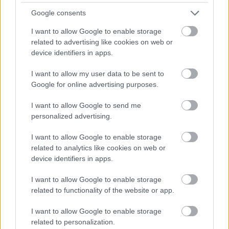
pénzek érkezéséhez még szükségesek
Google consents
ELEMZÉSEK
2026. júl. 20.
I want to allow Google to enable storage
related to advertising like cookies on web or
device identifiers in apps.
I want to allow my user data to be sent to
Google for online advertising purposes.
I want to allow Google to send me
personalized advertising.
I want to allow Google to enable storage
Minden idők legjövedelmezőbbje és
related to analytics like cookies on web or
legdrágábbja volt az amerikai foci vb -
device identifiers in apps.
gyorsmérleg
I want to allow Google to enable storage
HÍREK
2026. júl. 20.
related to functionality of the website or app.
I want to allow Google to enable storage
related to personalization.