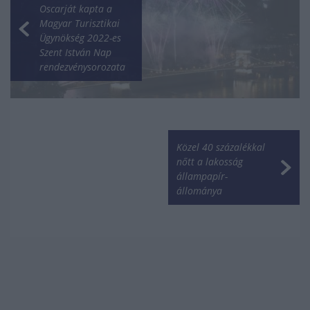
Oscarját kapta a
Magyar Turisztikai
Ügynökség 2022-es
Szent István Nap
rendezvénysorozata
Közel 40 százalékkal
nőtt a lakosság
állampapír-
állománya