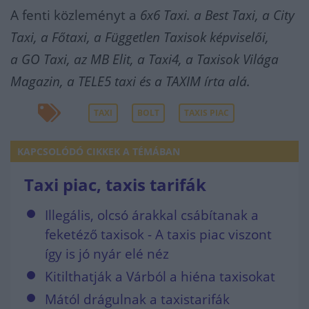
A fenti közleményt a
6x6 Taxi. a
Best Taxi, a
City
Taxi, a
Főtaxi, a
Független Taxisok képviselői,
a
GO Taxi, az
MB Elit, a
Taxi4,
a Taxisok Világa
Magazin, a
TELE5 taxi és a
TAXIM írta alá.
TAXI
BOLT
TAXIS PIAC
KAPCSOLÓDÓ CIKKEK A TÉMÁBAN
Taxi piac, taxis tarifák
Illegális, olcsó árakkal csábítanak a
feketéző taxisok - A taxis piac viszont
így is jó nyár elé néz
Kitilthatják a Várból a hiéna taxisokat
Mától drágulnak a taxistarifák