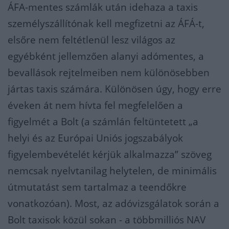
ÁFA-mentes számlák után idehaza a taxis
személyszállítónak kell megfizetni az ÁFÁ-t,
elsőre nem feltétlenül lesz világos az
egyébként jellemzően alanyi adómentes, a
bevallások rejtelmeiben nem különösebben
jártas taxis számára. Különösen úgy, hogy erre
éveken át nem hívta fel megfelelően a
figyelmét a Bolt (a számlán feltüntetett „a
helyi és az Európai Uniós jogszabályok
figyelembevételét kérjük alkalmazza” szöveg
nemcsak nyelvtanilag helytelen, de minimális
útmutatást sem tartalmaz a teendőkre
vonatkozóan). Most, az adóvizsgálatok során a
Bolt taxisok közül sokan - a többmilliós NAV