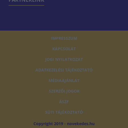
IMPRESSZUM
KAPCSOLAT
JOGI NYILATKOZAT
ADATKEZELÉSI TÁJÉKOZTATÓ
MÉDIAAJÁNLAT
SZERZŐI JOGOK
ÁSZF
SÜTI TÁJÉKOZTATÓ
Copyright 2019 - novekedes.hu