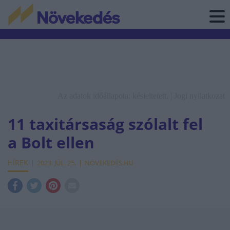
Az adatok időállapota: késleltetett. |
Jogi nyilatkozat
11 taxitársaság szólalt fel
a Bolt ellen
HÍREK
2023. JÚL. 25.
NÖVEKEDÉS.HU