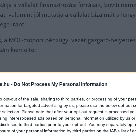
kálja a vállalat finanszírozási forrásait, bővíti nem
át, valamint jól mutatja a vállalat bizalmát a lengy
sége iránt.
s, a MOL-csoport pénzügyi vezérigazgató-helyettes
sán kiemelte:
 lengyelországi kötvénykibocsátásunk fontos
ldkő diverzifikált finanszírozási stratégiánk
s.hu -
Do Not Process My Personal Information
alósításában. A magyar és horvát helyi
to opt-out of the sale, sharing to third parties, or processing of your per
piacokon való jelenlétünk, valamint
formation for targeted advertising by us, please use the below opt-out s
r selection. Please note that after your opt-out request is processed y
yelországi kiskereskedelmi hálózatunk kiépítését
eing interest-based ads based on personal information utilized by us or
tően természetes következő lépés volt, hogy
disclosed to third parties prior to your opt-out. You may separately opt-
losure of your personal information by third parties on the IAB’s list of
ünk a lengyel tőkepiacra is. Az erős befektetői