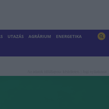
S
UTAZÁS
AGRÁRIUM
ENERGETIKA
Az adatok időállapota: késleltetett. |
Jogi nyilatkozat