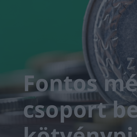
Fontos mé
csoport be
kötvénypi