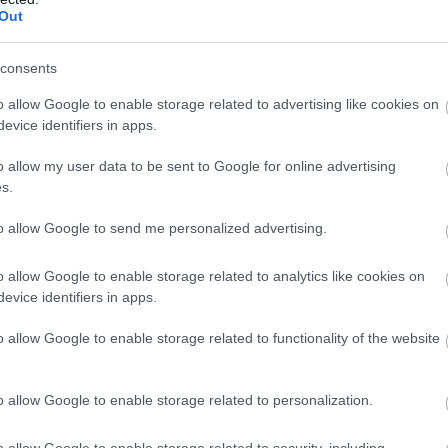
l 460 MOL-márkájú töltőállomást üzemeltet az ors
Out
g évek óta forognak a Varsói Értéktőzsdén.
consents
CSÁTÁS
MOL
o allow Google to enable storage related to advertising like cookies on
evice identifiers in apps.
EK A TÉMÁBAN
o allow my user data to be sent to Google for online advertising
s.
bb amerikai jóváhagyást kapott a NIS-tárgyalások
ra
to allow Google to send me personalized advertising.
a szerb kormány részvényesi megállapodást írt al
o allow Google to enable storage related to analytics like cookies on
tásáról
evice identifiers in apps.
port termelésmegosztási megállapodást írt alá líb
o allow Google to enable storage related to functionality of the website
tatásról
o allow Google to enable storage related to personalization.
o allow Google to enable storage related to security, including