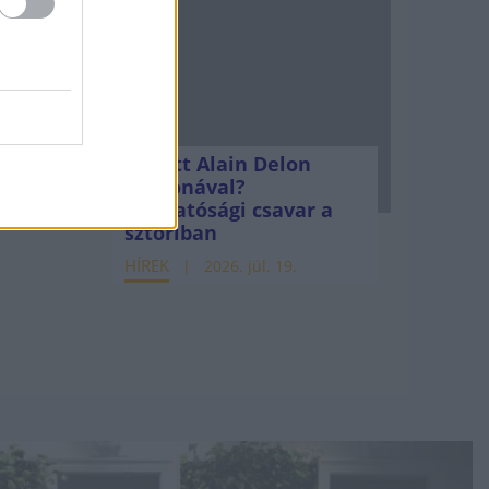
Mi lett Alain Delon
vagyonával?
Adóhatósági csavar a
sztoriban
HÍREK
2026. júl. 19.