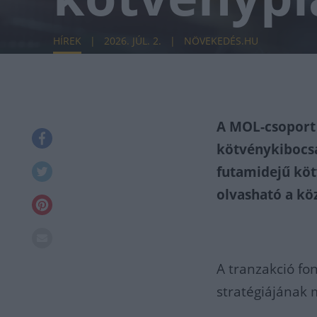
HÍREK
2026. JÚL. 2.
NÖVEKEDÉS.HU
A MOL-csoport 
kötvénykibocsá
futamidejű kötv
olvasható a k
A tranzakció fo
stratégiájának 