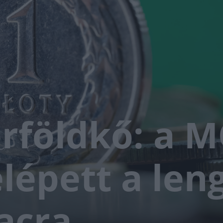
rföldkő: a M
lépett a len
acra