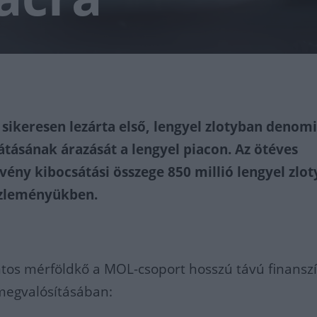
sikeresen lezárta első, lengyel zlotyban denomi
tásának árazását a lengyel piacon. Az ötéves
ény kibocsátási összege 850 millió lengyel zloty
özleményükben.
ntos mérföldkő a MOL-csoport hosszú távú finanszí
megvalósításában: