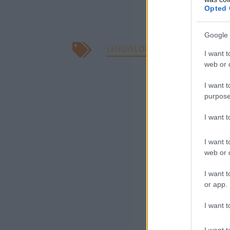
A vállalat köze
Opted 
részvényei pedi
Google 
LENGYELORSZÁG
KÖTVÉNYKIBO
I want t
web or d
KAPCSOLÓDÓ CIKK
I want t
purpose
A Mol úja
folytatásá
I want 
A MOL és 
I want t
NIS irányí
web or d
A MOL-cso
I want t
tengeri ku
or app.
I want t
I want t