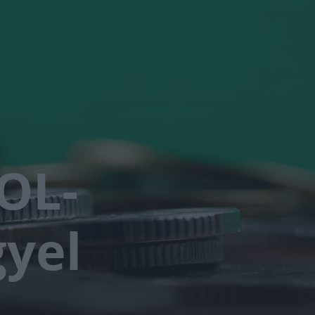
OL-
gyel