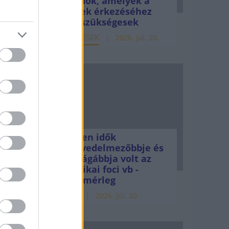
teendők, amelyek a
zágban,
pénzek érkezéséhez
még szükségesek
ELEMZÉSEK
2026. júl. 20.
á a
Minden idők
legjövedelmezőbbje és
legdrágábbja volt az
iai
amerikai foci vb -
gyorsmérleg
HÍREK
2026. júl. 20.