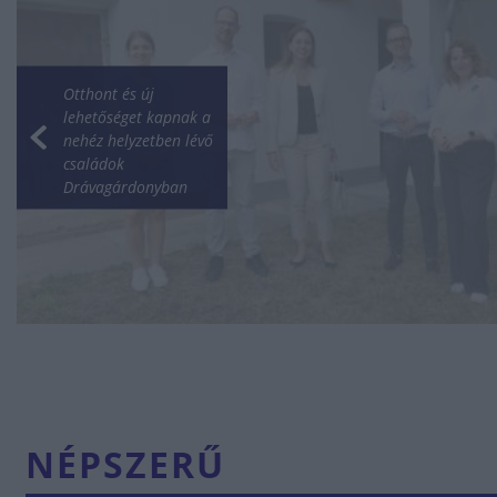
Otthont és új
lehetőséget kapnak a
nehéz helyzetben lévő
családok
Drávagárdonyban
NÉPSZERŰ