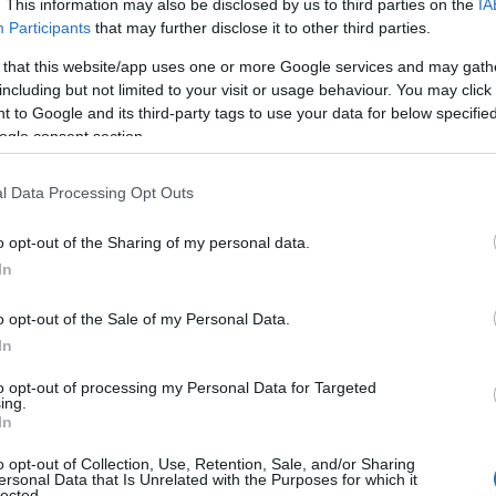
. This information may also be disclosed by us to third parties on the
IA
let és a túljegyzés jól tükrözi a befektetők MOL-
Participants
that may further disclose it to other third parties.
ort iránti bizalmát, miközben a tranzakció
 that this website/app uses one or more Google services and may gath
including but not limited to your visit or usage behaviour. You may click 
bb erősíti hosszú távú pénzügyi
 to Google and its third-party tags to use your data for below specifi
lmasságunkat.
ogle consent section.
l Data Processing Opt Outs
átásból származó forrásokat a MOL-csoport által
o opt-out of the Sharing of my personal data.
rozási célokra használja fel. A kötvények várhatóan
In
pokban kerülnek bevezetésre a Varsói Értéktőzsd
o opt-out of the Sale of my Personal Data.
In
 piac kiemelt szerepet tölt be a
to opt-out of processing my Personal Data for Targeted
ing.
ort régiós működésében.
In
o opt-out of Collection, Use, Retention, Sale, and/or Sharing
ersonal Data that Is Unrelated with the Purposes for which it
lected.