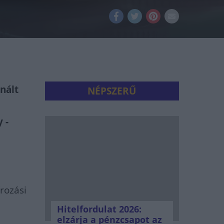
nált
NÉPSZERŰ
 -
rozási
Hitelfordulat 2026:
elzárja a pénzcsapot az