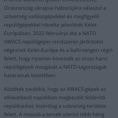
Oroszország ukrajnai háborújára válaszul a
szövetség vadászgépekkel és megfigyelő
repülőgépekkel növelte jelenlétét Kelet-
Európában. 2022 februárja óta a NATO
AWACS repülőgépei rendszeres járőrözést
végeznek Kelet-Európa és a balti-tengeri régió
felett, hogy nyomon kövessék az orosz harci
repülőgépek mozgását a NATO-tagországok
határainak közelében.
Közölték továbbá, hogy az AWACS-gépek az
elkövetkező napokban megkezdik felderítő
repüléseiket, kizárólag a szövetség területe
felett. A misszió a tervek szerint több hétig