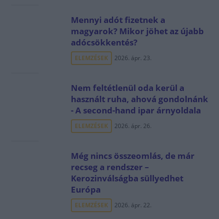
Mennyi adót fizetnek a
magyarok? Mikor jöhet az újabb
adócsökkentés?
ELEMZÉSEK
2026. ápr. 23.
Nem feltétlenül oda kerül a
használt ruha, ahová gondolnánk
- A second-hand ipar árnyoldala
ELEMZÉSEK
2026. ápr. 26.
Még nincs összeomlás, de már
recseg a rendszer –
Kerozinválságba süllyedhet
Európa
ELEMZÉSEK
2026. ápr. 22.