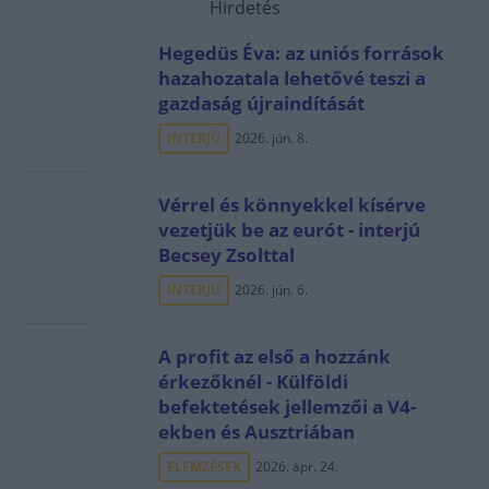
Hirdetés
Hegedüs Éva: az uniós források
hazahozatala lehetővé teszi a
gazdaság újraindítását
INTERJÚ
2026. jún. 8.
Vérrel és könnyekkel kísérve
vezetjük be az eurót - interjú
Becsey Zsolttal
INTERJÚ
2026. jún. 6.
A profit az első a hozzánk
érkezőknél - Külföldi
befektetések jellemzői a V4-
ekben és Ausztriában
ELEMZÉSEK
2026. ápr. 24.