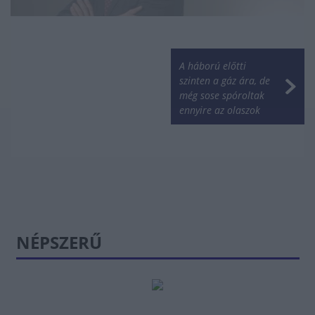
A háború előtti
szinten a gáz ára, de
még sose spóroltak
ennyire az olaszok
NÉPSZERŰ