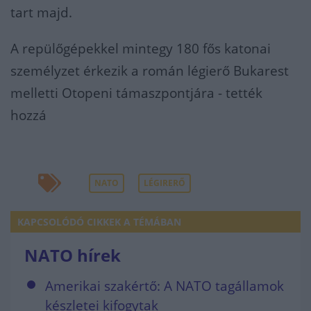
tart majd.
A repülőgépekkel mintegy 180 fős katonai
személyzet érkezik a román légierő Bukarest
melletti Otopeni támaszpontjára - tették
hozzá
NATO
LÉGIRERŐ
KAPCSOLÓDÓ CIKKEK A TÉMÁBAN
NATO hírek
Amerikai szakértő: A NATO tagállamok
készletei kifogytak