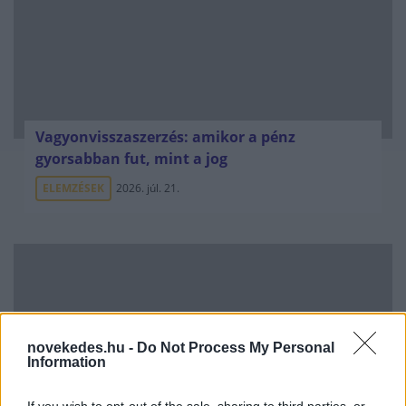
Vagyonvisszaszerzés: amikor a pénz
gyorsabban fut, mint a jog
ELEMZÉSEK
2026. júl. 21.
novekedes.hu -
Do Not Process My Personal
Information