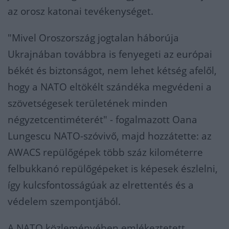
az orosz katonai tevékenységet.
"Mivel Oroszország jogtalan háborúja
Ukrajnában továbbra is fenyegeti az európai
békét és biztonságot, nem lehet kétség afelől,
hogy a NATO eltökélt szándéka megvédeni a
szövetségesek területének minden
négyzetcentiméterét" - fogalmazott Oana
Lungescu NATO-szóvivő, majd hozzátette: az
AWACS repülőgépek több száz kilométerre
felbukkanó repülőgépeket is képesek észlelni,
így kulcsfontosságúak az elrettentés és a
védelem szempontjából.
A NATO közleményében emlékeztetett,