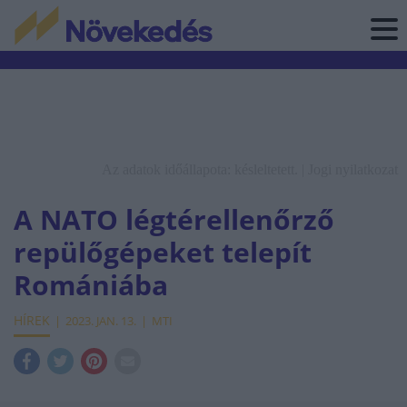
Az adatok időállapota: késleltetett. |
Jogi nyilatkozat
A NATO légtérellenőrző
repülőgépeket telepít
Romániába
HÍREK
2023. JAN. 13.
MTI