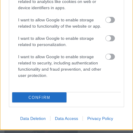
related to analytics like cookies on web or
device identifiers in apps.
Mi lett Alain Delon vagyonával? Adóhatósági
csavar a sztoriban
I want to allow Google to enable storage
related to functionality of the website or app.
HÍREK
2026. júl. 19.
I want to allow Google to enable storage
related to personalization.
I want to allow Google to enable storage
related to security, including authentication
functionality and fraud prevention, and other
user protection.
CONFIRM
Összevonja két
üzletágát az Erste
Bank
Data Deletion
Data Access
Privacy Policy