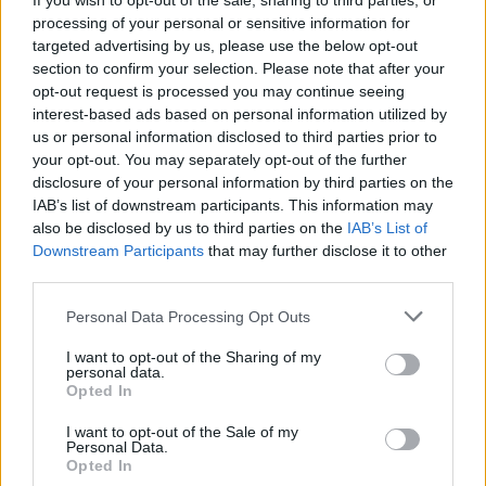
If you wish to opt-out of the sale, sharing to third parties, or
processing of your personal or sensitive information for
Kéthónapos a Tisza-kormány: íme a mérleg!
targeted advertising by us, please use the below opt-out
section to confirm your selection. Please note that after your
ELEMZÉSEK
2026. júl. 21.
opt-out request is processed you may continue seeing
interest-based ads based on personal information utilized by
us or personal information disclosed to third parties prior to
your opt-out. You may separately opt-out of the further
disclosure of your personal information by third parties on the
IAB’s list of downstream participants. This information may
also be disclosed by us to third parties on the
IAB’s List of
Downstream Participants
that may further disclose it to other
third parties.
Please note that this website/app uses one or more Google
Personal Data Processing Opt Outs
services and may gather and store information including but
Uniós források: íme a teendők, amelyek a
not limited to your visit or usage behaviour. You may click to
I want to opt-out of the Sharing of my
pénzek érkezéséhez még szükségesek
personal data.
grant or deny consent to Google and its third-party tags to
Opted In
use your data for below specified purposes in below Google
ELEMZÉSEK
2026. júl. 20.
consent section.
I want to opt-out of the Sale of my
Personal Data.
Opted In