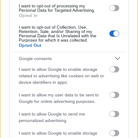
I want to opt-out of processing my
Personal Data for Targeted Advertising.
Opted In
I want to opt-out of Collection, Use,
Retention, Sale, and/or Sharing of my
Personal Data that Is Unrelated with the
Purposes for which it was collected.
Opted Out
Minden idők legjövedelmezőbbje és
legdrágábbja volt az amerikai foci vb -
Google consents
gyorsmérleg
I want to allow Google to enable storage
HÍREK
2026. júl. 20.
related to advertising like cookies on web or
device identifiers in apps.
I want to allow my user data to be sent to
Google for online advertising purposes.
I want to allow Google to send me
personalized advertising.
I want to allow Google to enable storage