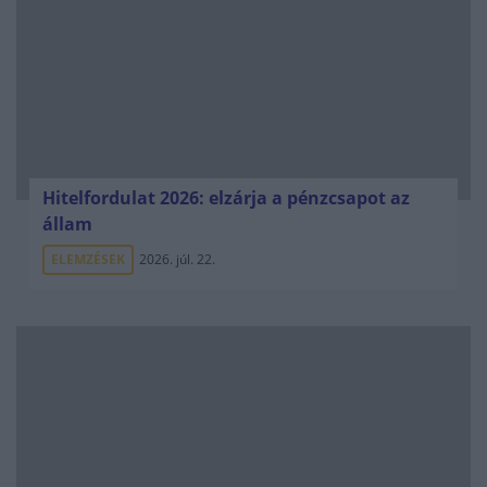
Hitelfordulat 2026: elzárja a pénzcsapot az
állam
ELEMZÉSEK
2026. júl. 22.