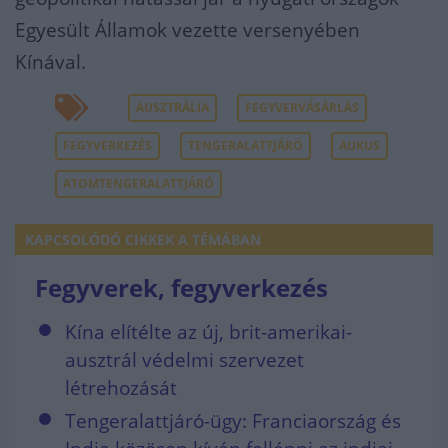
Egyesült Államok vezette versenyében
Kínával.
AUSZTRÁLIA
FEGYVERVÁSÁRLÁS
FEGYVERKEZÉS
TENGERALATTJÁRÓ
AUKUS
ATOMTENGERALATTJÁRÓ
KAPCSOLÓDÓ CIKKEK A TÉMÁBAN
Fegyverek, fegyverkezés
Kína elítélte az új, brit-amerikai-
ausztrál védelmi szervezet
létrehozását
Tengeralattjáró-ügy: Franciaország és