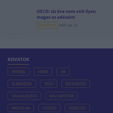
OECD: tíz éve nem volt ilyen
magas az adószint
ELEMZÉSEK
2026. ápr. 23.
ROVATOK
INTERJÚ
HÍREK
HR
ELEMZÉSEK
TECH
BIZTOSÍTÁS
VÁLLALKOZÁS
NAV INFOTÁR
INGATLAN
UTAZÁS
PÉNZÜGY