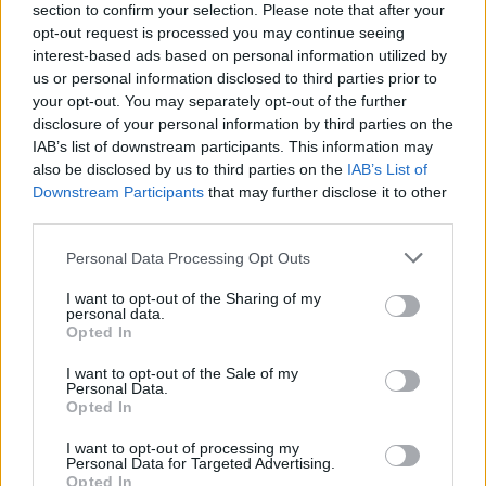
section to confirm your selection. Please note that after your
opt-out request is processed you may continue seeing
interest-based ads based on personal information utilized by
us or personal information disclosed to third parties prior to
your opt-out. You may separately opt-out of the further
disclosure of your personal information by third parties on the
IAB’s list of downstream participants. This information may
also be disclosed by us to third parties on the
IAB’s List of
Downstream Participants
that may further disclose it to other
third parties.
Uniós források: íme a teendők, amelyek a
Please note that this website/app uses one or more Google
pénzek érkezéséhez még szükségesek
Personal Data Processing Opt Outs
services and may gather and store information including but
ELEMZÉSEK
2026. júl. 20.
not limited to your visit or usage behaviour. You may click to
I want to opt-out of the Sharing of my
personal data.
grant or deny consent to Google and its third-party tags to
Opted In
use your data for below specified purposes in below Google
consent section.
I want to opt-out of the Sale of my
Personal Data.
Opted In
I want to opt-out of processing my
Personal Data for Targeted Advertising.
Opted In