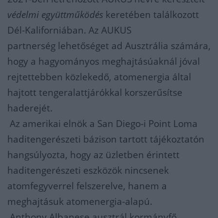
védelmi együttműködés
keretében találkozott
Dél-Kaliforniában. Az AUKUS
partnerség lehetőséget ad Ausztrália számára,
hogy a hagyományos meghajtásúaknál jóval
rejtettebben közlekedő, atomenergia által
hajtott tengeralattjárókkal korszerűsítse
haderejét.
Az amerikai elnök a San Diego-i Point Loma
haditengerészeti bázison tartott tájékoztatón
hangsúlyozta, hogy az üzletben érintett
haditengerészeti eszközök nincsenek
atomfegyverrel felszerelve, hanem a
meghajtásuk atomenergia-alapú.
Anthony Albanese ausztrál kormányfő