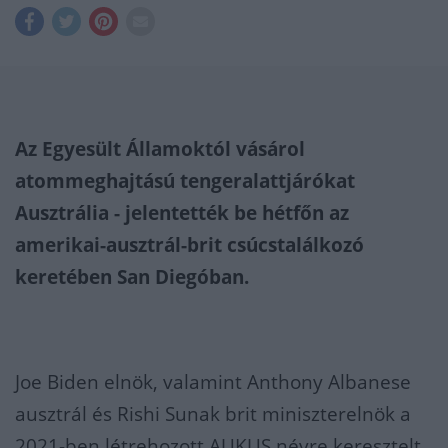
Az Egyesült Államoktól vásárol
atommeghajtású tengeralattjárókat
Ausztrália - jelentették be hétfőn az
amerikai-ausztrál-brit csúcstalálkozó
keretében San Diegóban.
Joe Biden elnök, valamint Anthony Albanese
ausztrál és Rishi Sunak brit miniszterelnök a
2021-ben létrehozott AUKUS névre keresztelt