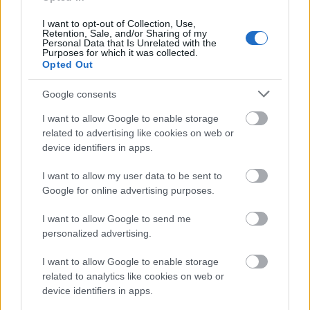
I want to opt-out of Collection, Use,
Minden idők legjövedelmezőbbje és
Retention, Sale, and/or Sharing of my
Personal Data that Is Unrelated with the
legdrágábbja volt az amerikai foci vb -
Purposes for which it was collected.
Opted Out
gyorsmérleg
HÍREK
2026. júl. 20.
Google consents
I want to allow Google to enable storage
related to advertising like cookies on web or
device identifiers in apps.
I want to allow my user data to be sent to
Google for online advertising purposes.
I want to allow Google to send me
personalized advertising.
I want to allow Google to enable storage
Mi lett Alain Delon vagyonával? Adóhatósági
related to analytics like cookies on web or
csavar a sztoriban
device identifiers in apps.
HÍREK
2026. júl. 19.