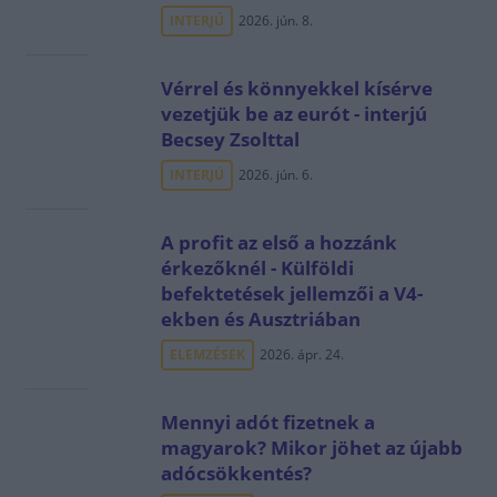
INTERJÚ
2026. jún. 8.
Vérrel és könnyekkel kísérve
vezetjük be az eurót - interjú
Becsey Zsolttal
INTERJÚ
2026. jún. 6.
A profit az első a hozzánk
érkezőknél - Külföldi
befektetések jellemzői a V4-
ekben és Ausztriában
ELEMZÉSEK
2026. ápr. 24.
Mennyi adót fizetnek a
magyarok? Mikor jöhet az újabb
adócsökkentés?