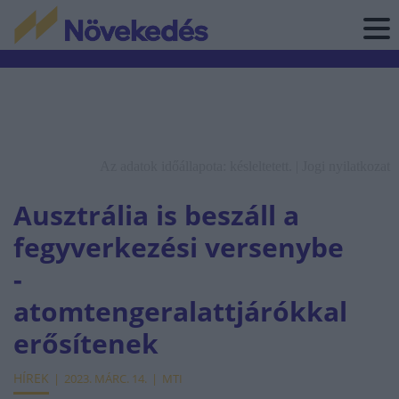
Az adatok időállapota: késleltetett. |
Jogi nyilatkozat
Ausztrália is beszáll a
fegyverkezési versenybe
-
atomtengeralattjárókkal
erősítenek
HÍREK
2023. MÁRC. 14.
MTI