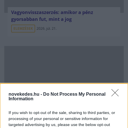
Vagyonvisszaszerzés: amikor a pénz
gyorsabban fut, mint a jog
ELEMZÉSEK
2026. júl. 21.
novekedes.hu -
Do Not Process My Personal
Information
Kéthónapos a Tisza-kormány: íme a mérleg!
If you wish to opt-out of the sale, sharing to third parties, or
ELEMZÉSEK
2026. júl. 21.
processing of your personal or sensitive information for
targeted advertising by us, please use the below opt-out