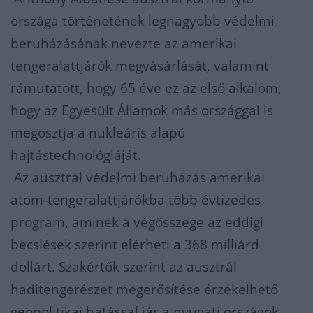
országa történetének legnagyobb védelmi
beruházásának nevezte az amerikai
tengeralattjárók megvásárlását, valamint
rámutatott, hogy 65 éve ez az első alkalom,
hogy az Egyesült Államok más országgal is
megosztja a nukleáris alapú
hajtástechnológiáját.
Az ausztrál védelmi beruházás amerikai
atom-tengeralattjárókba több évtizedes
program, aminek a végösszege az eddigi
becslések szerint elérheti a 368 milliárd
dollárt. Szakértők szerint az ausztrál
haditengerészet megerősítése érzékelhető
geopolitikai hatással jár a nyugati országok