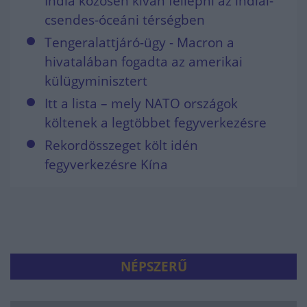
India közösen kíván fellépni az indiai-
csendes-óceáni térségben
Tengeralattjáró-ügy - Macron a
hivatalában fogadta az amerikai
külügyminisztert
Itt a lista – mely NATO országok
költenek a legtöbbet fegyverkezésre
Rekordösszeget költ idén
fegyverkezésre Kína
NÉPSZERŰ