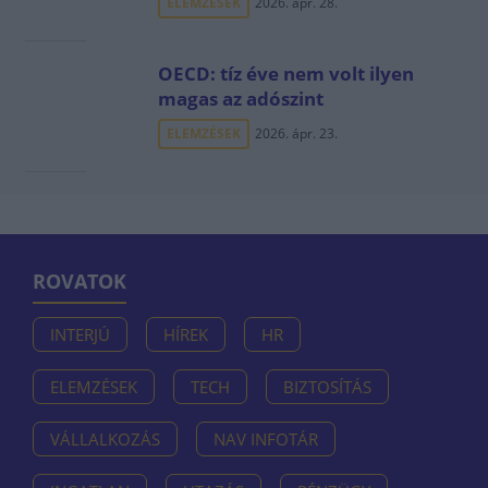
ELEMZÉSEK
2026. ápr. 28.
OECD: tíz éve nem volt ilyen
magas az adószint
ELEMZÉSEK
2026. ápr. 23.
ROVATOK
INTERJÚ
HÍREK
HR
ELEMZÉSEK
TECH
BIZTOSÍTÁS
VÁLLALKOZÁS
NAV INFOTÁR