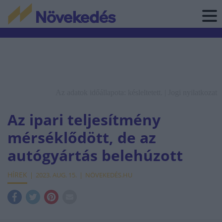
Az adatok időállapota: késleltetett. |
Jogi nyilatkozat
Az ipari teljesítmény
mérséklődött, de az
autógyártás belehúzott
HÍREK
2023. AUG. 15.
NÖVEKEDÉS.HU