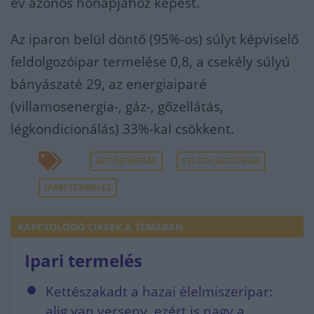
év azonos hónapjához képest.
Az iparon belül döntő (95%-os) súlyt képviselő
feldolgozóipar termelése 0,8, a csekély súlyú
bányászaté 29, az energiaiparé
(villamosenergia-, gáz-, gőzellátás,
légkondicionálás) 33%-kal csökkent.
AUTÓGYÁRTÁS
FELDOLGOZÓIPAR
IPARI TERMELÉS
KAPCSOLÓDÓ CIKKEK A TÉMÁBAN
Ipari termelés
Kettészakadt a hazai élelmiszeripar:
alig van verseny, ezért is nagy a