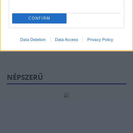
Az influenszerek
reklámjait vizsgálja a
GVH
CONFIRM
Data Deletion
Data Access
Privacy Policy
NÉPSZERŰ