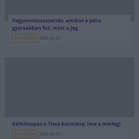
Vagyonvisszaszerzés: amikor a pénz
gyorsabban fut, mint a jog
ELEMZÉSEK
2026. júl. 21.
Kéthónapos a Tisza-kormány: íme a mérleg!
ELEMZÉSEK
2026. júl. 21.