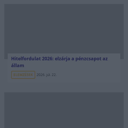
Hitelfordulat 2026: elzárja a pénzcsapot az
állam
ELEMZÉSEK
2026. júl. 22.