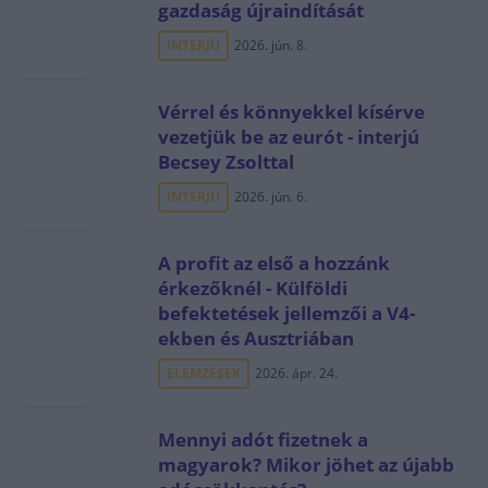
gazdaság újraindítását
INTERJÚ
2026. jún. 8.
Vérrel és könnyekkel kísérve
vezetjük be az eurót - interjú
Becsey Zsolttal
INTERJÚ
2026. jún. 6.
A profit az első a hozzánk
érkezőknél - Külföldi
befektetések jellemzői a V4-
ekben és Ausztriában
ELEMZÉSEK
2026. ápr. 24.
Mennyi adót fizetnek a
magyarok? Mikor jöhet az újabb