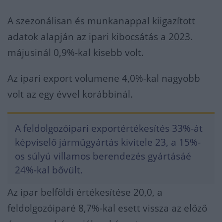
A szezonálisan és munkanappal kiigazított
adatok alapján az ipari kibocsátás a 2023.
májusinál 0,9%-kal kisebb volt.
Az ipari export volumene 4,0%-kal nagyobb
volt az egy évvel korábbinál.
A feldolgozóipari exportértékesítés 33%-át
képviselő járműgyártás kivitele 23, a 15%-
os súlyú villamos berendezés gyártásáé
24%-kal bővült.
Az ipar belföldi értékesítése 20,0, a
feldolgozóiparé 8,7%-kal esett vissza az előző