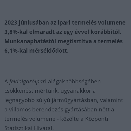
2023 júniusában az ipari termelés volumene
3,8%-kal elmaradt az egy évvel korábbitól.
Munkanaphatástól megtisztítva a termelés
6,1%-kal mérséklődött.
A
feldolgozóipar
i alágak többségében
csökkenést mértünk, ugyanakkor a
legnagyobb súlyú járműgyártásban, valamint
a villamos berendezés gyártásában nőtt a
termelés volumene - közölte a Központi
Statisztikai Hivatal.