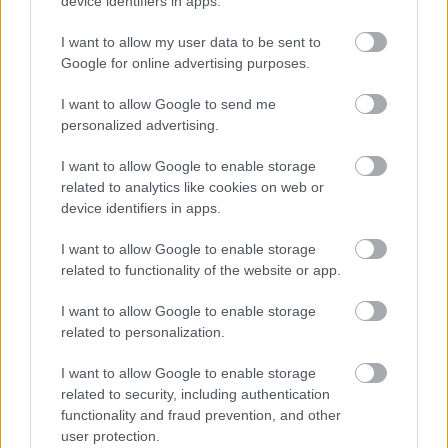
device identifiers in apps.
HÍREK
2026. júl. 19.
I want to allow my user data to be sent to
Google for online advertising purposes.
I want to allow Google to send me
personalized advertising.
I want to allow Google to enable storage
related to analytics like cookies on web or
device identifiers in apps.
I want to allow Google to enable storage
Sokkal kevesebb az új
related to functionality of the website or app.
megrendelés az
építőiparban
I want to allow Google to enable storage
related to personalization.
I want to allow Google to enable storage
related to security, including authentication
functionality and fraud prevention, and other
user protection.