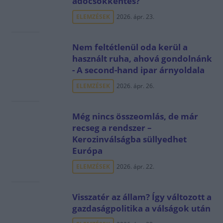
adócsökkentés?
ELEMZÉSEK
2026. ápr. 23.
Nem feltétlenül oda kerül a
használt ruha, ahová gondolnánk
- A second-hand ipar árnyoldala
ELEMZÉSEK
2026. ápr. 26.
Még nincs összeomlás, de már
recseg a rendszer –
Kerozinválságba süllyedhet
Európa
ELEMZÉSEK
2026. ápr. 22.
Visszatér az állam? Így változott a
gazdaságpolitika a válságok után