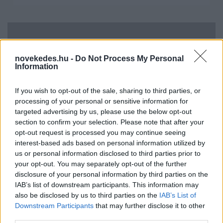
novekedes.hu -
Do Not Process My Personal
Information
If you wish to opt-out of the sale, sharing to third parties, or
processing of your personal or sensitive information for
targeted advertising by us, please use the below opt-out
Uniós források: íme a teendők, amelyek a
section to confirm your selection. Please note that after your
pénzek érkezéséhez még szükségesek
opt-out request is processed you may continue seeing
interest-based ads based on personal information utilized by
ELEMZÉSEK
2026. júl. 20.
us or personal information disclosed to third parties prior to
your opt-out. You may separately opt-out of the further
disclosure of your personal information by third parties on the
IAB’s list of downstream participants. This information may
also be disclosed by us to third parties on the
IAB’s List of
Downstream Participants
that may further disclose it to other
third parties.