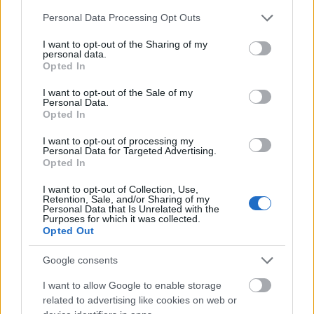
Please note that this website/app uses one or more Google
Personal Data Processing Opt Outs
services and may gather and store information including but
not limited to your visit or usage behaviour. You may click to
I want to opt-out of the Sharing of my
Minden idők legjövedelmezőbbje és
personal data.
grant or deny consent to Google and its third-party tags to
Opted In
legdrágábbja volt az amerikai foci vb -
use your data for below specified purposes in below Google
gyorsmérleg
consent section.
I want to opt-out of the Sale of my
Personal Data.
HÍREK
2026. júl. 20.
Opted In
I want to opt-out of processing my
Personal Data for Targeted Advertising.
Opted In
I want to opt-out of Collection, Use,
Retention, Sale, and/or Sharing of my
Personal Data that Is Unrelated with the
Purposes for which it was collected.
Opted Out
Google consents
Mi lett Alain Delon vagyonával? Adóhatósági
I want to allow Google to enable storage
csavar a sztoriban
related to advertising like cookies on web or